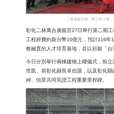
二林廣懿宮第二期工程上樑，
彰化二林萬合廣懿宮27日舉行第二期
工程經費約新台幣10億元，預計116年
教融貫的人才培育基地，並以祈願「台
今日分別舉行兩棟建物上樑儀式，前立
世凱、前彰化縣長卓伯源，以及彰化縣
紳、信眾共同見證工程重要里程碑。