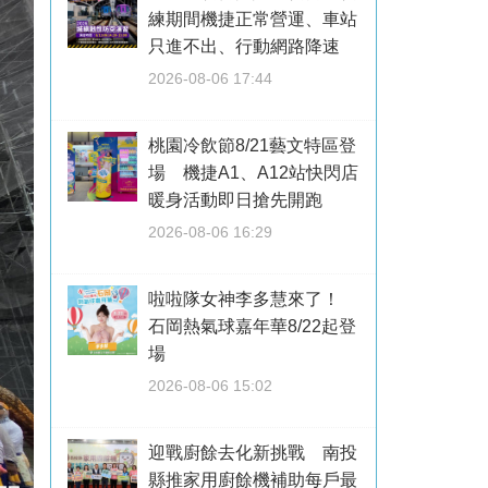
練期間機捷正常營運、車站
只進不出、行動網路降速
2026-08-06 17:44
桃園冷飲節8/21藝文特區登
場 機捷A1、A12站快閃店
暖身活動即日搶先開跑
2026-08-06 16:29
啦啦隊女神李多慧來了！
石岡熱氣球嘉年華8/22起登
場
2026-08-06 15:02
迎戰廚餘去化新挑戰 南投
縣推家用廚餘機補助每戶最