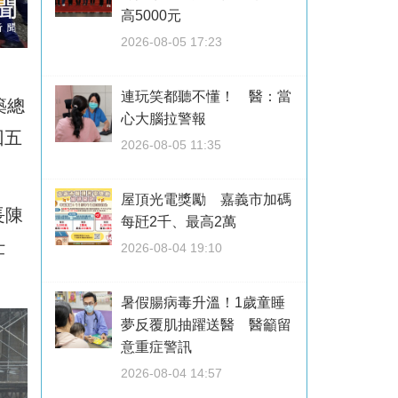
高5000元
2026-08-05 17:23
連玩笑都聽不懂！ 醫：當
築總
心大腦拉警報
回五
2026-08-05 11:35
屋頂光電獎勵 嘉義市加碼
長陳
每瓩2千、最高2萬
仕
2026-08-04 19:10
暑假腸病毒升溫！1歲童睡
夢反覆肌抽躍送醫 醫籲留
意重症警訊
2026-08-04 14:57