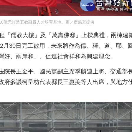
10億元打造五教融貫人才培育基地。圖／廣懿宮提供
工程「儒教大樓」及「萬壽佛邸」上樑典禮，兩棟建
12月30日完工啟用，未來將作為儒、釋、道、耶、
灣好、兩岸和」、促進社會祥和為興建理念。
法院長王金平、國民黨副主席季麟連上將、交通部
政府參議柯呈枋代表縣長王惠美等人出席，與地方