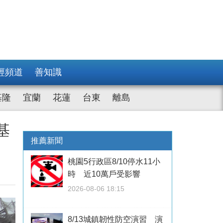
經頻道
善知識
基隆
宜蘭
花蓮
台東
離島
基
推薦新聞
桃園5行政區8/10停水11小
時 近10萬戶受影響
2026-08-06 18:15
8/13城鎮韌性防空演習 演