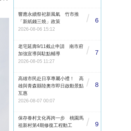
響應永續祭祀新風氣 竹市推
/
6
「新紙錢三燒」政策
2026-08-06 15:12
老宅延壽9/11截止申請 南市府
/
7
加強宣導與駐點輔導
2026-08-05 11:27
高雄市民赴日享專屬小禮！ 高
/
8
雄與青森縣陸奧市即日啟動景點
互惠
2026-08-07 00:07
保存眷村文化再跨一步 桃園馬
/
9
祖新村第4期修復工程動工