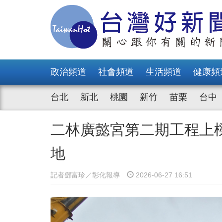
政治頻道
社會頻道
生活頻道
健康頻
台北
新北
桃園
新竹
苗栗
台中
二林廣懿宮第二期工程上
地
記者鄧富珍／彰化報導
2026-06-27 16:51