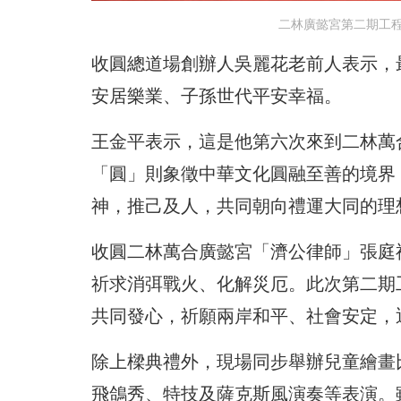
二林廣懿宮第二期工程
收圓總道場創辦人吳麗花老前人表示，
安居樂業、子孫世代平安幸福。
王金平表示，這是他第六次來到二林萬
「圓」則象徵中華文化圓融至善的境界
神，推己及人，共同朝向禮運大同的理
收圓二林萬合廣懿宮「濟公律師」張庭
祈求消弭戰火、化解災厄。此次第二期
共同發心，祈願兩岸和平、社會安定，
除上樑典禮外，現場同步舉辦兒童繪畫
飛鴿秀、特技及薩克斯風演奏等表演。