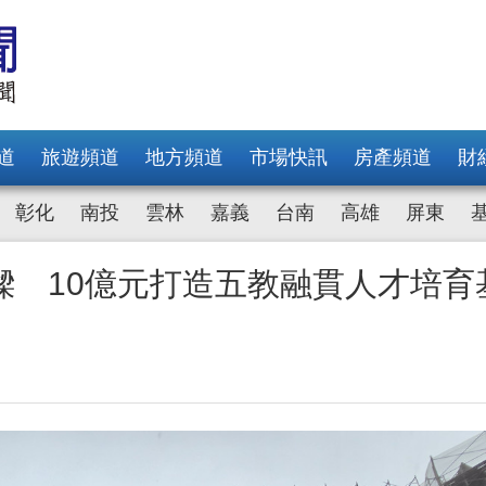
道
旅遊頻道
地方頻道
市場快訊
房產頻道
財
彰化
南投
雲林
嘉義
台南
高雄
屏東
樑 10億元打造五教融貫人才培育