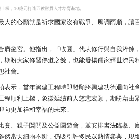
上樑，10億元打造五教融貫人才培育基地。
最大的心願就是祈求國家沒有戰爭、風調雨順，讓
合廣懿宮。他指出，「收圓」代表修行與自我淬鍊
，期盼大家修習佛道之餘，也能發揚儒家經世濟民
想社會。
禎表示，當年籌建工程時即發願將興建功德迴向社
工程順利上樑，象徵延續前人慈悲宏願，期盼藉由
迎向更加祥和幸福的未來。
比賽、親子闖關及公益園遊會，並安排書法臨摹、
雖然當天細雨不斷，仍吸引許多民眾熱情參與，現