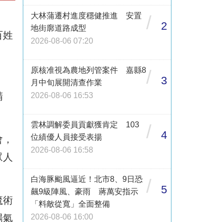
大林蒲遷村進度穩健推進 安置
/
2
地街廓道路成型
百姓
2026-08-06 07:20
原核准視為農地列管案件 嘉縣8
/
，
3
月中旬展開清查作業
精
2026-08-06 16:53
雲林調解委員貢獻獲肯定 103
/
4
位績優人員接受表揚
會，
2026-08-06 16:58
眾人
白海豚颱風逼近！北市8、9日恐
/
5
飆9級陣風、豪雨 蔣萬安指示
魔術
「料敵從寬」全面整備
2026-08-06 16:00
場氣