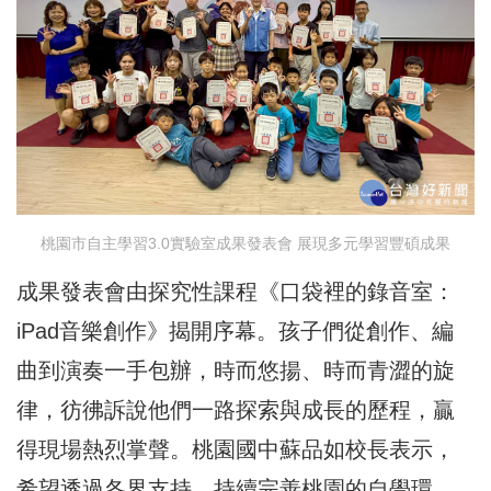
桃園市自主學習3.0實驗室成果發表會 展現多元學習豐碩成果
成果發表會由探究性課程《口袋裡的錄音室：
iPad音樂創作》揭開序幕。孩子們從創作、編
曲到演奏一手包辦，時而悠揚、時而青澀的旋
律，彷彿訴說他們一路探索與成長的歷程，贏
得現場熱烈掌聲。桃園國中蘇品如校長表示，
希望透過各界支持，持續完善桃園的自學環