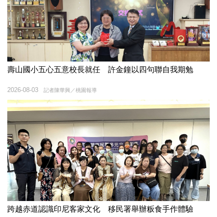
壽山國小五心五意校長就任 許金鐘以四句聯自我期勉
2026-08-03
記者陳華興／桃園報導
跨越赤道認識印尼客家文化 移民署舉辦粄食手作體驗