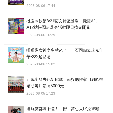
2026-08-06 17:44
桃園冷飲節8/21藝文特區登場 機捷A1、
A12站快閃店暖身活動即日搶先開跑
2026-08-06 16:29
啦啦隊女神李多慧來了！ 石岡熱氣球嘉年
華8/22起登場
2026-08-06 15:02
迎戰廚餘去化新挑戰 南投縣推家用廚餘機
補助每戶最高5000元
2026-08-05 17:23
連玩笑都聽不懂！ 醫：當心大腦拉警報