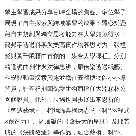
學生學習成果分享更時全場的焦點。多位學子
展現了自主探索與跨域學習的成果：羅心樂憑
藉自主規劃與獨立思考能力在大學如魚得水；
簡邦宇透過科學與樂高實作培養思考力；張禮
賢與黃千殷藉由首創的「媒合大學課程」分別
精進詞曲創作與法律思辨；廖倍樂透過紙藝、
科學與動畫探索興趣並擔任臺灣博物館小小導
覽員；許苙祥則因熱愛生物而擔任大湳森林公
園解說員；此外，現場也同步展出李恩祈的
《智造藝境》、柯炳綸與柯炳志的《科學×程式
×創造力》、羅加樂的《會長大的星球》及邱若
城的《決勝籃途》等作品，融合藝術、科學、