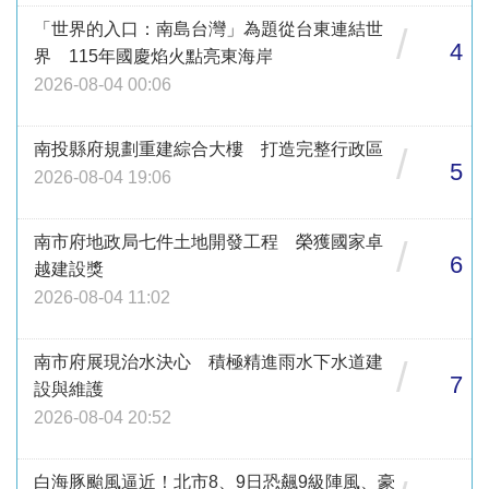
「世界的入口：南島台灣」為題從台東連結世
/
4
界 115年國慶焰火點亮東海岸
2026-08-04 00:06
南投縣府規劃重建綜合大樓 打造完整行政區
/
5
2026-08-04 19:06
南市府地政局七件土地開發工程 榮獲國家卓
/
6
越建設獎
2026-08-04 11:02
南市府展現治水決心 積極精進雨水下水道建
/
7
設與維護
2026-08-04 20:52
白海豚颱風逼近！北市8、9日恐飆9級陣風、豪