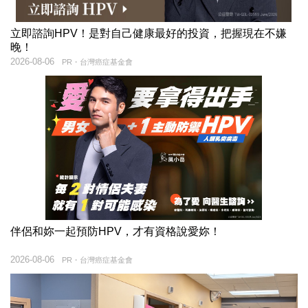
立即諮詢HPV！是對自己健康最好的投資，把握現在不嫌
晚！
2026-08-06
PR・台灣癌症基金會
伴侶和妳一起預防HPV，才有資格說愛妳！
2026-08-06
PR・台灣癌症基金會