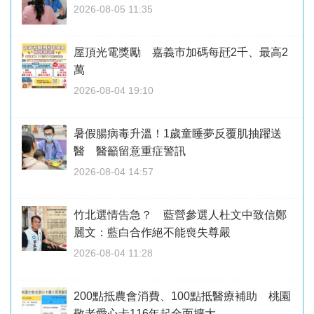
2026-08-05 11:35
屋頂光電獎勵 嘉義市加碼每瓩2千、最高2
萬
2026-08-04 19:10
暑假腸病毒升溫！1歲童睡夢反覆肌抽躍送
醫 醫籲留意重症警訊
2026-08-04 14:57
竹北選情告急？ 藍營參選人杜文中致信鄭
麗文：藍白合作絕不能喪失尊嚴
2026-08-04 11:28
200點抵農會消費、100點抵醫療補助 桃園
敬老愛心卡116年起全面擴大