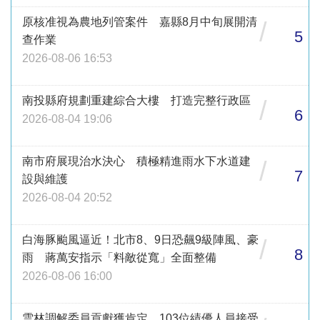
原核准視為農地列管案件 嘉縣8月中旬展開清
/
5
查作業
2026-08-06 16:53
南投縣府規劃重建綜合大樓 打造完整行政區
/
6
2026-08-04 19:06
南市府展現治水決心 積極精進雨水下水道建
/
7
設與維護
2026-08-04 20:52
白海豚颱風逼近！北市8、9日恐飆9級陣風、豪
/
8
雨 蔣萬安指示「料敵從寬」全面整備
2026-08-06 16:00
雲林調解委員貢獻獲肯定 103位績優人員接受