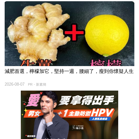
減肥首選，檸檬加它，堅持一週，腰細了，瘦到你懷疑人生
2026-08-07
PR・新素簡