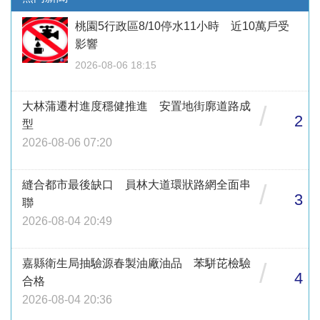
桃園5行政區8/10停水11小時 近10萬戶受
影響
2026-08-06 18:15
大林蒲遷村進度穩健推進 安置地街廓道路成
/
2
型
2026-08-06 07:20
縫合都市最後缺口 員林大道環狀路網全面串
/
3
聯
2026-08-04 20:49
嘉縣衛生局抽驗源春製油廠油品 苯駢芘檢驗
/
4
合格
2026-08-04 20:36