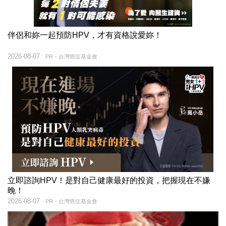
伴侶和妳一起預防HPV，才有資格說愛妳！
2026-08-07
PR・台灣癌症基金會
立即諮詢HPV！是對自己健康最好的投資，把握現在不嫌
晚！
2026-08-07
PR・台灣癌症基金會