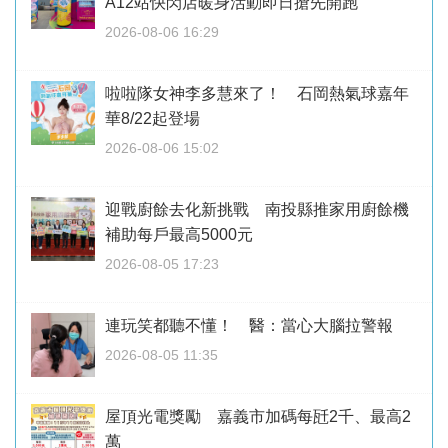
A12站快閃店暖身活動即日搶先開跑
2026-08-06 16:29
啦啦隊女神李多慧來了！ 石岡熱氣球嘉年
華8/22起登場
2026-08-06 15:02
迎戰廚餘去化新挑戰 南投縣推家用廚餘機
補助每戶最高5000元
2026-08-05 17:23
連玩笑都聽不懂！ 醫：當心大腦拉警報
2026-08-05 11:35
屋頂光電獎勵 嘉義市加碼每瓩2千、最高2
萬