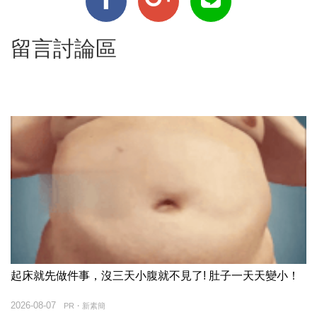
留言討論區
起床就先做件事，沒三天小腹就不見了! 肚子一天天變小！
2026-08-07
PR・新素簡