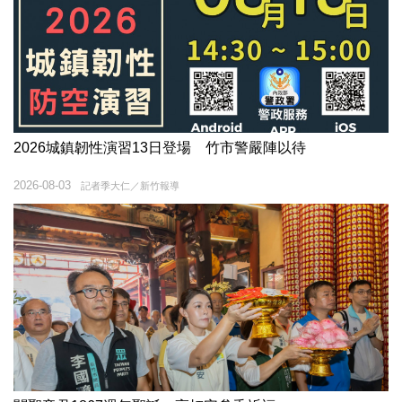
2026城鎮韌性演習13日登場 竹市警嚴陣以待
2026-08-03
記者季大仁／新竹報導