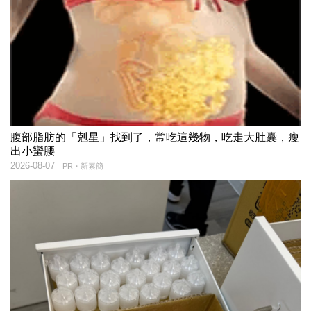
腹部脂肪的「剋星」找到了，常吃這幾物，吃走大肚囊，瘦
出小蠻腰
2026-08-07
PR・新素簡