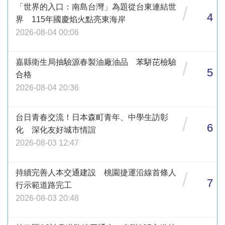
「世界的入口：南島台灣」為題從台東連結世
/
4
界 115年國慶焰火點亮東海岸
2026-08-04 00:06
嘉縣衛生局抽驗源春製油廠油品 苯駢芘檢驗
/
5
合格
2026-08-04 20:36
台日青春交流！日本森町青年、中學生訪彰
/
6
化 深化友好城市情誼
2026-08-03 12:47
持續完善人本交通建設 桃園捷運沿線首條人
/
7
行示範道路完工
2026-08-03 20:48