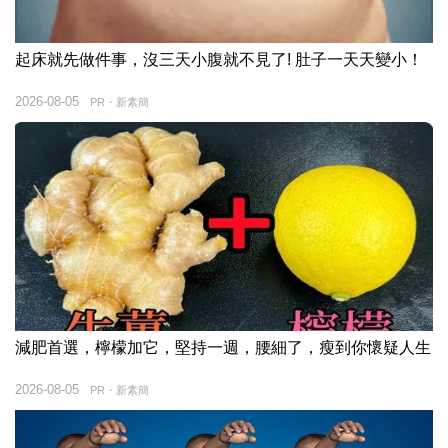
起床就先做件事，沒三天小腹就不見了! 肚子一天天變小！
2026-08-05
PR・新素簡
減肥首選，檸檬加它，堅持一週，腰細了，瘦到你懷疑人生
2026-08-05
PR・新素簡