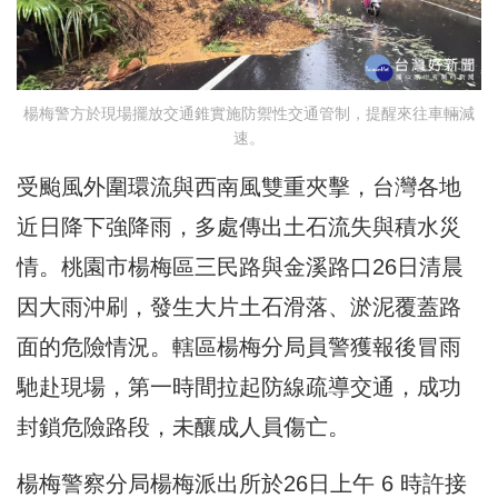
楊梅警方於現場擺放交通錐實施防禦性交通管制，提醒來往車輛減
速。
受颱風外圍環流與西南風雙重夾擊，台灣各地
近日降下強降雨，多處傳出土石流失與積水災
情。桃園市楊梅區三民路與金溪路口26日清晨
因大雨沖刷，發生大片土石滑落、淤泥覆蓋路
面的危險情況。轄區楊梅分局員警獲報後冒雨
馳赴現場，第一時間拉起防線疏導交通，成功
封鎖危險路段，未釀成人員傷亡。
楊梅警察分局楊梅派出所於26日上午 6 時許接