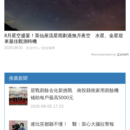
8月星空盛宴！英仙座流星雨劃過無月夜空 水星、金星迎
來最佳觀測時機
2026-08-01
生活中心／綜合報導
Recommended by
推薦新聞
迎戰廚餘去化新挑戰 南投縣推家用廚餘機
補助每戶最高5000元
2026-08-05 17:23
連玩笑都聽不懂！ 醫：當心大腦拉警報