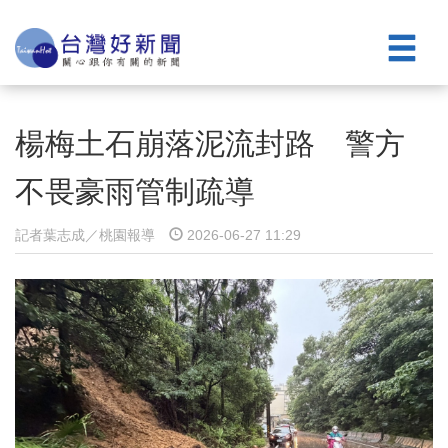
楊梅土石崩落泥流封路 警方
不畏豪雨管制疏導
記者葉志成／桃園報導
2026-06-27 11:29