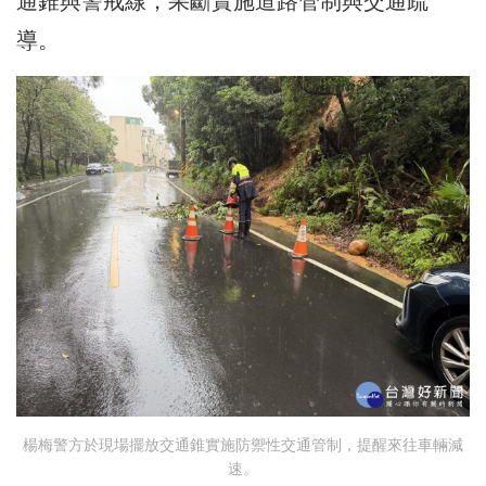
通錐與警戒線，果斷實施道路管制與交通疏
導。
楊梅警方於現場擺放交通錐實施防禦性交通管制，提醒來往車輛減
速。