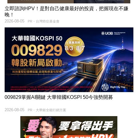
立即諮詢HPV！是對自己健康最好的投資，把握現在不嫌
晚！
2026-08-05
PR・台灣癌症基金會
009829掌握AI關鍵 大華韓國KOSPI 50今強勢開募
2026-08-05
PR・大華銀全能行銷方案