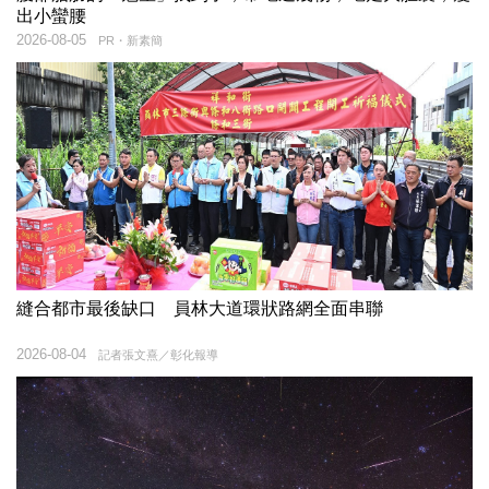
出小蠻腰
2026-08-05
PR・新素簡
縫合都市最後缺口 員林大道環狀路網全面串聯
2026-08-04
記者張文熹／彰化報導