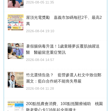
2026-08-05 11:35
屋頂光電獎勵 嘉義市加碼每瓩2千、最高2
萬
2026-08-04 19:10
暑假腸病毒升溫！1歲童睡夢反覆肌抽躍送
醫 醫籲留意重症警訊
2026-08-04 14:57
竹北選情告急？ 藍營參選人杜文中致信鄭
麗文：藍白合作絕不能喪失尊嚴
2026-08-04 11:28
200點抵農會消費、100點抵醫療補助 桃園
敬老愛心卡116年起全面擴大