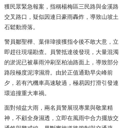
獲民眾緊急報案，指稱楊梅區三民路與金溪路
交叉路口，疑似因連日豪雨轟炸，導致山坡土
石鬆動滑落。
警員鄒聖樺、葉倖瑋接獲指令後不敢大意，立
即趕往現場勘查。員警抵達後發現，大量混濁
的淤泥已被暴雨沖刷至柏油路面上，導致部分
路段極度泥濘濕滑。由於正值通勤早尖峰前
夕，若有汽機車高速駛過，極易因打滑引發連
環追撞重大車禍。
面對傾盆大雨，兩名員警展現專業與敬業精
神，不顧全身濕透，立即在風雨中合力擺放交