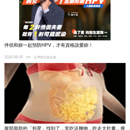
伴侶和妳一起預防HPV，才有資格說愛妳！
2026-08-05
PR・台灣癌症基金會
腹部脂肪的「剋星」找到了，常吃這幾物，吃走大肚囊，瘦