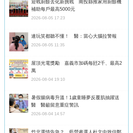
迎戰廚餘去化新挑戰 南投縣推家用廚餘機
補助每戶最高5000元
2026-08-05 17:23
連玩笑都聽不懂！ 醫：當心大腦拉警報
2026-08-05 11:35
屋頂光電獎勵 嘉義市加碼每瓩2千、最高2
萬
2026-08-04 19:10
暑假腸病毒升溫！1歲童睡夢反覆肌抽躍送
醫 醫籲留意重症警訊
2026-08-04 14:57
竹北選情告急？ 藍營參選人杜文中致信鄭