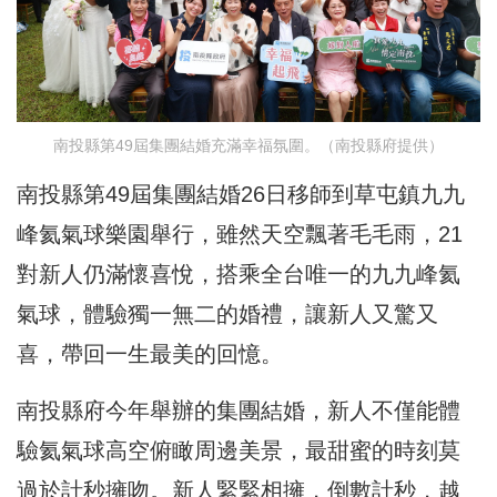
南投縣第49屆集團結婚充滿幸福氛圍。（南投縣府提供）
南投縣第49屆集團結婚26日移師到草屯鎮九九
峰氦氣球樂園舉行，雖然天空飄著毛毛雨，21
對新人仍滿懷喜悅，搭乘全台唯一的九九峰氦
氣球，體驗獨一無二的婚禮，讓新人又驚又
喜，帶回一生最美的回憶。
南投縣府今年舉辦的集團結婚，新人不僅能體
驗氦氣球高空俯瞰周邊美景，最甜蜜的時刻莫
過於計秒擁吻。新人緊緊相擁，倒數計秒，越