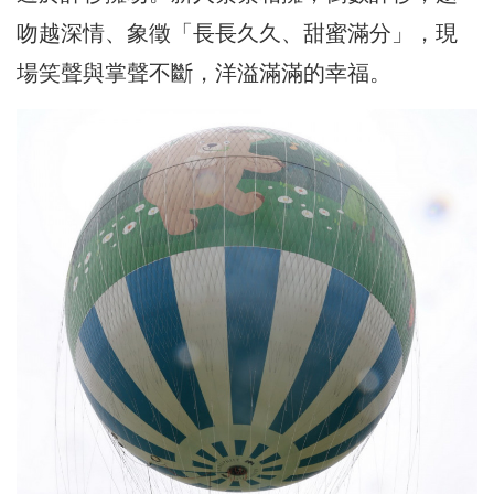
吻越深情、象徵「長長久久、甜蜜滿分」，現
場笑聲與掌聲不斷，洋溢滿滿的幸福。