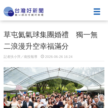
草屯氦氣球集團婚禮 獨一無
二浪漫升空幸福滿分
記者扶小萍／南投報導
2026-06-26 16:24