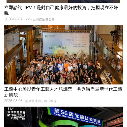
立即諮詢HPV！是對自己健康最好的投資，把握現在不嫌
晚！
2026-08-07
PR・台灣癌症基金會
工藝中心暑期青年工藝人才培訓營 共秀時尚展新世代工藝
新風貌
2026-08-06
記者扶小萍／南投報導