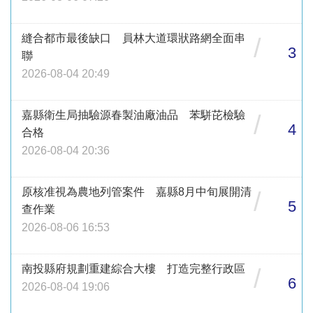
縫合都市最後缺口 員林大道環狀路網全面串
/
3
聯
2026-08-04 20:49
嘉縣衛生局抽驗源春製油廠油品 苯駢芘檢驗
/
4
合格
2026-08-04 20:36
原核准視為農地列管案件 嘉縣8月中旬展開清
/
5
查作業
2026-08-06 16:53
南投縣府規劃重建綜合大樓 打造完整行政區
/
6
2026-08-04 19:06