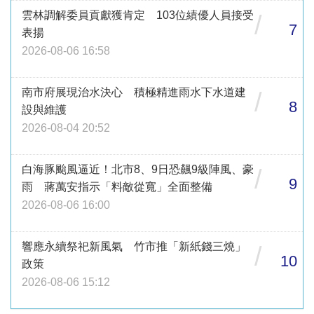
雲林調解委員貢獻獲肯定 103位績優人員接受
/
7
表揚
2026-08-06 16:58
南市府展現治水決心 積極精進雨水下水道建
/
8
設與維護
2026-08-04 20:52
白海豚颱風逼近！北市8、9日恐飆9級陣風、豪
/
9
雨 蔣萬安指示「料敵從寬」全面整備
2026-08-06 16:00
響應永續祭祀新風氣 竹市推「新紙錢三燒」
/
10
政策
2026-08-06 15:12