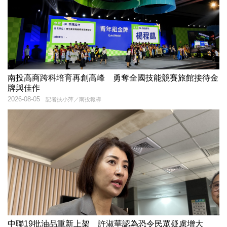
南投高商跨科培育再創高峰 勇奪全國技能競賽旅館接待金
牌與佳作
2026-08-05
記者扶小萍／南投報導
中聯19批油品重新上架 許淑華認為恐令民眾疑慮增大