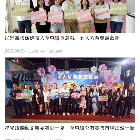
民進黨張媛婷投入草屯鎮長選戰 五大方向發展藍圖
2026-08-06
記者扶小萍／南投報導
星光燦爛藝文饗宴舞動一夏 草屯鎮公有零售市場煥然一新