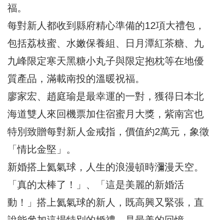
福。
每對新人都收到縣府精心準備的12項大禮包，
包括荔枝蜜、水嫩保養組、日月潭紅茶糖、九
九峰限定寒天黑糖小丸子與限定抱枕等在地優
質產品，滿載南投的溫暖祝福。
廖家宏、趙庭瑜是最幸運的一對，獲得日本北
海道雙人來回機票加住宿蜜月大獎，紫南宮也
特別致贈每對新人金戒指，價值約2萬元，象徵
「情比金堅」。
新婚搭上氦氣球，人生的浪漫頓時瀰漫天空。
「真的太棒了！」、「這是美麗的新婚活
動！」搭上氦氣球的新人，既高興又緊張，直
說能參加這場特別的婚禮，是最美的回憶。