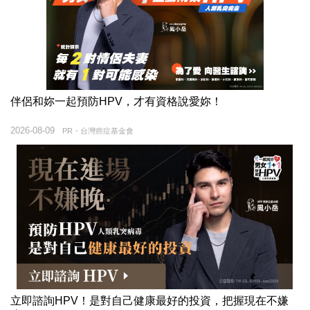
伴侶和妳一起預防HPV，才有資格說愛妳！
2026-08-09
PR・台灣癌症基金會
立即諮詢HPV！是對自己健康最好的投資，把握現在不嫌