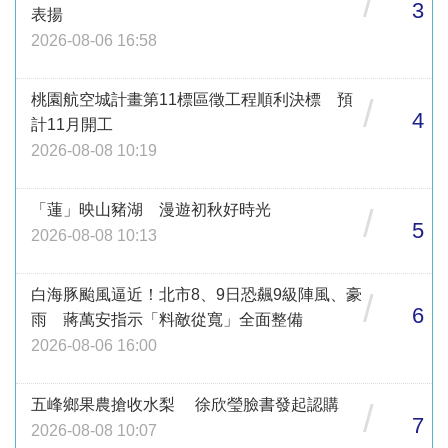
/
3
表揚
2026-08-06 16:58
桃園航空城計畫第11標區徵工程順利決標 預
/
4
計11月開工
2026-08-08 10:19
「蓮」映山豬湖 漫遊初秋好時光
/
5
2026-08-08 10:13
白海豚颱風逼近！北市8、9日恐飆9級陣風、豪
/
6
雨 蔣萬安指示「料敵從寬」全面整備
2026-08-06 16:00
五峰鄉果農搶收水梨 徐欣瑩臉書發起認購
/
7
2026-08-08 10:07