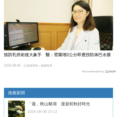
慎防乳癌術後大象手 醫：臂圍增2公分即應預防淋巴水腫
2026-08-05
記者陳華興／桃園報導
Recommended by
推薦新聞
「蓮」映山豬湖 漫遊初秋好時光
2026-08-08 10:13