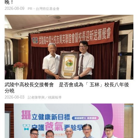
晚！
2026-08-09
PR・台灣癌症基金會
武陵中高校長交接餐會 是否會成為「 五林」校長八年後
分曉
2026-08-03
記者陳華興／桃園報導