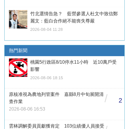
竹北選情告急？ 藍營參選人杜文中致信鄭
麗文：藍白合作絕不能喪失尊嚴
2026-08-04 11:28
熱門新聞
桃園5行政區8/10停水11小時 近10萬戶受
影響
2026-08-06 18:15
原核准視為農地列管案件 嘉縣8月中旬展開清
/
2
查作業
2026-08-06 16:53
雲林調解委員貢獻獲肯定 103位績優人員接受