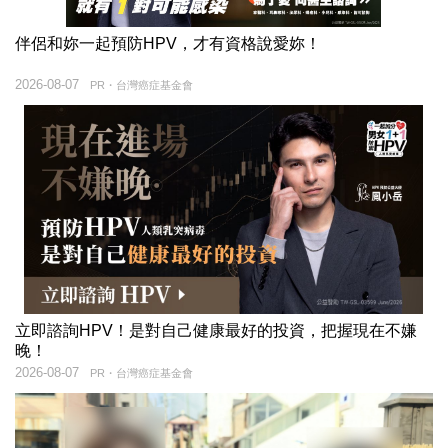
伴侶和妳一起預防HPV，才有資格說愛妳！
2026-08-07
PR・台灣癌症基金會
立即諮詢HPV！是對自己健康最好的投資，把握現在不嫌
晚！
2026-08-07
PR・台灣癌症基金會