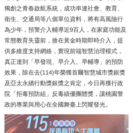
獨創之青春啟航系統，成功串連社會、教育、
衛生、交通局等八個單位資料，將有高風險行
為少年，預警介入輔導近9百人，在家庭功能及
常態教育失靈前，搶在黃金時期即時介入，提
供多維度支持網絡，實現前端智慧治理模式，
真正達到「早發現、早介入、早輔導」的預防
效果，除在去(114)年榮獲首爾智慧城市獎銀獎
及亞太永續行動獎銀獎之肯定，今日再獲行政
院「拒毒預防組」反毒績優團體獎，讓桃園警
政的專業與用心在全國舞臺上閃耀發光。