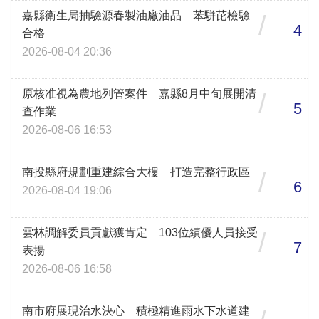
嘉縣衛生局抽驗源春製油廠油品 苯駢芘檢驗
/
4
合格
2026-08-04 20:36
原核准視為農地列管案件 嘉縣8月中旬展開清
/
5
查作業
2026-08-06 16:53
南投縣府規劃重建綜合大樓 打造完整行政區
/
6
2026-08-04 19:06
雲林調解委員貢獻獲肯定 103位績優人員接受
/
7
表揚
2026-08-06 16:58
南市府展現治水決心 積極精進雨水下水道建