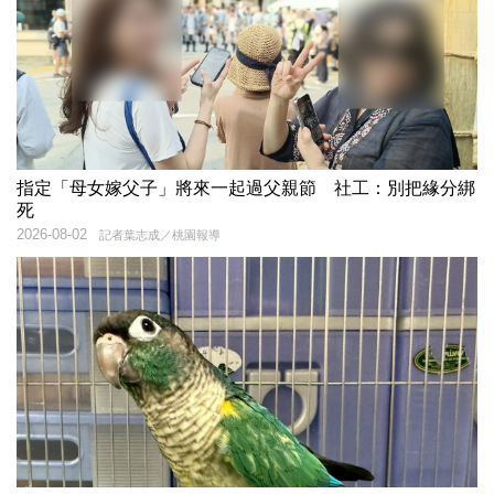
指定「母女嫁父子」將來一起過父親節 社工：別把緣分綁
死
2026-08-02
記者葉志成／桃園報導