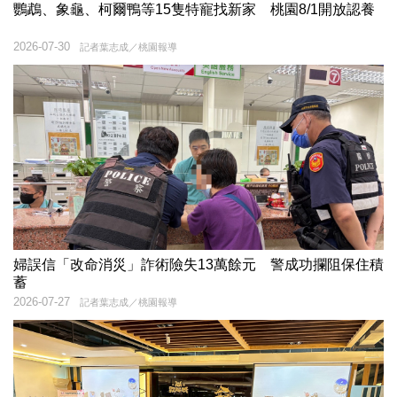
鸚鵡、象龜、柯爾鴨等15隻特寵找新家 桃園8/1開放認養
2026-07-30
記者葉志成／桃園報導
婦誤信「改命消災」詐術險失13萬餘元 警成功攔阻保住積
蓄
2026-07-27
記者葉志成／桃園報導