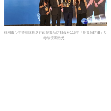
桃園市少年警察隊獲選行政院毒品防制會報115年「拒毒預防組」反
毒績優團體獎。