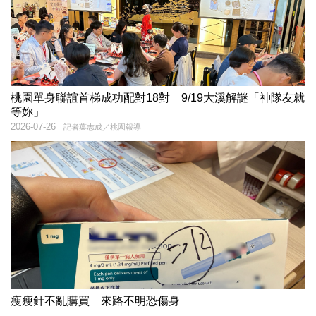
桃園單身聯誼首梯成功配對18對 9/19大溪解謎「神隊友就
等妳」
2026-07-26
記者葉志成／桃園報導
瘦瘦針不亂購買 來路不明恐傷身