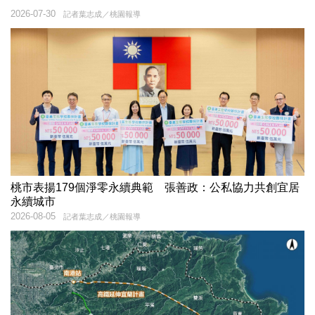
2026-07-30
記者葉志成／桃園報導
桃市表揚179個淨零永續典範 張善政：公私協力共創宜居
永續城市
2026-08-05
記者葉志成／桃園報導