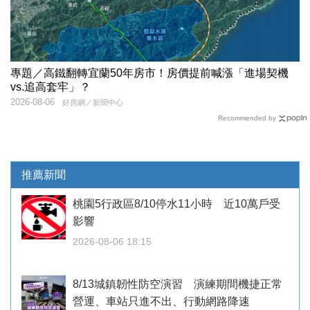
專題／高鐵翻轉宜蘭50年房市！房價提前喊漲「進場契機
vs.追高套牢」？
2026-08-06
好房網／新聞中心
Recommended by
推薦新聞
桃園5行政區8/10停水11小時 近10萬戶受
影響
2026-08-06 18:15
8/13城鎮韌性防空演習 演練期間機捷正常
營運、車站只進不出、行動網路降速