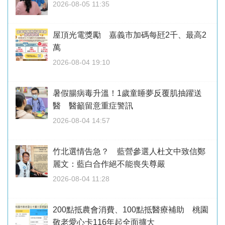
2026-08-05 11:35
屋頂光電獎勵 嘉義市加碼每瓩2千、最高2
萬
2026-08-04 19:10
暑假腸病毒升溫！1歲童睡夢反覆肌抽躍送
醫 醫籲留意重症警訊
2026-08-04 14:57
竹北選情告急？ 藍營參選人杜文中致信鄭
麗文：藍白合作絕不能喪失尊嚴
2026-08-04 11:28
200點抵農會消費、100點抵醫療補助 桃園
敬老愛心卡116年起全面擴大