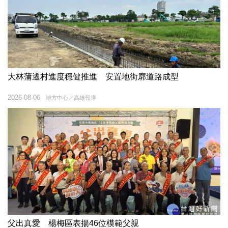
大林蒲遷村進度穩健推進 安置地街廓道路成型
2026-08-06
地方中心／高雄報導
父出真愛 楊梅區表揚46位模範父親