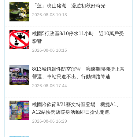
「蓮」映山豬湖 漫遊初秋好時光
2026-08-08 10:13
桃園5行政區8/10停水11小時 近10萬戶受
影響
2026-08-06 18:15
8/13城鎮韌性防空演習 演練期間機捷正常
營運、車站只進不出、行動網路降速
2026-08-06 17:44
桃園冷飲節8/21藝文特區登場 機捷A1、
A12站快閃店暖身活動即日搶先開跑
2026-08-06 16:29