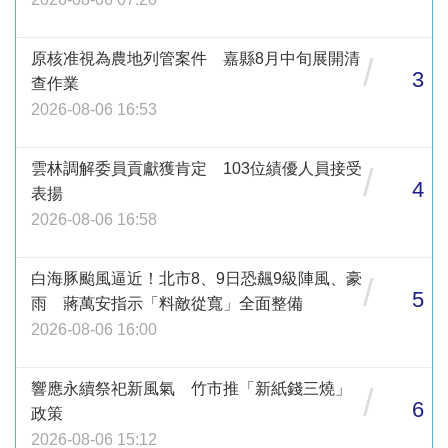
原核准視為農地列管案件 嘉縣8月中旬展開清
/
3
查作業
2026-08-06 16:53
雲林調解委員貢獻獲肯定 103位績優人員接受
/
4
表揚
2026-08-06 16:58
白海豚颱風逼近！北市8、9日恐飆9級陣風、豪
/
5
雨 蔣萬安指示「料敵從寬」全面整備
2026-08-06 16:00
響應永續祭祀新風氣 竹市推「新紙錢三燒」
/
6
政策
2026-08-06 15:12