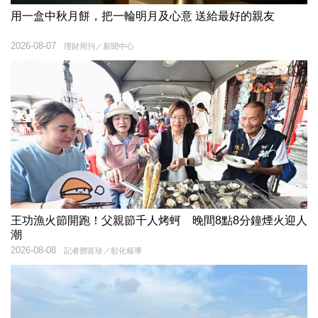
用一盒中秋月餅，把一輪明月及心意 送給最好的親友
2026-08-07
理財周刊／新聞中心
王功漁火節開跑！父親節千人烤蚵 晚間8點8分鐘煙火迎人
潮
2026-08-08
記者鄧富珍／彰化報導