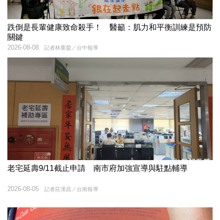
跌倒是長輩健康致命殺手！ 醫籲：肌力和平衡訓練是預防
關鍵
2026-08-08
記者林重鎣／台中報導
老宅延壽9/11截止申請 南市府加強宣導與駐點輔導
2026-08-05
記者莊漢昌／台南報導