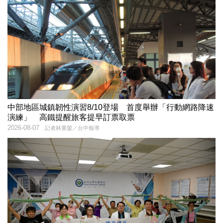
中部地區城鎮韌性演習8/10登場 首度舉辦「行動網路降速
演練」 高鐵提醒旅客提早訂票取票
2026-08-07
記者林重鎣／台中報導