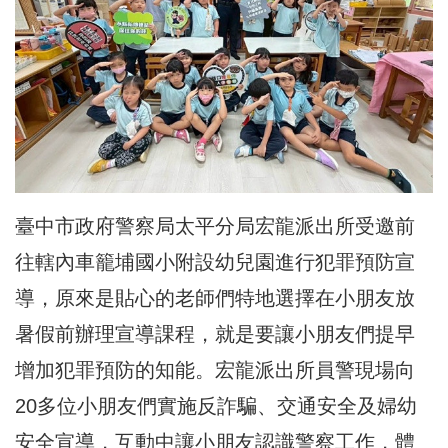
臺中市政府警察局太平分局宏龍派出所受邀前
往轄內車籠埔國小附設
幼兒園進行犯罪預防宣
導，
原來是貼心的老師們特地選擇在小朋友放
暑假前辦理宣導課程，
就是要讓小朋友們提早
增加犯罪預防的知能。
宏龍派出所員警現場向
20多位小朋友們實施反詐騙、
交通安全及婦幼
安全宣導，互動中讓小朋友認識警察工作，
體