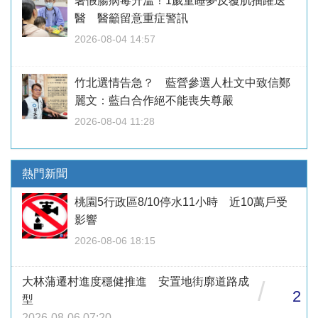
暑假腸病毒升溫！1歲童睡夢反覆肌抽躍送
醫 醫籲留意重症警訊
2026-08-04 14:57
竹北選情告急？ 藍營參選人杜文中致信鄭
麗文：藍白合作絕不能喪失尊嚴
2026-08-04 11:28
熱門新聞
桃園5行政區8/10停水11小時 近10萬戶受
影響
2026-08-06 18:15
大林蒲遷村進度穩健推進 安置地街廓道路成
/
2
型
2026-08-06 07:20