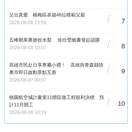
父出真愛 楊梅區表揚46位模範父親
/
7
2026-08-06 15:56
五峰鄉果農搶收水梨 徐欣瑩臉書發起認購
/
8
2026-08-08 10:07
高雄市民赴日享專屬小禮！ 高雄與青森縣陸
/
9
奧市即日啟動景點互惠
2026-08-07 00:07
桃園航空城計畫第11標區徵工程順利決標 預
/
10
計11月開工
2026-08-08 10:19