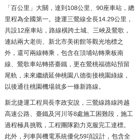
「百公里」大關，達到108公里、90座車站，
總
里程為全國第一。捷運三鶯線全長14.29公里，
共設12座車站，路線橫跨土城、三峽及鶯歌，
連結兩大老街、
新北市美術館等觀光地標之
外，還可兩線轉乘，
包含在頂埔站轉乘板南
線、鶯歌車站轉搭臺鐵，更在鶯桃福德站預留
尾軌，未來繼續延伸桃園八德銜接桃園綠線，
以後通往桃園機場就多
一條新路線。
新北捷運工程局長李政安說，三鶯線路線跨越
高速公路、臺鐵及河
川等8處施工困難段，施工
過程極具挑戰，工程團隊勠力克服完工達
標。
此外，列車與機電系統優化59項設計，包含全