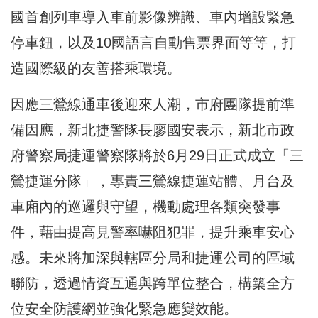
國首創列車導入
車前影像辨識、車內增設緊急
停車鈕，以及10國語言自動售票界面等
等，打
造國際級的友善搭乘環境。
因應三鶯線通車後迎來人潮，市府團隊提前準
備因應，新北捷警隊
長廖國安表示，新北市政
府警察局捷運警察隊將於6月29日正式成
立「三
鶯捷運分隊」，專責三鶯線捷運站體、月台及
車廂內的巡邏與
守望，機動處理各類突發事
件，藉由提高見警率嚇阻犯罪，
提升乘車安心
感。未來將加深與轄區分局和捷運公司的區域
聯防，透
過情資互通與跨單位整合，構築全方
位安全防護網並強化緊急應變效
能。