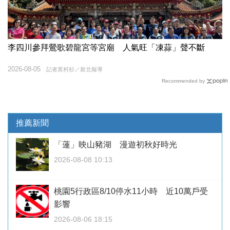
李四川參拜鶯歌碧龍宮等宮廟 人氣旺「凍蒜」聲不斷
2026-08-05
記者黃村杉／新北報導
Recommended by
推薦新聞
「蓮」映山豬湖 漫遊初秋好時光
2026-08-08 10:13
桃園5行政區8/10停水11小時 近10萬戶受
影響
2026-08-06 18:15