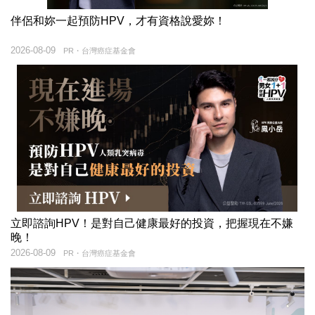
伴侶和妳一起預防HPV，才有資格說愛妳！
2026-08-09
PR・台灣癌症基金會
立即諮詢HPV！是對自己健康最好的投資，把握現在不嫌
晚！
2026-08-09
PR・台灣癌症基金會