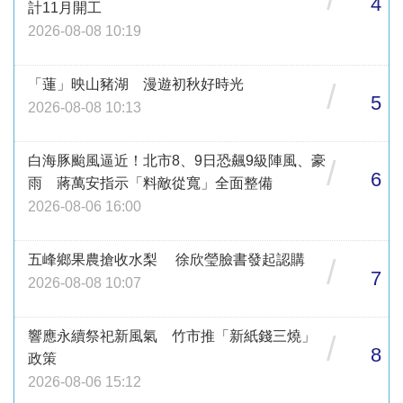
4
計11月開工
2026-08-08 10:19
「蓮」映山豬湖 漫遊初秋好時光
/
5
2026-08-08 10:13
白海豚颱風逼近！北市8、9日恐飆9級陣風、豪
/
6
雨 蔣萬安指示「料敵從寬」全面整備
2026-08-06 16:00
五峰鄉果農搶收水梨 徐欣瑩臉書發起認購
/
7
2026-08-08 10:07
響應永續祭祀新風氣 竹市推「新紙錢三燒」
/
8
政策
2026-08-06 15:12