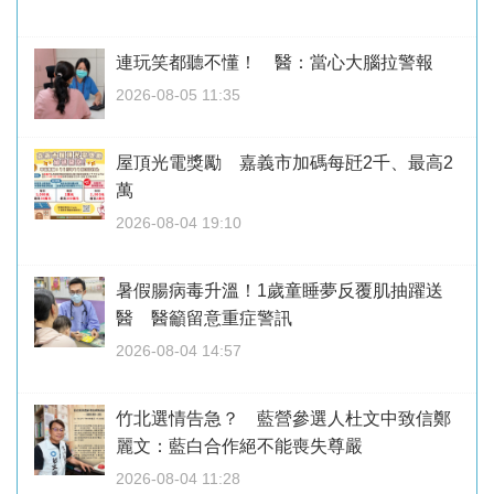
連玩笑都聽不懂！ 醫：當心大腦拉警報
2026-08-05 11:35
屋頂光電獎勵 嘉義市加碼每瓩2千、最高2
萬
2026-08-04 19:10
暑假腸病毒升溫！1歲童睡夢反覆肌抽躍送
醫 醫籲留意重症警訊
2026-08-04 14:57
竹北選情告急？ 藍營參選人杜文中致信鄭
麗文：藍白合作絕不能喪失尊嚴
2026-08-04 11:28