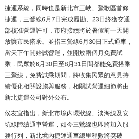
捷運系統，同時也
是新北市三峽、鶯歌區首條
捷運，三鶯線6月7日完成履勘、23日
終獲交通
部核准營運許可，市府接續將於暑假前
一天開
放讓市民搭乘。並指三鶯線6月30日正式通車，
當天下午開始試
營運，並開放兩個月免費試
乘，民眾於6月30日至8月31日間都
能免費搭乘
三鶯線，免費試乘期間，將收集民眾的意見持
續優化相關設施與服務，相關試
營運細節將由
新北捷運公司對外公布。
侯友宜指出，新北市境內環狀線、淡海線及安
坑線陸續通車營運
，如今三鶯線也即將加入服
務行列，新北境內捷運通車總里程數將突
破