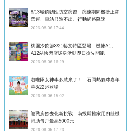
8/13城鎮韌性防空演習 演練期間機捷正常
營運、車站只進不出、行動網路降速
2026-08-06 17:44
桃園冷飲節8/21藝文特區登場 機捷A1、
A12站快閃店暖身活動即日搶先開跑
2026-08-06 16:29
啦啦隊女神李多慧來了！ 石岡熱氣球嘉年
華8/22起登場
2026-08-06 15:02
迎戰廚餘去化新挑戰 南投縣推家用廚餘機
補助每戶最高5000元
2026-08-05 17:23