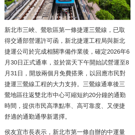
新北市三峽、鶯歌區第一條捷運
三鶯線，已取
得交通部營運許可函，新北捷運工程局與新北
捷運公司
於完成相關準備作業後，確定2026年6
月30日正式通車，並於當天下午開始試營運至8
月31日，
開放兩個月免費搭乘，以回應市民對
捷運三鶯線工程的大力支持。三
鶯線通車後三
鶯地區往返雙北市中心可縮短約20分鐘的通勤
時間，
提供市民高準點率、高可靠度、又便捷
舒適的通勤通學新選擇。
侯友宜市長表示，新北市第一條自辦的中運量