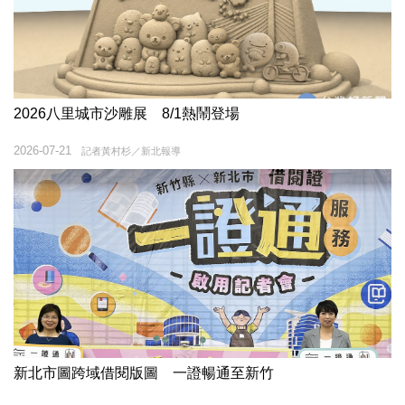
2026八里城市沙雕展 8/1熱鬧登場
2026-07-21
記者黃村杉／新北報導
新北市圖跨域借閱版圖 一證暢通至新竹