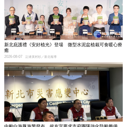
新北庇護禮《安好植光》登場 微型水泥盆植栽可食暖心療
癒
2026-08-07
記者黃村杉／新北報導
中颱白海豚海警發布 侯友宜要求市府團隊強化防颱整備