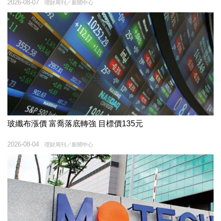
2026-08-07
理財周刊／新聞中心
玻纖布漲價 富喬落底轉強 目標價135元
2026-08-04
理財周刊／新聞中心