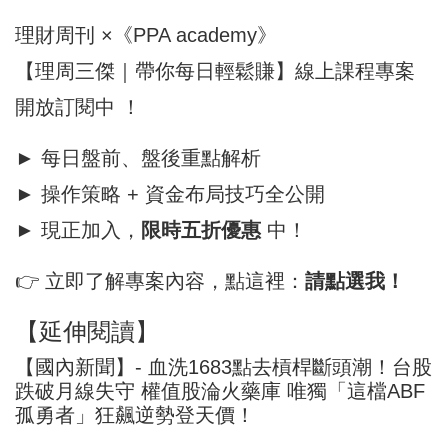
理財周刊 ×《PPA academy》
【理周三傑｜帶你每日輕鬆賺】線上課程專案
開放訂閱中 ！
► 每日
盤前
、盤後重點解析
► 操作策略 +
資金
布局技巧全公開
► 現正加入，
限時五折優惠
中！
👉 立即了解專案內容，點這裡：
請點選我！
【延伸閱讀】
【國內新聞】- 血洗1683點去槓桿斷頭潮！台股
跌破月線失守 權值股淪火藥庫 唯獨「這檔ABF
孤勇者」狂飆逆勢登天價！