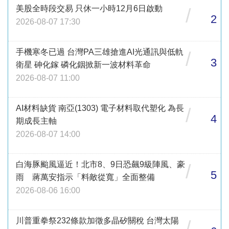
美股全時段交易 只休一小時12月6日啟動
/
2
2026-08-07 17:30
手機寒冬已過 台灣PA三雄搶進AI光通訊與低軌
/
3
衛星 砷化鎵 磷化銦掀新一波材料革命
2026-08-07 11:00
AI材料缺貨 南亞(1303) 電子材料取代塑化 為長
/
4
期成長主軸
2026-08-07 14:00
白海豚颱風逼近！北市8、9日恐飆9級陣風、豪
/
5
雨 蔣萬安指示「料敵從寬」全面整備
2026-08-06 16:00
川普重拳祭232條款加徵多晶矽關稅 台灣太陽
/