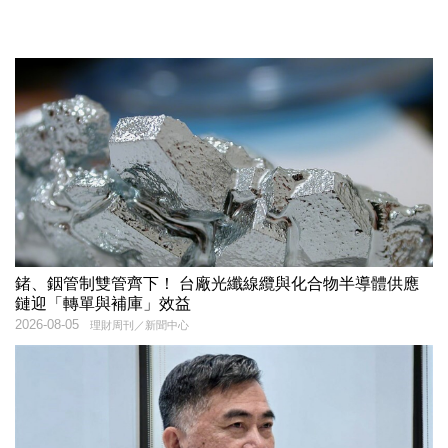
鍺、銦管制雙管齊下！ 台廠光纖線纜與化合物半導體供應
鏈迎「轉單與補庫」效益
2026-08-05
理財周刊／新聞中心