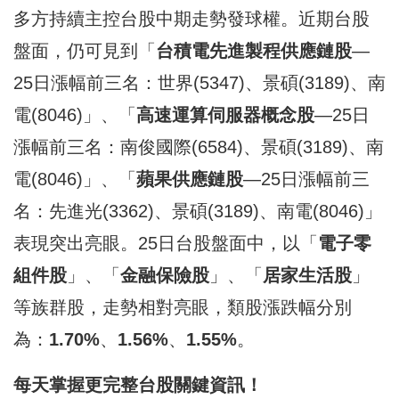
多方持續主控台股中期走勢發球權。近期台股
盤面，仍可見到「
台積電先進製程供應鏈股
—
25日漲幅前三名：世界(5347)、景碩(3189)、南
電(8046)」、「
高速運算伺服器概念股
—25日
漲幅前三名：南俊國際(6584)、景碩(3189)、南
電(8046)」、「
蘋果供應鏈股
—25日漲幅前三
名：先進光(3362)、景碩(3189)、南電(8046)」
表現突出亮眼。25日台股盤面中，以「
電子零
組件股
」、「
金融保險股
」、「
居家生活股
」
等族群股，走勢相對亮眼，類股漲跌幅分別
為：
1.70%
、
1.56%
、
1.55%
。
每天掌握更完整
台股
關鍵資訊！