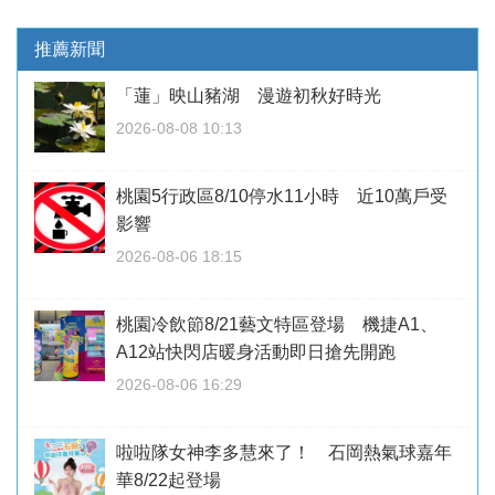
推薦新聞
「蓮」映山豬湖 漫遊初秋好時光
2026-08-08 10:13
桃園5行政區8/10停水11小時 近10萬戶受
影響
2026-08-06 18:15
桃園冷飲節8/21藝文特區登場 機捷A1、
A12站快閃店暖身活動即日搶先開跑
2026-08-06 16:29
啦啦隊女神李多慧來了！ 石岡熱氣球嘉年
華8/22起登場