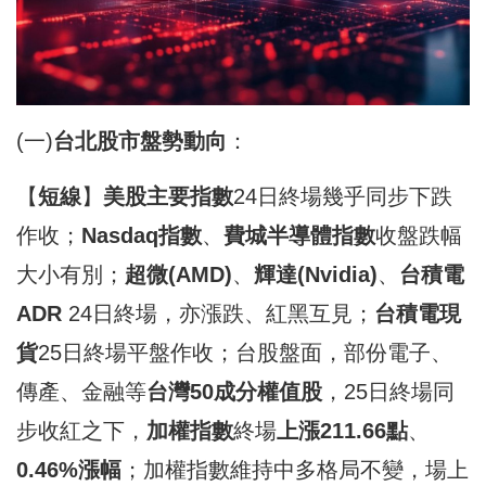
(一)
台北股市盤勢動向
：
【
短線
】
美股主要指數
24日終場幾乎同步下跌
作收；
Nasdaq
指數
、
費城半導體指數
收盤跌幅
大小有別；
超微
(AMD)
、
輝
達(Nvidia)
、
台積電
ADR
24日終場，亦漲跌、紅黑互見；
台積電現
貨
25日終場平盤作收；台股盤面，部份電子、
傳產、金融等
台灣
50
成分權值股
，25日終場同
步收紅之下，
加權指數
終場
上漲211.66
點
、
0.46%
漲
幅
；加權指數維持中多格局不變，場上