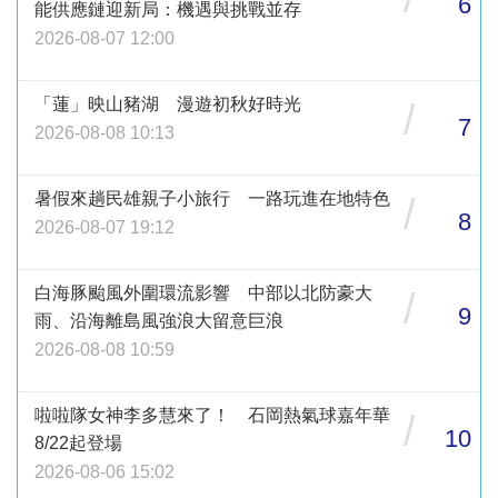
6
能供應鏈迎新局：機遇與挑戰並存
2026-08-07 12:00
「蓮」映山豬湖 漫遊初秋好時光
/
7
2026-08-08 10:13
暑假來趟民雄親子小旅行 一路玩進在地特色
/
8
2026-08-07 19:12
白海豚颱風外圍環流影響 中部以北防豪大
/
9
雨、沿海離島風強浪大留意巨浪
2026-08-08 10:59
啦啦隊女神李多慧來了！ 石岡熱氣球嘉年華
/
10
8/22起登場
2026-08-06 15:02