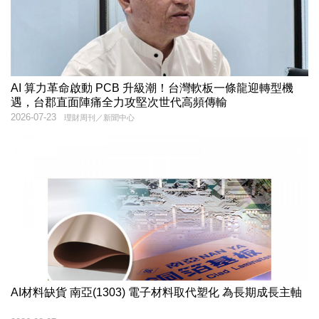
AI 算力革命啟動 PCB 升級潮！台灣軟板一條龍迎轉型機
遇，台郡直面陣痛全力攻堅次世代高頻傳輸
2026-07-23
理財周刊／新聞中心
AI材料缺貨 南亞(1303) 電子材料取代塑化 為長期成長主軸