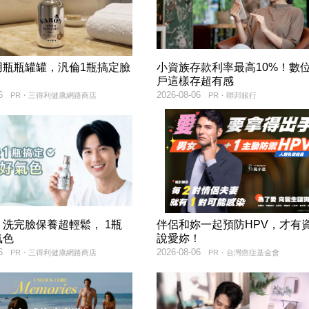
用瓶瓶罐罐，汎倫1瓶搞定臉
小資族存款利率最高10%！數
！
戶這樣存超有感
6
2026-08-06
PR・三得利健康網路商店
PR・聯邦銀行
洗完臉保養超輕鬆， 1瓶
伴侶和妳一起預防HPV，才有
氣色
說愛妳！
6
2026-08-06
PR・三得利健康網路商店
PR・台灣癌症基金會