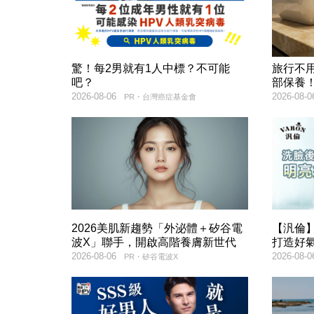
驚！每2男就有1人中標？不可能
旅行不
吧？
部保養
2026-08-06
2026-08-0
PR・台灣癌症基金會
2026美肌新趨勢「外泌體＋矽谷電
【汎倫】
波X」聯手，開啟高階養膚新世代
打造好
2026-08-06
2026-08-0
PR・矽谷電波X