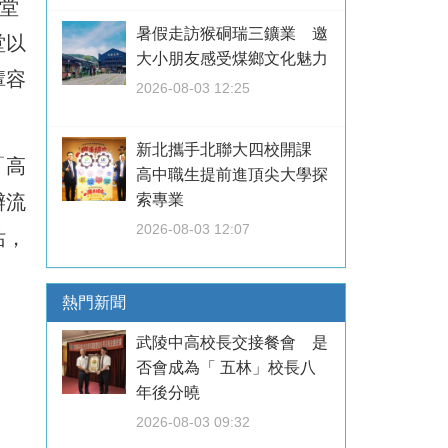
堂
暑假走訪猴硐瑞三鑛業 邀
堂以
大小朋友感受煤鄉文化魅力
輩容
2026-08-03 12:25
新北攜手北聯大四校開課
「高
高中職生提前進頂尖大學探
辦流
索專業
2026-08-03 12:07
站，
熱門新聞
武陵中高校長交接餐會 是
否會成為「 五林」校長八
年後分曉
2026-08-03 09:32