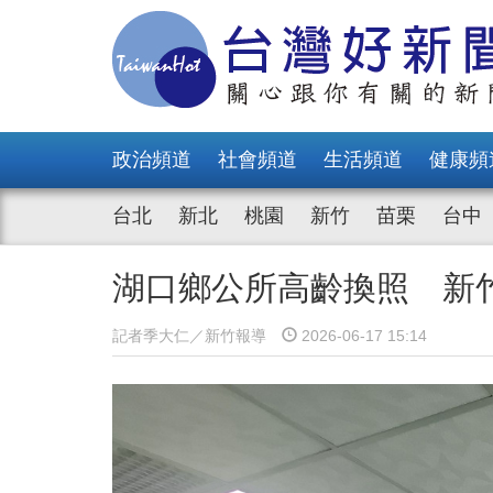
政治頻道
社會頻道
生活頻道
健康頻
台北
新北
桃園
新竹
苗栗
台中
湖口鄉公所高齡換照 新
記者季大仁／新竹報導
2026-06-17 15:14