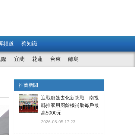
經頻道
善知識
基隆
宜蘭
花蓮
台東
離島
推薦新聞
迎戰廚餘去化新挑戰 南投
縣推家用廚餘機補助每戶最
高5000元
2026-08-05 17:23