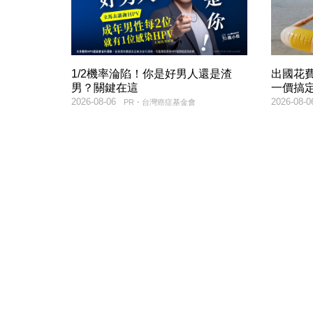
1/2機率淪陷！你是好男人還是渣
出國花
男？關鍵在這
一價搞
2026-08-06
2026-08-0
PR・台灣癌症基金會