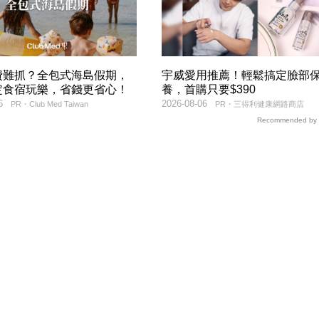
費難抓？全包式海島假期，
宇威愛用推薦！輕鬆搞定臉部
定食宿玩樂，省錢更省心！
養，首購只要$390
6
2026-08-06
PR・Club Med Taiwan
PR・三得利健康網路商店
Recommended by