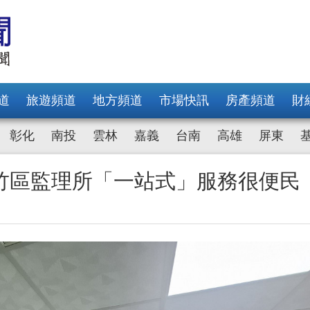
道
旅遊頻道
地方頻道
市場快訊
房產頻道
財
彰化
南投
雲林
嘉義
台南
高雄
屏東
竹區監理所「一站式」服務很便民