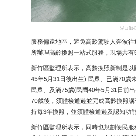
湖口鄉
服務偏遠地區，避免高齡駕駛人奔波往
所辦理高齡換照一站式服務，現場共有
新竹區監理所表示，高齡換照新制是以關
45年5月31日後出生) 民眾、已滿70歲
民眾、及滿75歲(民國40年5月31日前
70歲後，須體檢通過並完成高齡換照講
持每3年換照，並須體檢通過及認知功
新竹區監理所表示，同時也規劃便民服