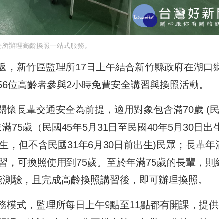
公所辦理高齡換照一站式服務。
返，新竹區監理所17日上午結合新竹縣政府在湖口
56位高齡者參與2小時免費安全講習與換照活動。
懷長輩交通安全為前提，適用對象包含滿70歲 (
未滿75歲（民國45年5月31日至民國40年5月30日出
出生，但不含民國31年6月30日前出生)民眾；長輩年
習，可換照使用到75歲。至於年滿75歲的長輩，則
能測驗，且完成高齡換照講習後，即可辦理換照。
務模式，監理所每日上午9點至11點都有開課，提供