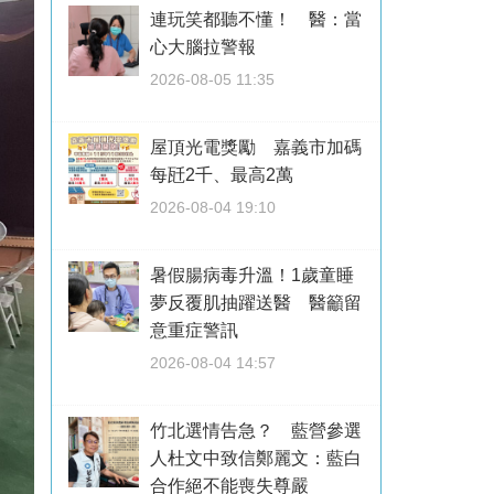
連玩笑都聽不懂！ 醫：當
心大腦拉警報
2026-08-05 11:35
屋頂光電獎勵 嘉義市加碼
每瓩2千、最高2萬
2026-08-04 19:10
暑假腸病毒升溫！1歲童睡
夢反覆肌抽躍送醫 醫籲留
意重症警訊
2026-08-04 14:57
竹北選情告急？ 藍營參選
人杜文中致信鄭麗文：藍白
合作絕不能喪失尊嚴