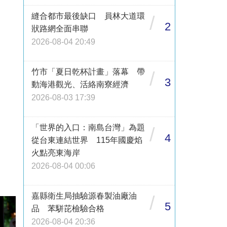
縫合都市最後缺口 員林大道環
/
2
狀路網全面串聯
2026-08-04 20:49
竹市「夏日乾杯計畫」落幕 帶
/
3
動海港觀光、活絡南寮經濟
2026-08-03 17:39
「世界的入口：南島台灣」為題
/
4
從台東連結世界 115年國慶焰
火點亮東海岸
2026-08-04 00:06
嘉縣衛生局抽驗源春製油廠油
/
5
品 苯駢芘檢驗合格
2026-08-04 20:36