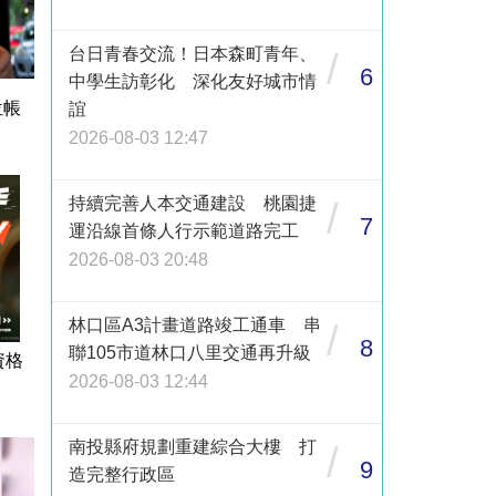
台日青春交流！日本森町青年、
/
6
中學生訪彰化 深化友好城市情
位帳
誼
2026-08-03 12:47
持續完善人本交通建設 桃園捷
/
7
運沿線首條人行示範道路完工
2026-08-03 20:48
林口區A3計畫道路竣工通車 串
/
8
聯105市道林口八里交通再升級
資格
2026-08-03 12:44
南投縣府規劃重建綜合大樓 打
/
9
造完整行政區