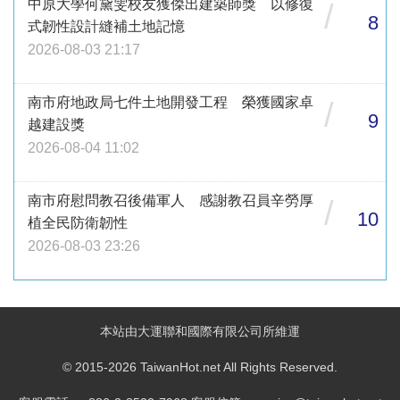
中原大學何黛雯校友獲傑出建築師獎 以修復
/
8
式韌性設計縫補土地記憶
2026-08-03 21:17
南市府地政局七件土地開發工程 榮獲國家卓
/
9
越建設獎
2026-08-04 11:02
南市府慰問教召後備軍人 感謝教召員辛勞厚
/
10
植全民防衛韌性
2026-08-03 23:26
本站由大運聯和國際有限公司所維運
© 2015-2026 TaiwanHot.net All Rights Reserved.