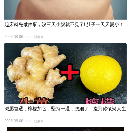
起床就先做件事，沒三天小腹就不見了! 肚子一天天變小！
2026-08-06
PR・新素簡
減肥首選，檸檬加它，堅持一週，腰細了，瘦到你懷疑人生
2026-08-06
PR・新素簡