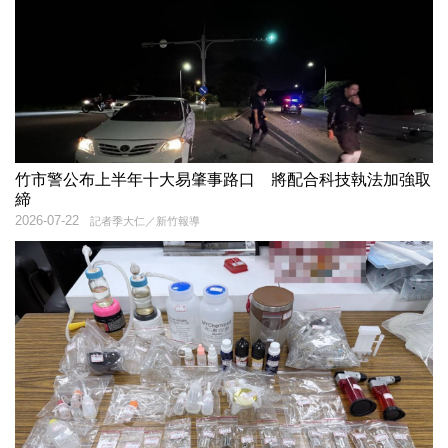
竹市警公布上半年十大易肇事路口 將配合科技執法加強取
締
2026-07-22
記者季大仁／新竹報導