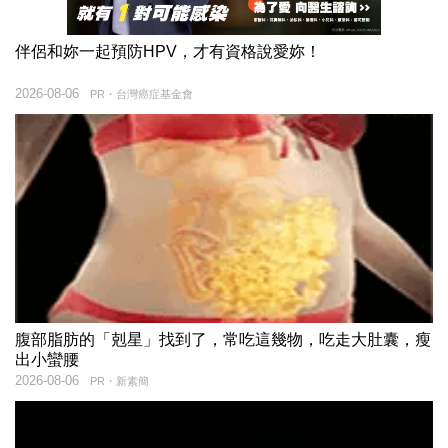
伴侶和妳一起預防HPV，才有資格說愛妳！
2026-08-06
PR・台灣癌症基金會
腹部脂肪的「剋星」找到了，常吃這幾物，吃走大肚囊，瘦
出小蠻腰
2026-08-06
PR・新素簡