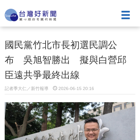
國民黨竹北市長初選民調公
布 吳旭智勝出 擬與白營邱
臣遠共爭最終出線
記者季大仁／新竹報導
2026-06-15 20:16