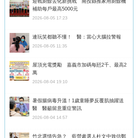
迎戰廚餘去化新挑戰 南投縣推家用廚餘機
補助每戶最高5000元
2026-08-05 17:23
連玩笑都聽不懂！ 醫：當心大腦拉警報
2026-08-05 11:35
屋頂光電獎勵 嘉義市加碼每瓩2千、最高2
萬
2026-08-04 19:10
暑假腸病毒升溫！1歲童睡夢反覆肌抽躍送
醫 醫籲留意重症警訊
2026-08-04 14:57
竹北選情告急？ 藍營參選人杜文中致信鄭