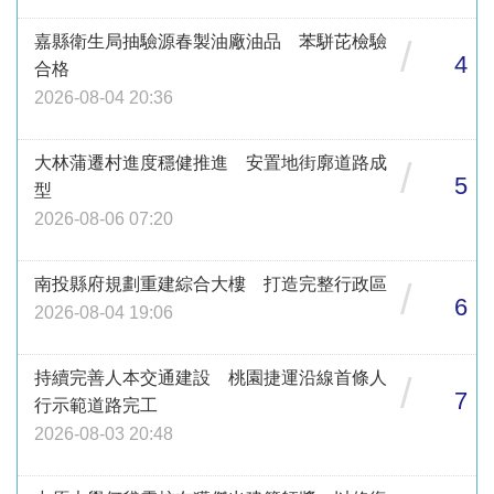
嘉縣衛生局抽驗源春製油廠油品 苯駢芘檢驗
/
4
合格
2026-08-04 20:36
大林蒲遷村進度穩健推進 安置地街廓道路成
/
5
型
2026-08-06 07:20
南投縣府規劃重建綜合大樓 打造完整行政區
/
6
2026-08-04 19:06
持續完善人本交通建設 桃園捷運沿線首條人
/
7
行示範道路完工
2026-08-03 20:48