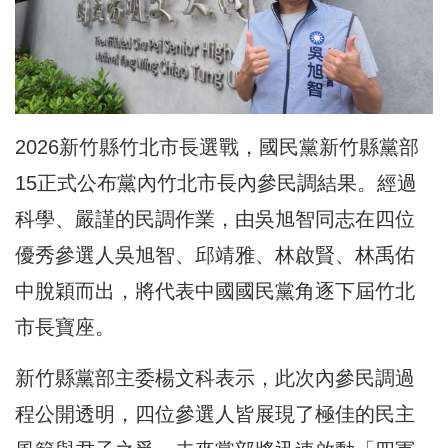
2026新竹縣竹北市長選戰，國民黨新竹縣黨部
15正式公布黨內竹北市長內參民調結果。經過
科學、嚴謹的民調作業，由吳旭智同志在四位
優秀參選人吳旭智、邱靖雅、林啟賢、林禹佑
中脫穎而出，將代表中國國民黨角逐下屆竹北
市長寶座。
新竹縣黨部主委楊文科表示，此次內參民調過
程公開透明，四位參選人皆展現了極佳的民主