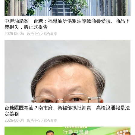
中聯油脂案 台糖︰福懋油所供粗油導致商譽受損、商品下
架損失，將正式提告
2026-08-05
政治中心／綜合報導
台糖隱匿毒油？南市府、衛福部挨批卸責 高檢說通報是法
定義務
2026-08-04
政治中心／綜合報導