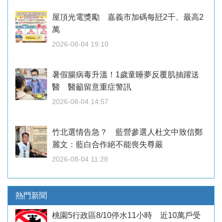
屋頂光電獎勵 嘉義市加碼每瓩2千、最高2
萬
2026-08-04 19:10
暑假腸病毒升溫！1歲童睡夢反覆肌抽躍送
醫 醫籲留意重症警訊
2026-08-04 14:57
竹北選情告急？ 藍營參選人杜文中致信鄭
麗文：藍白合作絕不能喪失尊嚴
2026-08-04 11:28
熱門新聞
桃園5行政區8/10停水11小時 近10萬戶受