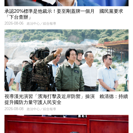
承認20%標準是他裁示！姜至剛蓋牌一個月 國民黨要求
「下台查辦」
2026-08-06
政治中心／綜合報導
視導漢光演習「濱海打擊及近岸防禦」操演 賴清德：持續
提升國防力量守護人民安全
2026-08-08
政治中心／綜合報導