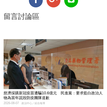
留言討論區
慈濟採購新冠疫苗遭騙10.6億元 民進黨：要求藍白政治人
物為當年詆毀防疫團隊道歉
2026-08-07
政治中心／綜合報導