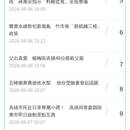
5
雨 蔣萬安指示「料敵從寬」全面整備
2026-08-06 16:00
響應永續祭祀新風氣 竹市推「新紙錢三燒」
/
6
政策
2026-08-06 15:12
父出真愛 楊梅區表揚46位模範父親
/
7
2026-08-06 15:56
五峰鄉果農搶收水梨 徐欣瑩臉書發起認購
/
8
2026-08-08 10:07
高雄市民赴日享專屬小禮！ 高雄與青森縣陸
/
9
奧市即日啟動景點互惠
2026-08-07 00:07