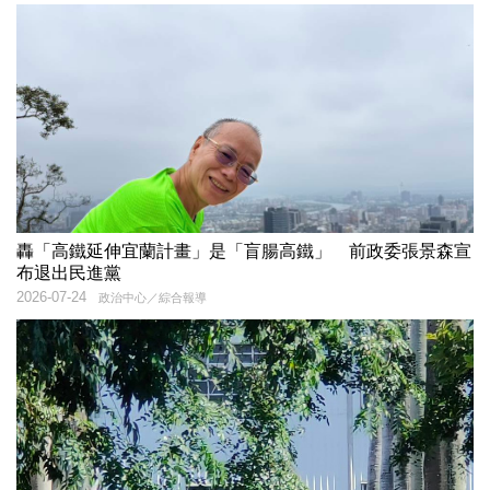
轟「高鐵延伸宜蘭計畫」是「盲腸高鐵」 前政委張景森宣
布退出民進黨
2026-07-24
政治中心／綜合報導