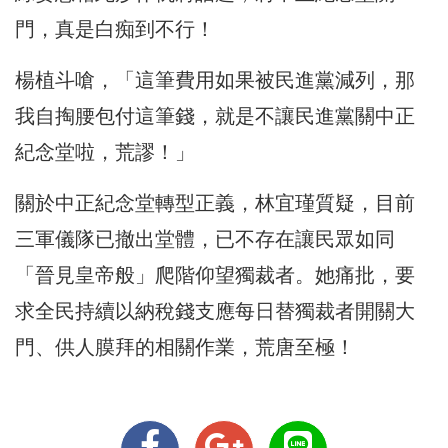
門，真是白痴到不行！
楊植斗嗆，「這筆費用如果被民進黨減列，那
我自掏腰包付這筆錢，就是不讓民進黨關中正
紀念堂啦，荒謬！」
關於中正紀念堂轉型正義，林宜瑾質疑，目前
三軍儀隊已撤出堂體，已不存在讓民眾如同
「晉見皇帝般」爬階仰望獨裁者。她痛批，要
求全民持續以納稅錢支應每日替獨裁者開關大
門、供人膜拜的相關作業，荒唐至極！