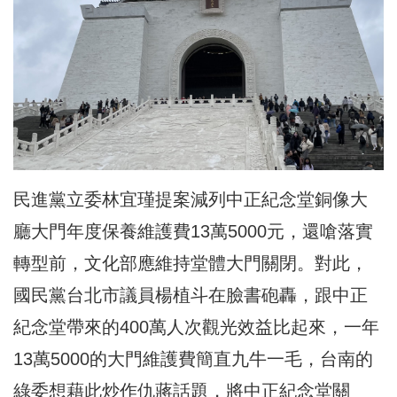
民進黨立委林宜瑾提案減列中正紀念堂銅像大
廳大門年度保養維護費13萬5000元，還嗆落實
轉型前，文化部應維持堂體大門關閉。對此，
國民黨台北市議員楊植斗在臉書砲轟，跟中正
紀念堂帶來的400萬人次觀光效益比起來，一年
13萬5000的大門維護費簡直九牛一毛，台南的
綠委想藉此炒作仇蔣話題，將中正紀念堂關