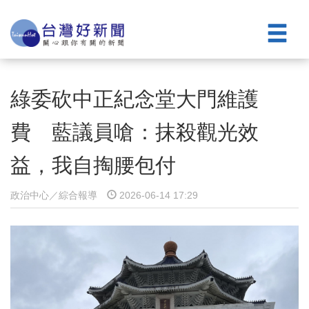
綠委砍中正紀念堂大門維護
費 藍議員嗆：抹殺觀光效
益，我自掏腰包付
政治中心／綜合報導
2026-06-14 17:29