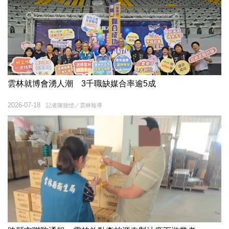
雲林就博會湧人潮 3千職缺媒合率逾5成
2026-07-18
記者陳致愷／雲林報導