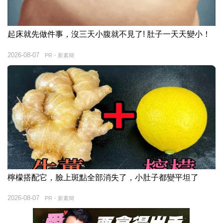
起床就先做件事，沒三天小腹就不見了! 肚子一天天變小！
2026-08-07
PR・新素簡
檸檬搭配它，臉上斑點全部消失了，小肚子都變平坦了
2026-08-07
PR・新素簡