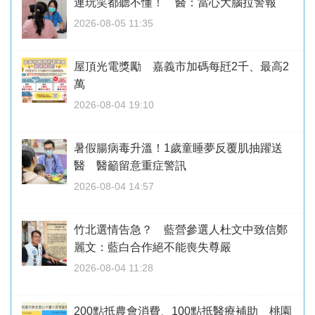
連玩笑都聽不懂！ 醫：當心大腦拉警報
2026-08-05 11:35
屋頂光電獎勵 嘉義市加碼每瓩2千、最高2
萬
2026-08-04 19:10
暑假腸病毒升溫！1歲童睡夢反覆肌抽躍送
醫 醫籲留意重症警訊
2026-08-04 14:57
竹北選情告急？ 藍營參選人杜文中致信鄭
麗文：藍白合作絕不能喪失尊嚴
2026-08-04 11:28
200點抵農會消費、100點抵醫療補助 桃園