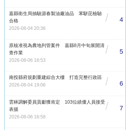
嘉縣衛生局抽驗源春製油廠油品 苯駢芘檢驗
/
4
合格
2026-08-04 20:36
原核准視為農地列管案件 嘉縣8月中旬展開清
/
5
查作業
2026-08-06 16:53
南投縣府規劃重建綜合大樓 打造完整行政區
/
6
2026-08-04 19:06
雲林調解委員貢獻獲肯定 103位績優人員接受
/
7
表揚
2026-08-06 16:58