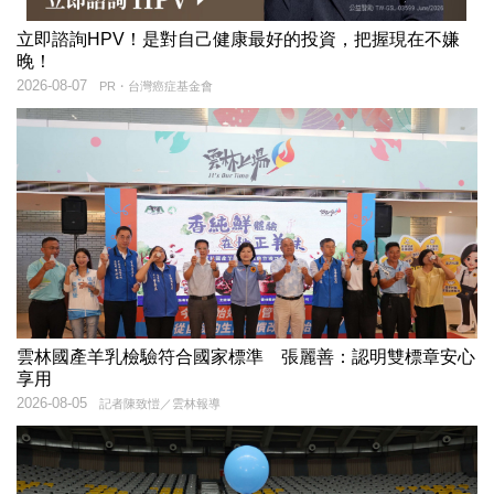
立即諮詢HPV！是對自己健康最好的投資，把握現在不嫌
晚！
2026-08-07
PR・台灣癌症基金會
雲林國產羊乳檢驗符合國家標準 張麗善：認明雙標章安心
享用
2026-08-05
記者陳致愷／雲林報導