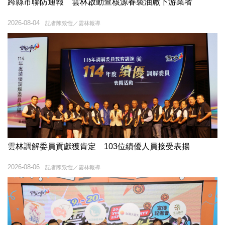
跨縣市聯防通報 雲林啟動查核源春製油廠下游業者
2026-08-04
記者陳致愷／雲林報導
雲林調解委員貢獻獲肯定 103位績優人員接受表揚
2026-08-06
記者陳致愷／雲林報導