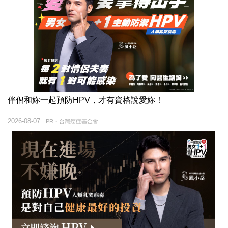
伴侶和妳一起預防HPV，才有資格說愛妳！
2026-08-07
PR・台灣癌症基金會