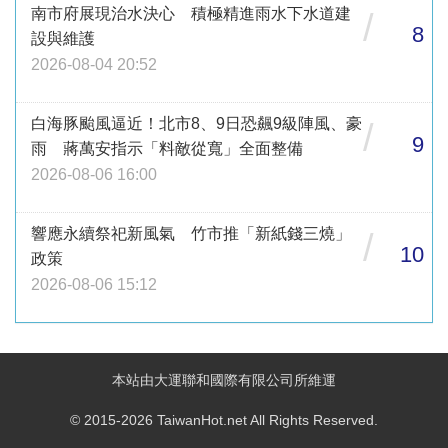
南市府展現治水決心 積極精進雨水下水道建
/
8
設與維護
2026-08-04 20:52
白海豚颱風逼近！北市8、9日恐飆9級陣風、豪
/
9
雨 蔣萬安指示「料敵從寬」全面整備
2026-08-06 16:00
響應永續祭祀新風氣 竹市推「新紙錢三燒」
/
10
政策
2026-08-06 15:12
本站由大運聯和國際有限公司所維運
© 2015-2026 TaiwanHot.net All Rights Reserved.