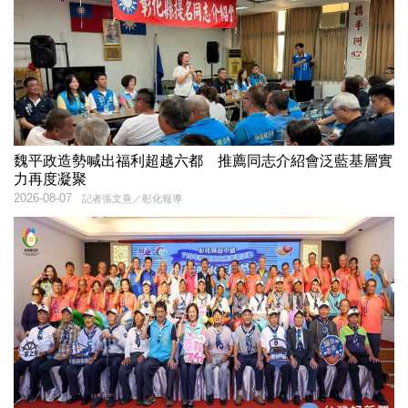
魏平政造勢喊出福利超越六都 推薦同志介紹會泛藍基層實
力再度凝聚
2026-08-07
記者張文熹／彰化報導