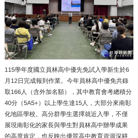
115學年度國立員林高中優先免試入學新生於6
月12日完成報到作業。今年員林高中優免共錄
取166人（含外加名額），其中教育會考總積分
40分（5A5+）以上學生達15人，大部分來南彰
化地區學校。高分群學生選擇就近入學，不僅
展現南彰化的家長與學生對員林高中辦學成果
的高度肯定，也反映出優質高中教育資源深耕