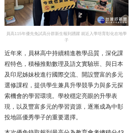
員高115年優先免試高分群新生報到踴躍 就近入學培育彰化在地學
子
近年來，員林高中持續精進教學品質，深化課
程特色，積極推動數理及語文實驗班、與日本
及印尼姊妹校進行國際交流、開設豐富的多元
選修課程，提供學生兼具升學競爭力與多元探
索機會的學習環境。學校穩定亮眼的升學表
現，以及豐富多元的學習資源，逐漸成為中彰
投地區優秀學子的重要選擇。
本次優免錄取報到最高分為教育會考總積分43