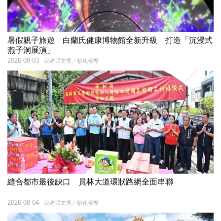
暑假親子旅遊 白蘭氏健康博物館全新升級 打造「沉浸式
燕子洞展演」
2026-08-03
記者張文熹／彰化報導
縫合都市最後缺口 員林大道環狀路網全面串聯
2026-08-04
記者張文熹／彰化報導