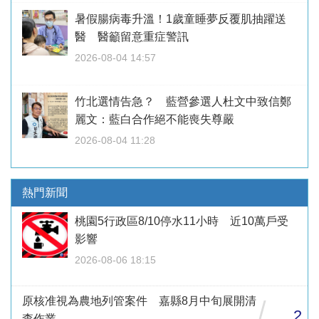
暑假腸病毒升溫！1歲童睡夢反覆肌抽躍送
醫 醫籲留意重症警訊
2026-08-04 14:57
竹北選情告急？ 藍營參選人杜文中致信鄭
麗文：藍白合作絕不能喪失尊嚴
2026-08-04 11:28
熱門新聞
桃園5行政區8/10停水11小時 近10萬戶受
影響
2026-08-06 18:15
原核准視為農地列管案件 嘉縣8月中旬展開清
/
2
查作業