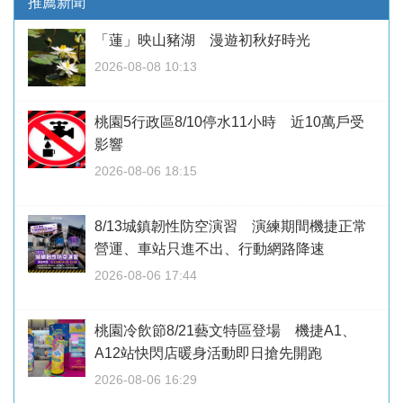
推薦新聞
「蓮」映山豬湖 漫遊初秋好時光
2026-08-08 10:13
桃園5行政區8/10停水11小時 近10萬戶受
影響
2026-08-06 18:15
8/13城鎮韌性防空演習 演練期間機捷正常
營運、車站只進不出、行動網路降速
2026-08-06 17:44
桃園冷飲節8/21藝文特區登場 機捷A1、
A12站快閃店暖身活動即日搶先開跑
2026-08-06 16:29