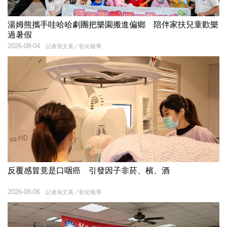
湯姆熊攜手哇哈哈劇團把樂園搬進偏鄉 陪伴家扶兒童歡樂
過暑假
2026-08-04
記者張文熹／彰化報導
反覆感冒竟是口咽癌 引發因子非菸、檳、酒
2026-08-06
記者張文熹／彰化報導