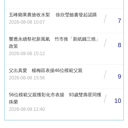
五峰鄉果農搶收水梨 徐欣瑩臉書發起認購
/
7
2026-08-08 10:07
響應永續祭祀新風氣 竹市推「新紙錢三燒」
/
8
政策
2026-08-06 15:12
父出真愛 楊梅區表揚46位模範父親
/
9
2026-08-06 15:56
56位模範父親獲彰化市表揚 93歲雙壽星同獲
/
10
殊榮
2026-08-08 12:40