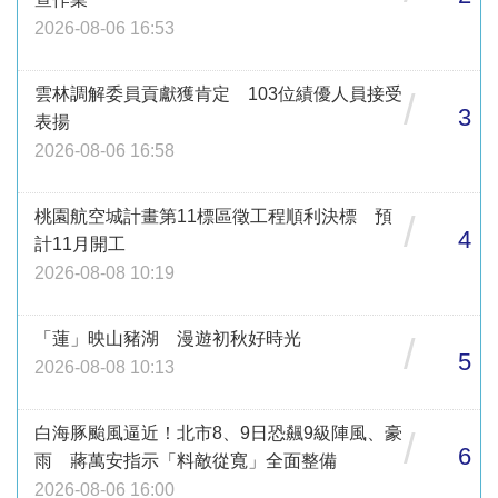
2026-08-06 16:53
雲林調解委員貢獻獲肯定 103位績優人員接受
/
3
表揚
2026-08-06 16:58
桃園航空城計畫第11標區徵工程順利決標 預
/
4
計11月開工
2026-08-08 10:19
「蓮」映山豬湖 漫遊初秋好時光
/
5
2026-08-08 10:13
白海豚颱風逼近！北市8、9日恐飆9級陣風、豪
/
6
雨 蔣萬安指示「料敵從寬」全面整備
2026-08-06 16:00