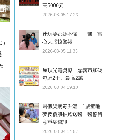
高5000元
2026-08-05 17:23
連玩笑都聽不懂！ 醫：當
心大腦拉警報
0）
2026-08-05 11:35
展
民
屋頂光電獎勵 嘉義市加碼
每瓩2千、最高2萬
2026-08-04 19:10
暑假腸病毒升溫！1歲童睡
夢反覆肌抽躍送醫 醫籲留
意重症警訊
2026-08-04 14:57