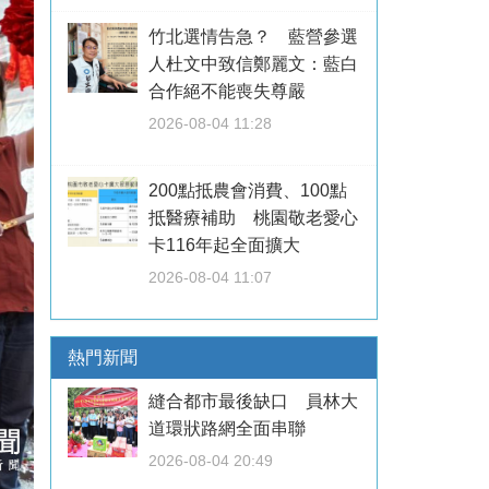
竹北選情告急？ 藍營參選
人杜文中致信鄭麗文：藍白
合作絕不能喪失尊嚴
2026-08-04 11:28
200點抵農會消費、100點
抵醫療補助 桃園敬老愛心
卡116年起全面擴大
2026-08-04 11:07
熱門新聞
縫合都市最後缺口 員林大
道環狀路網全面串聯
2026-08-04 20:49