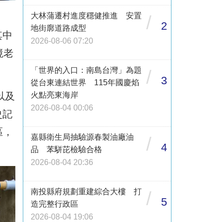
大林蒲遷村進度穩健推進 安置
/
2
地街廓道路成型
其中
2026-08-06 07:20
境老
「世界的入口：南島台灣」為題
/
3
從台東連結世界 115年國慶焰
以及
火點亮東海岸
2026-08-04 00:06
史記
區，
嘉縣衛生局抽驗源春製油廠油
/
4
品 苯駢芘檢驗合格
2026-08-04 20:36
南投縣府規劃重建綜合大樓 打
/
5
造完整行政區
2026-08-04 19:06