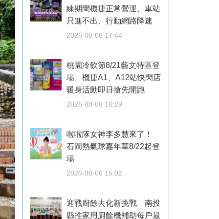
練期間機捷正常營運、車站
只進不出、行動網路降速
2026-08-06 17:44
桃園冷飲節8/21藝文特區登
場 機捷A1、A12站快閃店
暖身活動即日搶先開跑
2026-08-06 16:29
啦啦隊女神李多慧來了！
石岡熱氣球嘉年華8/22起登
場
2026-08-06 15:02
迎戰廚餘去化新挑戰 南投
縣推家用廚餘機補助每戶最