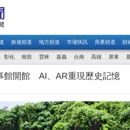
道
旅遊頻道
地方頻道
市場快訊
房產頻道
財
彰化
南投
雲林
嘉義
台南
高雄
屏東
館開館 AI、AR重現歷史記憶