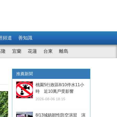
經頻道
善知識
基隆
宜蘭
花蓮
台東
離島
推薦新聞
桃園5行政區8/10停水11小
時 近10萬戶受影響
2026-08-06 18:15
8/13城鎮韌性防空演習 演