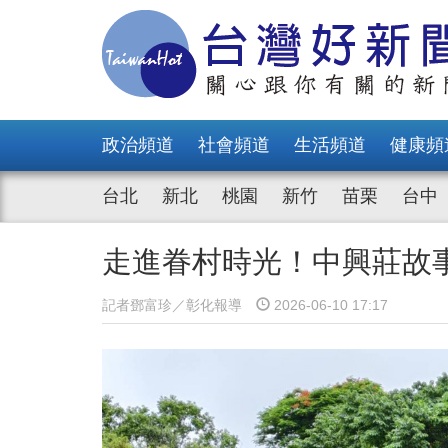
政治頻道
社會頻道
生活頻道
健康頻
台北
新北
桃園
新竹
苗栗
台中
走進眷村時光！中興莊故事
記者鄧富珍／彰化報導
2026-06-10 17:17