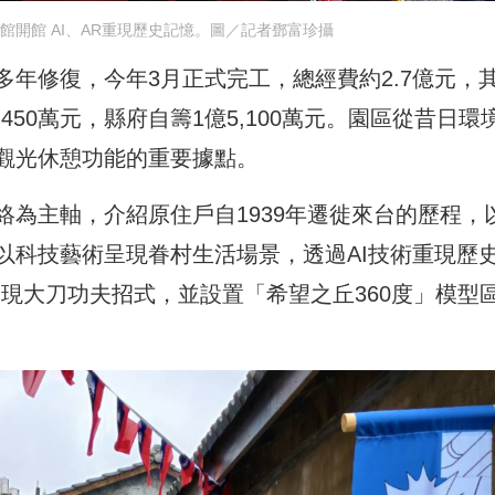
館開館 AI、AR重現歷史記憶。圖／記者鄧富珍攝
年修復，今年3月正式完工，總經費約2.7億元，
,450萬元，縣府自籌1億5,100萬元。園區從昔日環
觀光休憩功能的重要據點。
為主軸，介紹原住戶自1939年遷徙來台的歷程，
以科技藝術呈現眷村生活場景，透過AI技術重現歷
現大刀功夫招式，並設置「希望之丘360度」模型