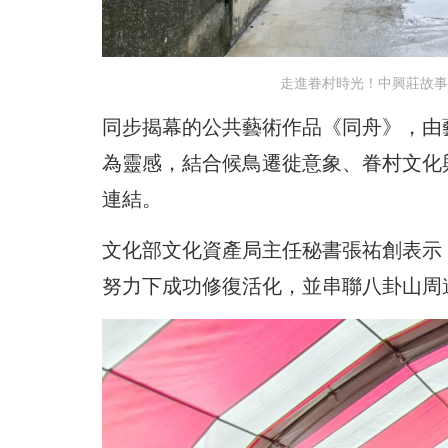
走進眷村時光！中興莊故事
同步揭幕的公共藝術作品《同舟》，由
為靈感，結合候鳥遷徙意象、眷村文化
連結。
文化部文化資產局主任秘書張祐創表示
努力下成功修復活化，並串聯八卦山周