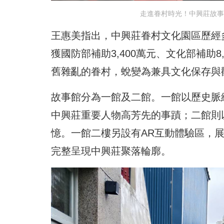
走進眷村時光！中興莊故事
王惠美指出，中興莊眷村文化園區歷經多
獲國防部補助3,400萬元、文化部補助8
舊雜亂的眷村，蛻變為兼具文化保存與
故事館分為一館及二館。一館以歷史脈絡
中興莊重要人物高芳先的事蹟；二館則
憶。一館二樓另設有AR互動體驗區，展
完整呈現中興莊聚落輪廓。