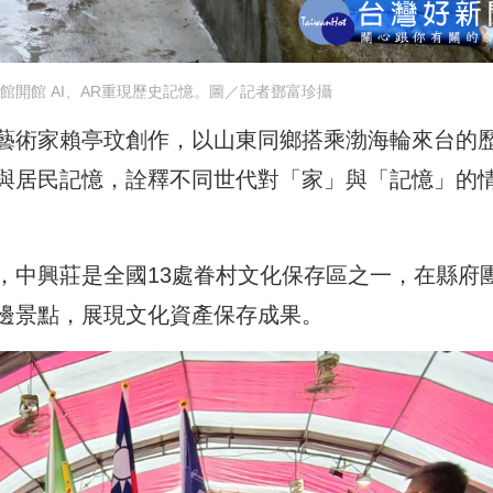
館開館 AI、AR重現歷史記憶。圖／記者鄧富珍攝
藝術家賴亭玟創作，以山東同鄉搭乘渤海輪來台的
與居民記憶，詮釋不同世代對「家」與「記憶」的
，中興莊是全國13處眷村文化保存區之一，在縣府
邊景點，展現文化資產保存成果。