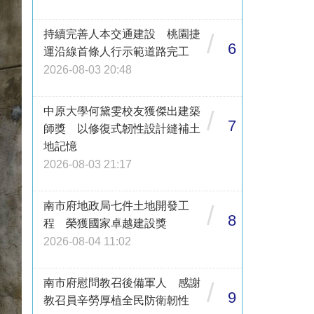
持續完善人本交通建設 桃園捷
/
6
運沿線首條人行示範道路完工
2026-08-03 20:48
中原大學何黛雯校友獲傑出建築
/
7
師獎 以修復式韌性設計縫補土
地記憶
2026-08-03 21:17
南市府地政局七件土地開發工
/
8
程 榮獲國家卓越建設獎
2026-08-04 11:02
南市府慰問教召後備軍人 感謝
/
9
教召員辛勞厚植全民防衛韌性