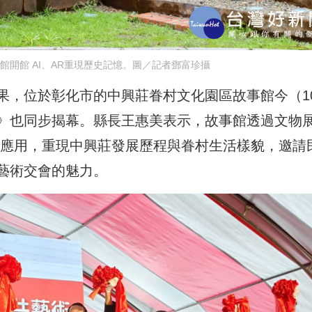
館開館 AI、AR重現歷史記憶。圖／記者鄧富珍攝
果，位於彰化市的中興莊眷村文化園區故事館今（1
》也同步揭幕。縣長王惠美表示，故事館透過文物
技應用，重現中興莊發展歷程與眷村生活樣貌，邀請
藝術交會的魅力。