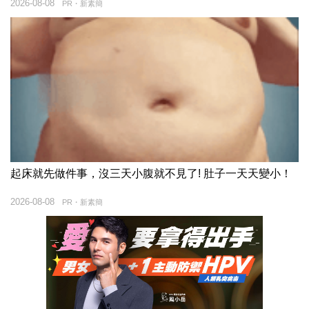
2026-08-08
PR・新素簡
起床就先做件事，沒三天小腹就不見了! 肚子一天天變小！
2026-08-08
PR・新素簡