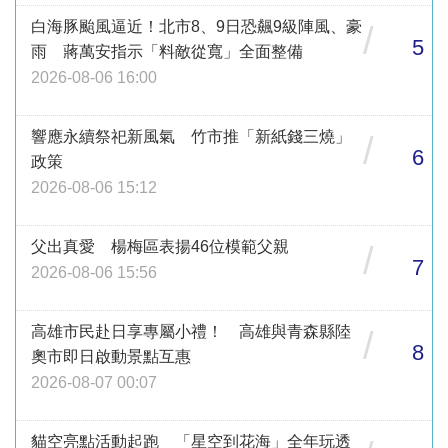
白海豚颱風逼近！北市8、9日恐飆9級陣風、豪
/
5
雨 蔣萬安指示「料敵從寬」全面整備
2026-08-06 16:00
響應永續祭祀新風氣 竹市推「新紙錢三燒」
/
6
政策
2026-08-06 15:12
父出真愛 楊梅區表揚46位模範父親
/
7
2026-08-06 15:56
高雄市民赴日享專屬小禮！ 高雄與青森縣陸
/
8
奧市即日啟動景點互惠
2026-08-07 00:07
貓空亮點活動起跑 「星空到花海」全年玩透