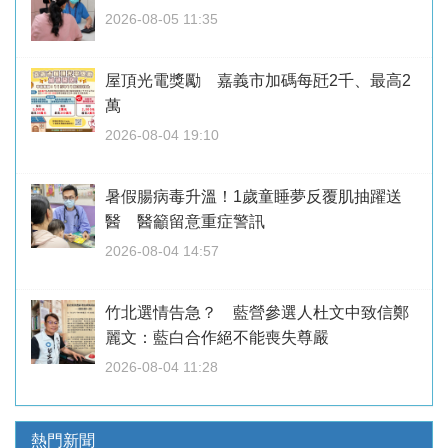
2026-08-05 11:35
屋頂光電獎勵 嘉義市加碼每瓩2千、最高2
萬
2026-08-04 19:10
暑假腸病毒升溫！1歲童睡夢反覆肌抽躍送
醫 醫籲留意重症警訊
2026-08-04 14:57
竹北選情告急？ 藍營參選人杜文中致信鄭
麗文：藍白合作絕不能喪失尊嚴
2026-08-04 11:28
熱門新聞