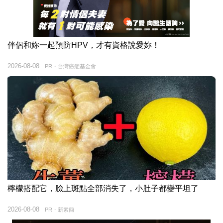
伴侶和妳一起預防HPV，才有資格說愛妳！
2026-08-08
PR・台灣癌症基金會
檸檬搭配它，臉上斑點全部消失了，小肚子都變平坦了
2026-08-08
PR・新素簡