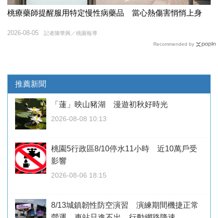
桃療藥師提醒服用特定慢性病藥品 當心熱傷害悄悄上身
2026-08-05
記者陳華興／桃園報導
Recommended by
推薦新聞
「蓮」映山豬湖 漫遊初秋好時光
2026-08-08 10:13
桃園5行政區8/10停水11小時 近10萬戶受
影響
2026-08-06 18:15
8/13城鎮韌性防空演習 演練期間機捷正常
營運、車站只進不出、行動網路降速