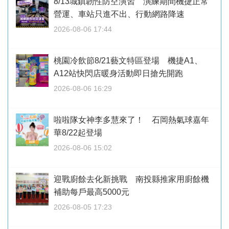
8/13城鎮韌性防空演習 演練期間機捷正常
營運、車站只進不出、行動網路降速
2026-08-06 17:44
桃園冷飲節8/21藝文特區登場 機捷A1、
A12站快閃店暖身活動即日搶先開跑
2026-08-06 16:29
啦啦隊女神李多慧來了！ 石岡熱氣球嘉年
華8/22起登場
2026-08-06 15:02
迎戰廚餘去化新挑戰 南投縣推家用廚餘機
補助每戶最高5000元
2026-08-05 17:23