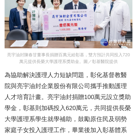
亮宇油封陳春甘董事長捐贈百萬元給彰基，雙方預計共同投入720
萬元提供長榮大學護理系獎助金。圖／彰基醫院提供
為協助解決護理人力短缺問題，彰化基督教醫
院與亮宇油封企業股份有限公司攜手推動護理
人才培育計畫。亮宇油封捐贈100萬元設立獎助
學金，彰基則加碼投入620萬元，共同提供長榮
大學護理系學生就學補助，鼓勵原住民及弱勢
家庭子女投入護理工作，畢業後加入彰基體系