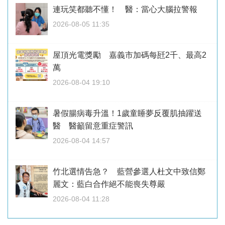
連玩笑都聽不懂！ 醫：當心大腦拉警報
2026-08-05 11:35
屋頂光電獎勵 嘉義市加碼每瓩2千、最高2
萬
2026-08-04 19:10
暑假腸病毒升溫！1歲童睡夢反覆肌抽躍送
醫 醫籲留意重症警訊
2026-08-04 14:57
竹北選情告急？ 藍營參選人杜文中致信鄭
麗文：藍白合作絕不能喪失尊嚴
2026-08-04 11:28