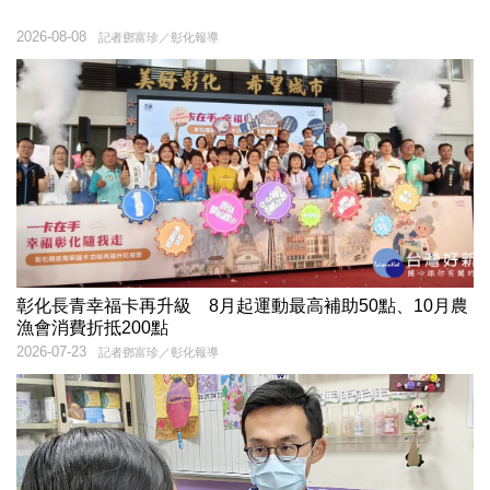
2026-08-08
記者鄧富珍／彰化報導
彰化長青幸福卡再升級 8月起運動最高補助50點、10月農
漁會消費折抵200點
2026-07-23
記者鄧富珍／彰化報導