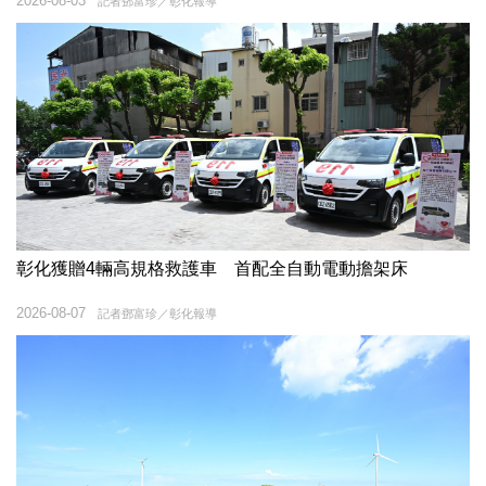
2026-08-03
記者鄧富珍／彰化報導
彰化獲贈4輛高規格救護車 首配全自動電動擔架床
2026-08-07
記者鄧富珍／彰化報導