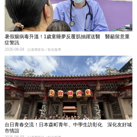
暑假腸病毒升溫！1歲童睡夢反覆肌抽躍送醫 醫籲留意重
症警訊
2026-08-04
記者鄧富珍／彰化報導
台日青春交流！日本森町青年、中學生訪彰化 深化友好城
市情誼