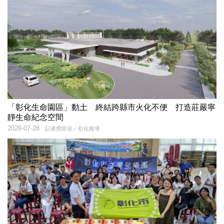
「彰化生命園區」動土 終結跨縣市火化不便 打造莊嚴寧
靜生命紀念空間
2026-07-28
記者鄧富珍／彰化報導