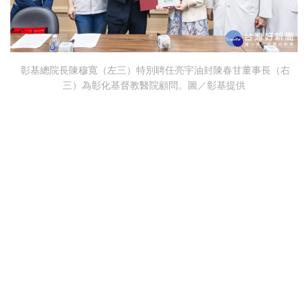
彰基總院長陳穆寬（左三）特別聘任亮宇油封陳春甘董事長（右
三）為彰化基督教醫院顧問。圖／彰基提供