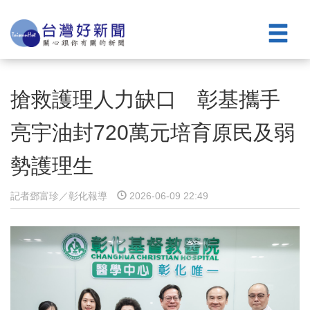
搶救護理人力缺口 彰基攜手
亮宇油封720萬元培育原民及弱
勢護理生
記者鄧富珍／彰化報導
2026-06-09 22:49