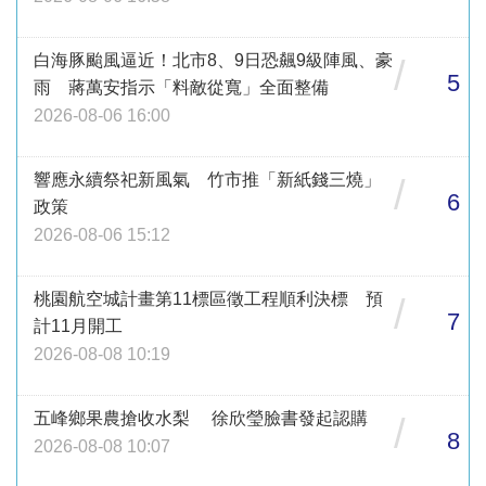
白海豚颱風逼近！北市8、9日恐飆9級陣風、豪
/
5
雨 蔣萬安指示「料敵從寬」全面整備
2026-08-06 16:00
響應永續祭祀新風氣 竹市推「新紙錢三燒」
/
6
政策
2026-08-06 15:12
桃園航空城計畫第11標區徵工程順利決標 預
/
7
計11月開工
2026-08-08 10:19
五峰鄉果農搶收水梨 徐欣瑩臉書發起認購
/
8
2026-08-08 10:07