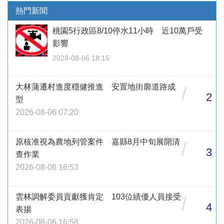
熱門新聞
桃園5行政區8/10停水11小時 近10萬戶受
影響
2026-08-06 18:15
大林蒲遷村進度穩健推進 安置地街廓道路成
/
2
型
2026-08-06 07:20
原核准視為農地列管案件 嘉縣8月中旬展開清
/
3
查作業
2026-08-06 16:53
雲林調解委員貢獻獲肯定 103位績優人員接受
/
4
表揚
2026-08-06 16:58