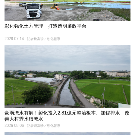
彰化強化土方管理 打造透明廉政平台
2026-07-14
記者鄧富珍／彰化報導
豪雨淹水有解！彰化投入2.81億元整治板本、加錫排水 改
善大村秀水積淹水
2026-08-06
記者鄧富珍／彰化報導