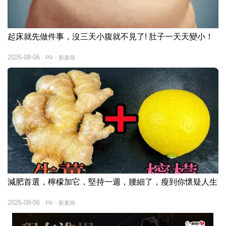
起床就先做件事，沒三天小腹就不見了! 肚子一天天變小！
2026-08-06
PR・新素簡
減肥首選，檸檬加它，堅持一週，腰細了，瘦到你懷疑人生
2026-08-06
PR・新素簡