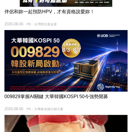
伴侶和妳一起預防HPV，才有資格說愛妳！
2026-08-06
PR・台灣癌症基金會
009829掌握AI關鍵 大華韓國KOSPI 50今強勢開募
2026-08-06
PR・大華銀全能行銷方案