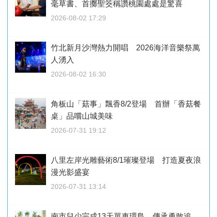
毫草書、首擲聖筊稱讚桃園處處是驚喜
2026-08-02 17:29
竹北新月沙灣熱力開唱 2026海洋音樂祭萬
人湧入
2026-08-02 16:30
角板山「菇事」飄香8/2登場 首辦「香菇餐
桌」品嚐山城美味
2026-07-31 19:12
八里左岸光雕藝術8/1璀璨登場 打造夏夜浪
漫光影盛宴
2026-07-31 13:14
南市兒少完成13天單車環島 傳承勇敢追