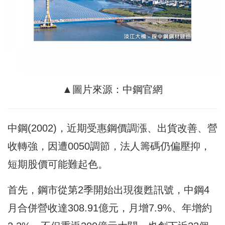
▲圖片來源：中鋼官網
中鋼(2002)，近期受惠鋼價調漲、出貨改善、營
收轉強，因遭0050調節，法人籌碼仍偏壓抑，
短期股價可能難起色。
首先，鋼市從第2季開始出現復甦訊號，中鋼4
月合併營收達308.91億元，月增7.9%、年增約