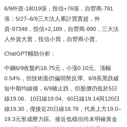
6/9外資-18019張，投信+76張，自營商-781
張；5/27–6/9三大法人累計買賣超，外
資-97348，投信+2,189，自營商-890，三大法
人外資大賣，投信小買，自營商小賣。
ChatGPT輔助分析：
中鋼6/9收盤約18.75元，小漲0.10元、漲幅
0.54%，但技術面仍偏弱勢反彈。6/8長黑跌破
短中期均線後，6/9雖止跌，但股價仍低於5日
線19.06、10日線19.04、60日線19.14與120日
線19.30，僅接近20日線18.78，代表上方19.0–
19.3元形成壓力區。接近低檔但尚未明確黃金