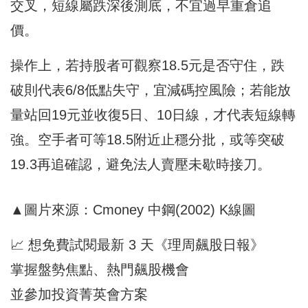
交叉，短線屬跌深後測底，不宜過早重倉追
價。
操作上，若持股者可觀察18.5元是否守住，跌
破則代表6/8低點失守，宜減碼控風險；若能放
量站回19元並收復5日、10日線，才代表短線轉
強。空手者可等18.5附近止穩分批，或等突破
19.3再追確認，避免法人賣壓未歇時接刀。
▲圖片來源：Cmoney 中鋼(2002) K線圖
📈 想免費試閱最新 3 天《理周飆股日報》
掌握盤勢焦點、熱門飆股機會
並參加投資菁英會方案