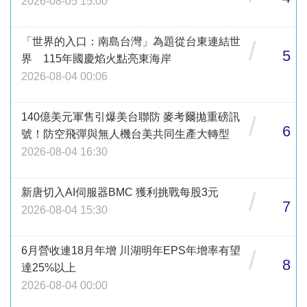
2026-08-05 15:00
「世界的入口：南島台灣」為題從台東連結世
/
5
界 115年國慶焰火點亮東海岸
2026-08-04 00:06
140億美元軍售引爆美台聯防 麥考爾拋重磅訊
/
6
號！防空飛彈與無人機台美共同生產大轉型
2026-08-04 16:30
新唐切入AI伺服器BMC 獲利挑戰每股3元
/
7
2026-08-04 15:30
6月營收連18月年增 川湖明年EPS年增率有望
/
8
達25%以上
2026-08-04 00:00