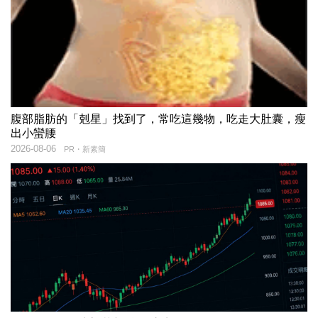
腹部脂肪的「剋星」找到了，常吃這幾物，吃走大肚囊，瘦
出小蠻腰
2026-08-06
PR・新素簡