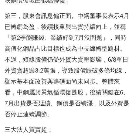
映鋼價循環由低檔修復。
第三，股東會訊息偏正面。中鋼董事長表示4月
已轉虧為盈，後續接單與出貨持續向上，並稱
「第2季能賺錢、業績好到7月沒問題」，同時
高值化鋼品占比目標也成為中長線轉型題材。
不過，短線股價仍受外資大賣壓影響，6/8單日
外資賣超逾3.2萬張，導致股價跌破多條均線，
顯示基本面改善與籌碼面尚未同步。整體來
看，中鋼屬於景氣循環復甦股，後續關鍵在6、
7月出貨是否延續、鋼價是否續漲，以及外資是
否停止連續調節。
三大法人買賣超：