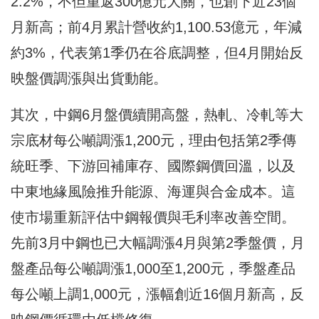
2.2%，不但重返300億元大關，也創下近23個
月新高；前4月累計營收約1,100.53億元，年減
約3%，代表第1季仍在谷底調整，但4月開始反
映盤價調漲與出貨動能。
其次，中鋼6月盤價續開高盤，熱軋、冷軋等大
宗底材每公噸調漲1,200元，理由包括第2季傳
統旺季、下游回補庫存、國際鋼價回溫，以及
中東地緣風險推升能源、海運與合金成本。這
使市場重新評估中鋼報價與毛利率改善空間。
先前3月中鋼也已大幅調漲4月與第2季盤價，月
盤產品每公噸調漲1,000至1,200元，季盤產品
每公噸上調1,000元，漲幅創近16個月新高，反