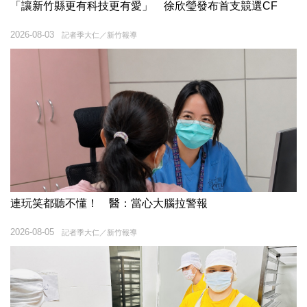
「讓新竹縣更有科技更有愛」 徐欣瑩發布首支競選CF
2026-08-03
記者季大仁／新竹報導
連玩笑都聽不懂！ 醫：當心大腦拉警報
2026-08-05
記者季大仁／新竹報導