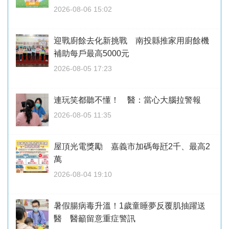
2026-08-06 15:02
迎戰廚餘去化新挑戰 南投縣推家用廚餘機
補助每戶最高5000元
2026-08-05 17:23
連玩笑都聽不懂！ 醫：當心大腦拉警報
2026-08-05 11:35
屋頂光電獎勵 嘉義市加碼每瓩2千、最高2
萬
2026-08-04 19:10
暑假腸病毒升溫！1歲童睡夢反覆肌抽躍送
醫 醫籲留意重症警訊