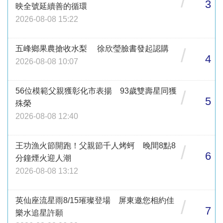
/
3
映全號延續善的循環
2026-08-08 15:22
五峰鄉果農搶收水梨 徐欣瑩臉書發起認購
/
4
2026-08-08 10:07
56位模範父親獲彰化市表揚 93歲雙壽星同獲
/
5
殊榮
2026-08-08 12:40
王功漁火節開跑！父親節千人烤蚵 晚間8點8
/
6
分鐘煙火迎人潮
2026-08-08 13:12
英仙座流星雨8/15璀璨登場 屏東邀您相約佳
/
7
樂水追星許願