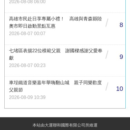
2026-08-08 06:00
高雄市民赴日享專屬小禮！ 高雄與青森縣陸
/
8
奧市即日啟動景點互惠
2026-08-07 00:07
七堵區表揚22位模範父親 謝國樑感謝父愛奉
/
9
獻
2026-08-07 00:23
車埕鐵道音樂嘉年華嗨翻山城 親子同樂歡度
/
10
父親節
2026-08-09 10:39
本站由大運聯和國際有限公司所維運