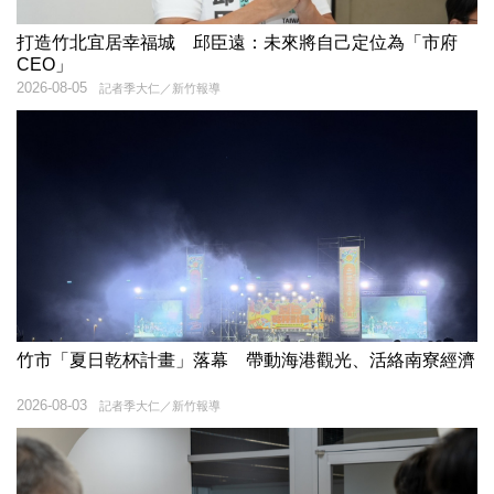
打造竹北宜居幸福城 邱臣遠：未來將自己定位為「市府
CEO」
2026-08-05
記者季大仁／新竹報導
竹市「夏日乾杯計畫」落幕 帶動海港觀光、活絡南寮經濟
2026-08-03
記者季大仁／新竹報導