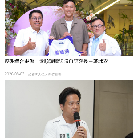
感謝縫合眼傷 蕭順議贈送陳自諒院長主戰球衣
2026-08-03
記者季大仁／新竹報導