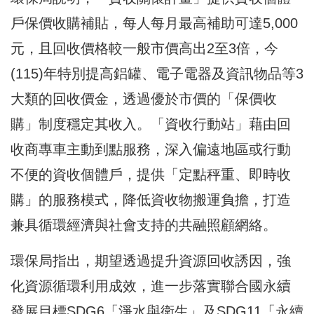
戶保價收購補貼，每人每月最高補助可達5,000
元，且回收價格較一般市價高出2至3倍，今
(115)年特別提高鋁罐、電子電器及資訊物品等3
大類的回收價金，透過優於市價的「保價收
購」制度穩定其收入。「資收行動站」藉由回
收商專車主動到點服務，深入偏遠地區或行動
不便的資收個體戶，提供「定點秤重、即時收
購」的服務模式，降低資收物搬運負擔，打造
兼具循環經濟與社會支持的共融照顧網絡。
環保局指出，期望透過提升資源回收誘因，強
化資源循環利用成效，進一步落實聯合國永續
發展目標SDG6「淨水與衛生」及SDG11「永續