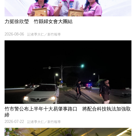
力挺徐欣瑩 竹縣婦女會大團結
2026-08-06
記者季大仁／新竹報導
竹市警公布上半年十大易肇事路口 將配合科技執法加強取
締
2026-07-22
記者季大仁／新竹報導