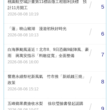
桃園航空城計畫第11標區徵工程順利決標 預
/
5
計11月開工
2026-08-08 10:19
「蓮」映山豬湖 漫遊初秋好時光
/
6
2026-08-08 10:13
白海豚颱風逼近！北市8、9日恐飆9級陣風、豪
/
7
雨 蔣萬安指示「料敵從寬」全面整備
2026-08-06 16:00
響應永續祭祀新風氣 竹市推「新紙錢三燒」
/
8
政策
2026-08-06 15:12
五峰鄉果農搶收水梨 徐欣瑩臉書發起認購
/
9
2026-08-08 10:07