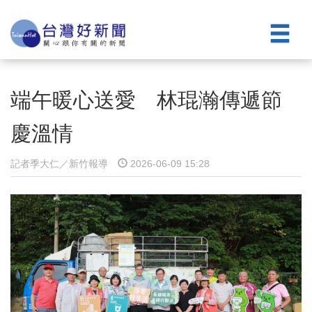
端午暖心送愛 林琨瀚傳遞節
慶溫情
記者季大仁／新竹報導
2026-06-09 15:28