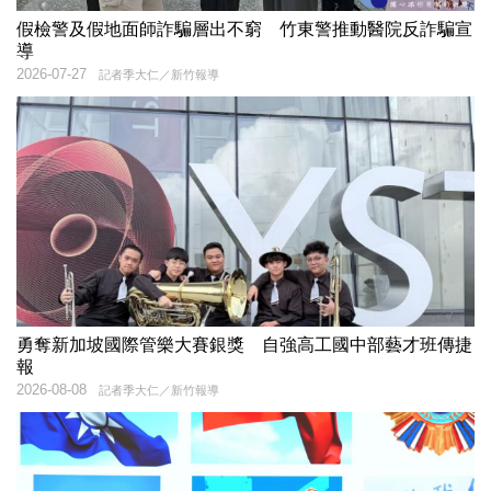
假檢警及假地面師詐騙層出不窮 竹東警推動醫院反詐騙宣
導
2026-07-27
記者季大仁／新竹報導
勇奪新加坡國際管樂大賽銀獎 自強高工國中部藝才班傳捷
報
2026-08-08
記者季大仁／新竹報導