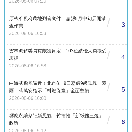
2026-08-06 07:20
原核准視為農地列管案件 嘉縣8月中旬展開清
/
3
查作業
2026-08-06 16:53
雲林調解委員貢獻獲肯定 103位績優人員接受
/
4
表揚
2026-08-06 16:58
白海豚颱風逼近！北市8、9日恐飆9級陣風、豪
/
5
雨 蔣萬安指示「料敵從寬」全面整備
2026-08-06 16:00
響應永續祭祀新風氣 竹市推「新紙錢三燒」
/
6
政策
2026-08-06 15:12