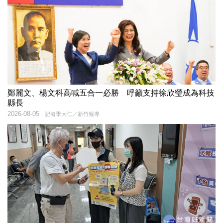
鄭麗文、楊文科高喊五合一必勝 呼籲支持徐欣瑩成為科技
縣長
2026-08-05
記者季大仁／新竹報導