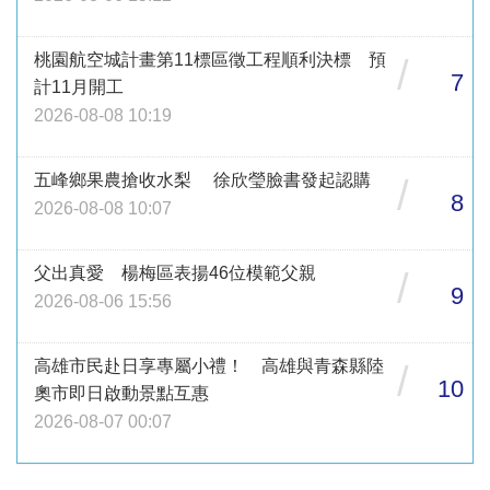
桃園航空城計畫第11標區徵工程順利決標 預
/
7
計11月開工
2026-08-08 10:19
五峰鄉果農搶收水梨 徐欣瑩臉書發起認購
/
8
2026-08-08 10:07
父出真愛 楊梅區表揚46位模範父親
/
9
2026-08-06 15:56
高雄市民赴日享專屬小禮！ 高雄與青森縣陸
/
10
奧市即日啟動景點互惠
2026-08-07 00:07