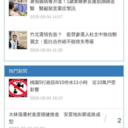
暑假腸病毒升溫！1歲童睡夢反覆肌抽躍送
醫 醫籲留意重症警訊
2026-08-04 14:57
竹北選情告急？ 藍營參選人杜文中致信鄭
麗文：藍白合作絕不能喪失尊嚴
2026-08-04 11:28
熱門新聞
桃園5行政區8/10停水11小時 近10萬戶受
影響
2026-08-06 18:15
大林蒲遷村進度穩健推進 安置地街廓道路成
/
2
型