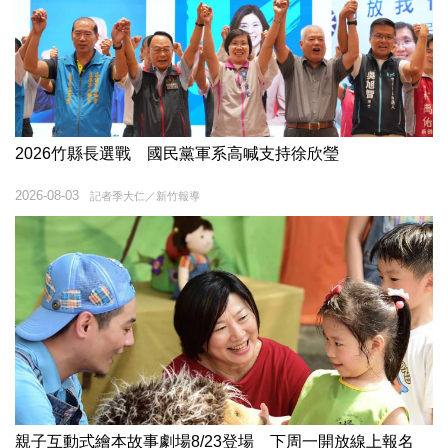
2026竹縣長選戰 國民黨軍系高喊支持徐欣瑩
2026-08-03
記者季大仁／新竹報導
親子互動式繪本故事劇場8/23登場 下周一開放線上報名