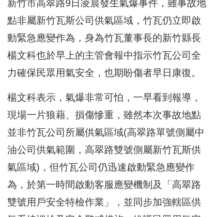
新竹市高翠路9日凌晨發生氣爆事件，雖事故地
點非屬新竹瓦斯公司供氣區域，竹瓦仍立即啟
動緊急應變作為，身為竹瓦董事長的新竹縣長
楊文科也於早上的主管會報中指示竹瓦公司全
力確保民眾用氣安全，也期盼傷者早日康復。
楊文科表示，氣爆非常可怕，一早看到報導，
現場一片狼藉、損傷慘重，雖然本次事故地點
並非竹瓦公司所屬供氣區域(高翠路單號側屬中
油公司供氣範圍，高翠路雙號側屬新竹瓦斯供
氣區域)，但竹瓦公司仍迅速啟動緊急應變作
為，於第一時間啟動客服應變機制及「高翠路
雙號用戶安全特檢作業」，並同步加強轄區供