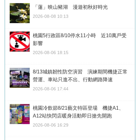
「蓮」映山豬湖 漫遊初秋好時光
2026-08-08 10:13
桃園5行政區8/10停水11小時 近10萬戶受
影響
2026-08-06 18:15
8/13城鎮韌性防空演習 演練期間機捷正常
營運、車站只進不出、行動網路降速
2026-08-06 17:44
桃園冷飲節8/21藝文特區登場 機捷A1、
A12站快閃店暖身活動即日搶先開跑
2026-08-06 16:29