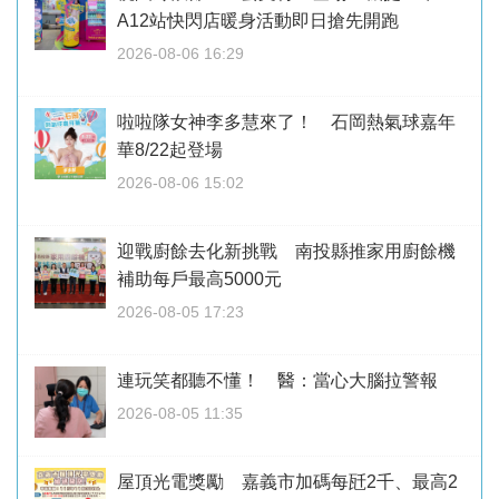
A12站快閃店暖身活動即日搶先開跑
2026-08-06 16:29
啦啦隊女神李多慧來了！ 石岡熱氣球嘉年
華8/22起登場
2026-08-06 15:02
迎戰廚餘去化新挑戰 南投縣推家用廚餘機
補助每戶最高5000元
2026-08-05 17:23
連玩笑都聽不懂！ 醫：當心大腦拉警報
2026-08-05 11:35
屋頂光電獎勵 嘉義市加碼每瓩2千、最高2