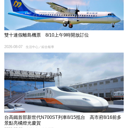
雙十連假離島機票 8/10上午9時開放訂位
2026-08-07
生活中心／綜合報導
台高鐵首部新世代N700ST列車8/15抵台 高市府8/16前多
景點亮橘燈光慶賀