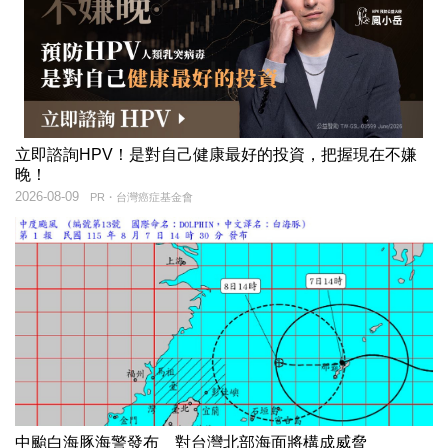
立即諮詢HPV！是對自己健康最好的投資，把握現在不嫌
晚！
2026-08-09
PR・台灣癌症基金會
中颱白海豚海警發布 對台灣北部海面將構成威脅