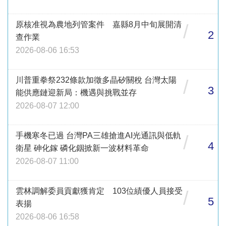
原核准視為農地列管案件 嘉縣8月中旬展開清
/
2
查作業
2026-08-06 16:53
川普重拳祭232條款加徵多晶矽關稅 台灣太陽
/
3
能供應鏈迎新局：機遇與挑戰並存
2026-08-07 12:00
手機寒冬已過 台灣PA三雄搶進AI光通訊與低軌
/
4
衛星 砷化鎵 磷化銦掀新一波材料革命
2026-08-07 11:00
雲林調解委員貢獻獲肯定 103位績優人員接受
/
5
表揚
2026-08-06 16:58