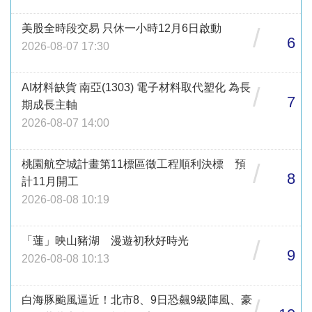
美股全時段交易 只休一小時12月6日啟動
/
6
2026-08-07 17:30
AI材料缺貨 南亞(1303) 電子材料取代塑化 為長
/
7
期成長主軸
2026-08-07 14:00
桃園航空城計畫第11標區徵工程順利決標 預
/
8
計11月開工
2026-08-08 10:19
「蓮」映山豬湖 漫遊初秋好時光
/
9
2026-08-08 10:13
白海豚颱風逼近！北市8、9日恐飆9級陣風、豪
/