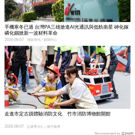
手機寒冬已過 台灣PA三雄搶進AI光通訊與低軌衛星 砷化鎵
磷化銦掀新一波材料革命
2026-08-07
理財周刊／新聞中心
走進市定古蹟體驗消防文化 竹市消防博物館開館
2026-08-07
記者季大仁／新竹報導
Recommended by