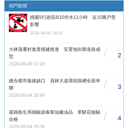
熱門新聞
桃園5行政區8/10停水11小時 近10萬戶受
影響
2026-08-06 18:15
大林蒲遷村進度穩健推進 安置地街廓道路成
/
2
型
2026-08-06 07:20
縫合都市最後缺口 員林大道環狀路網全面串
/
3
聯
2026-08-04 20:49
嘉縣衛生局抽驗源春製油廠油品 苯駢芘檢驗
/
4
合格
2026-08-04 20:36