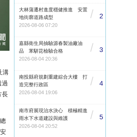
大林蒲遷村進度穩健推進 安置
/
2
地街廓道路成型
2026-08-06 07:20
嘉縣衛生局抽驗源春製油廠油
/
3
品 苯駢芘檢驗合格
2026-08-04 20:36
及溝
南投縣府規劃重建綜合大樓 打
/
4
透過
造完整行政區
2026-08-04 19:06
方長
南市府展現治水決心 積極精進
/
5
雨水下水道建設與維護
總
2026-08-04 20:52
更安