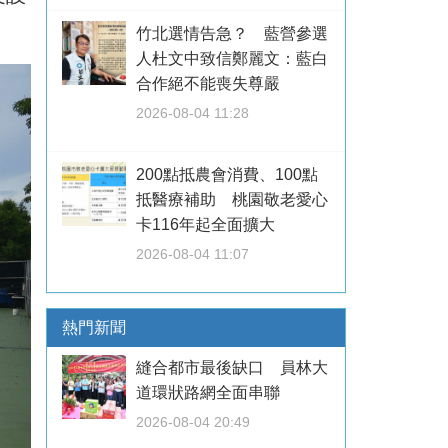
竹北選情告急？ 藍營參選
人杜文中致信鄭麗文：藍白
合作絕不能喪失尊嚴
2026-08-04 11:28
200點抵農會消費、100點
抵醫療補助 桃園敬老愛心
卡116年起全面擴大
2026-08-04 11:07
熱門新聞
縫合都市最後缺口 員林大
道環狀路網全面串聯
2026-08-04 20:49