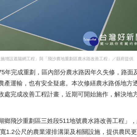
設施增設遮陽網工程」與「飛沙農地重劃區農水路改善工程」／縣府提供
75年完成重劃，區內部分農水路因年久失修，路面
農產運輸，也有安全疑慮。本次修繕農水路係地方
政處完成改善工程計畫，近期可開始施作，解決地
湖鄉飛沙重劃區三姓段511地號農水路改善工程」，
、寬1.2公尺的農業灌排溝渠及相關設施，提供農民