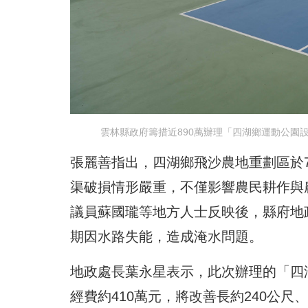
雲林縣政府籌措近890萬辦理「四湖鄉運動公園
張麗善指出，四湖鄉飛沙農地重劃區於
渠破損情形嚴重，不僅影響農民耕作與
議員蘇國瓏等地方人士反映後，縣府地
期因水路失能，造成淹水問題。
地政處長葉永星表示，此次辦理的「四
經費約410萬元，將改善長約240公尺