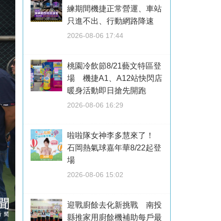
練期間機捷正常營運、車站
只進不出、行動網路降速
2026-08-06 17:44
桃園冷飲節8/21藝文特區登
場 機捷A1、A12站快閃店
暖身活動即日搶先開跑
2026-08-06 16:29
啦啦隊女神李多慧來了！
石岡熱氣球嘉年華8/22起登
場
2026-08-06 15:02
迎戰廚餘去化新挑戰 南投
縣推家用廚餘機補助每戶最