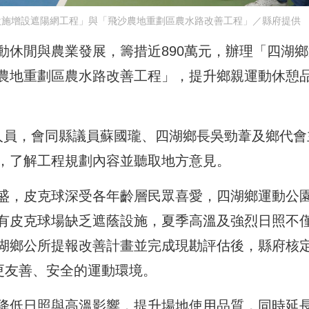
設施增設遮陽網工程」與「飛沙農地重劃區農水路改善工程」／縣府提供
動休閒與農業發展，籌措近890萬元，辦理「四湖鄉
農地重劃區農水路改善工程」，提升鄉親運動休憩
人員，會同縣議員蘇國瓏、四湖鄉長吳勁葦及鄉代會
，了解工程規劃內容並聽取地方意見。
盛，皮克球深受各年齡層民眾喜愛，四湖鄉運動公
有皮克球場缺乏遮蔭設施，夏季高溫及強烈日照不
湖鄉公所提報改善計畫並完成現勘評估後，縣府核
更友善、安全的運動環境。
降低日照與高溫影響，提升場地使用品質，同時延