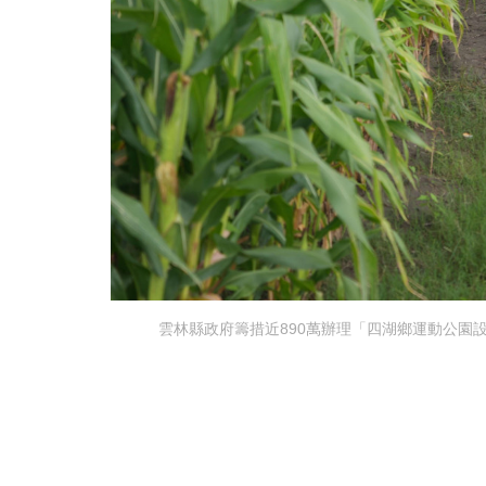
雲林縣政府籌措近890萬辦理「四湖鄉運動公園