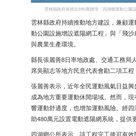
雲林縣政府籌措近890萬辦理「四湖鄉運動公園
雲林縣政府持續推動地方建設，兼顧運
動公園設施增設遮陽網工程」與「飛沙
與農業生產環境。
縣長張麗善8日率地政處、交通工務局
席吳顯志等地方民意代表會勘二項工程
張麗善表示，近年全民運動風氣日益興
成為地方重要運動休閒場域。然而，現
響運動舒適度，也增加運動風險。經四
助480萬元設置電動遮陽網系統，提供
四湖鄉公所表示，該工程完工後可有效