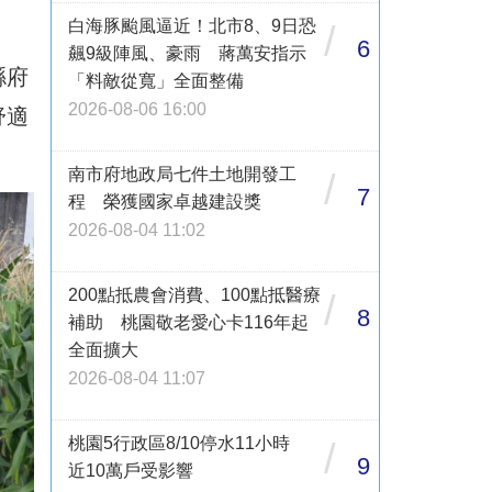
白海豚颱風逼近！北市8、9日恐
/
6
飆9級陣風、豪雨 蔣萬安指示
縣府
「料敵從寬」全面整備
2026-08-06 16:00
舒適
南市府地政局七件土地開發工
/
7
程 榮獲國家卓越建設獎
2026-08-04 11:02
200點抵農會消費、100點抵醫療
/
8
補助 桃園敬老愛心卡116年起
全面擴大
2026-08-04 11:07
桃園5行政區8/10停水11小時
/
9
近10萬戶受影響