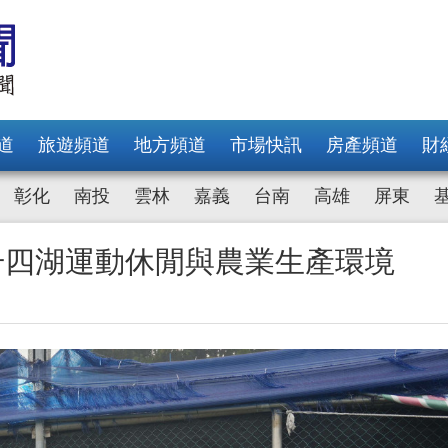
道
旅遊頻道
地方頻道
市場快訊
房產頻道
財
彰化
南投
雲林
嘉義
台南
高雄
屏東
升四湖運動休閒與農業生產環境