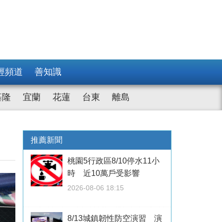
經頻道
善知識
基隆
宜蘭
花蓮
台東
離島
推薦新聞
桃園5行政區8/10停水11小
時 近10萬戶受影響
2026-08-06 18:15
8/13城鎮韌性防空演習 演