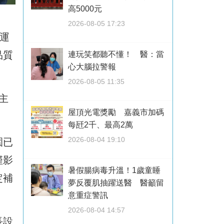
高5000元
2026-08-05 17:23
運
品質
連玩笑都聽不懂！ 醫：當
心大腦拉警報
2026-08-05 11:35
主
屋頂光電獎勵 嘉義市加碼
每瓩2千、最高2萬
2026-08-04 19:10
園已
僅影
暑假腸病毒升溫！1歲童睡
定補
夢反覆肌抽躍送醫 醫籲留
意重症警訊
2026-08-04 14:57
長設