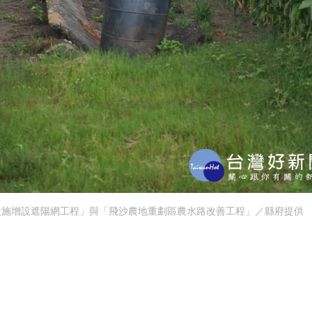
設施增設遮陽網工程」與「飛沙農地重劃區農水路改善工程」／縣府提供