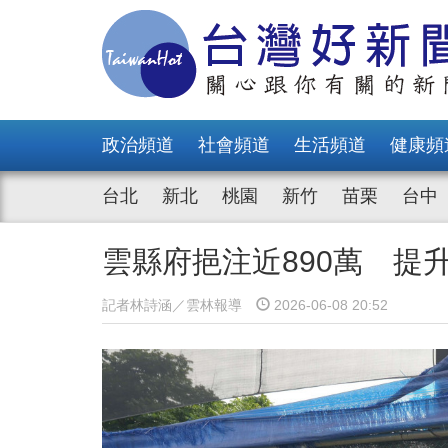
政治頻道
社會頻道
生活頻道
健康頻
台北
新北
桃園
新竹
苗栗
台中
雲縣府挹注近890萬 提
記者林詩涵／雲林報導
2026-06-08 20:52