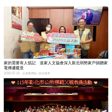
家的需要有人惦記 道家人文協會深入新北弱勢家戶捐贈家
電傳遞暖意
2026-07-25
記者楊博喻／綜合報導