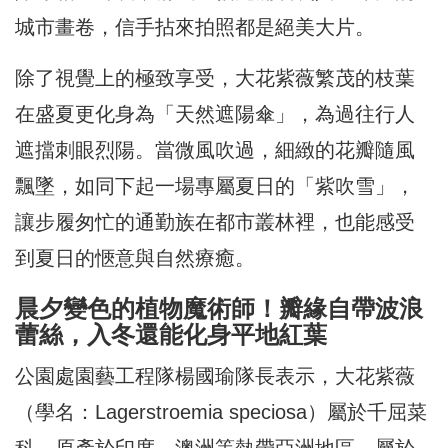
城市畫卷，信手拈來拍照都是絕美大片。
除了視覺上的極致享受，大花紫薇繁茂的枝葉
在盛夏更化身為「天然遮陽傘」，為過往行人
遮擋刺眼烈陽。當微風吹過，細緻的花瓣隨風
飄墜，如同下起一場專屬夏日的「紫吹雪」，
讓步履匆忙的通勤族在都市叢林裡，也能感受
到夏日的愜意與自然療癒。
晨夕變色的植物魔術師！瓣緣自帶波浪
蕾絲，入冬還能化身平地紅葉
公園處園藝工程隊楊國瑜隊長表示，大花紫薇
（學名：
Lagerstroemia speciosa
）屬於千屈菜
科，原產於印度、澳洲等熱帶亞洲地區，屬於