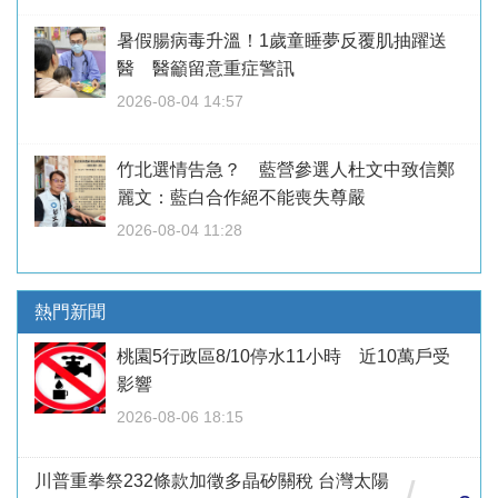
暑假腸病毒升溫！1歲童睡夢反覆肌抽躍送
醫 醫籲留意重症警訊
2026-08-04 14:57
竹北選情告急？ 藍營參選人杜文中致信鄭
麗文：藍白合作絕不能喪失尊嚴
2026-08-04 11:28
熱門新聞
桃園5行政區8/10停水11小時 近10萬戶受
影響
2026-08-06 18:15
川普重拳祭232條款加徵多晶矽關稅 台灣太陽
/