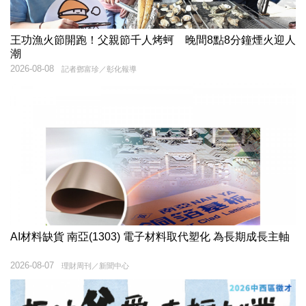
王功漁火節開跑！父親節千人烤蚵 晚間8點8分鐘煙火迎人
潮
2026-08-08
記者鄧富珍／彰化報導
AI材料缺貨 南亞(1303) 電子材料取代塑化 為長期成長主軸
2026-08-07
理財周刊／新聞中心