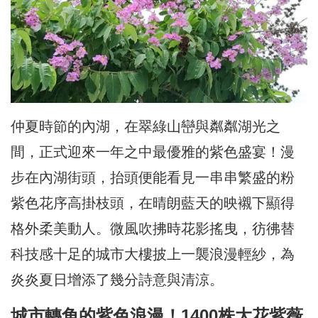
仲夏時節的內湖，在翠綠山巒與粼粼湖光之
間，正式迎來一年之中最優雅的紫色盛宴！漫
步在內湖街頭，抬頭便能看見一串串繁盛的粉
紫色花序高掛枝頭，在晴朗藍天的映襯下顯得
格外柔美動人。微風吹拂時花影搖曳，彷彿替
科技感十足的城市大樓披上一襲浪漫輕紗，為
炎炎夏日增添了幾分詩意與清涼。
城市轉角的紫色浪漫！1400株大花紫薇