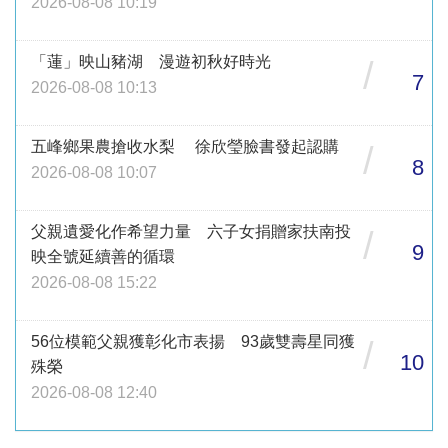
2026-08-08 10:19
「蓮」映山豬湖 漫遊初秋好時光
/
7
2026-08-08 10:13
五峰鄉果農搶收水梨 徐欣瑩臉書發起認購
/
8
2026-08-08 10:07
父親遺愛化作希望力量 六子女捐贈家扶南投
/
9
映全號延續善的循環
2026-08-08 15:22
56位模範父親獲彰化市表揚 93歲雙壽星同獲
/
10
殊榮
2026-08-08 12:40