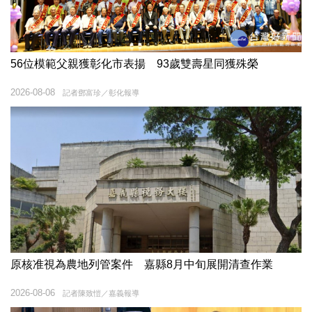
56位模範父親獲彰化市表揚 93歲雙壽星同獲殊榮
2026-08-08
記者鄧富珍／彰化報導
原核准視為農地列管案件 嘉縣8月中旬展開清查作業
2026-08-06
記者陳致愷／嘉義報導