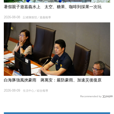
暑假親子遊嘉義水上 太空、糖果、咖啡到採果一次玩
2026-08-08
記者陳致愷／嘉義報導
白海豚強風挾豪雨 蔣萬安：嚴防豪雨、加速災後復原
2026-08-09
生活中心／綜合報導
Recommended by