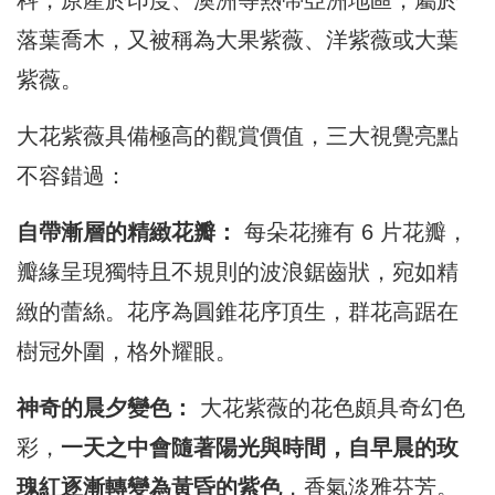
落葉喬木，又被稱為大果紫薇、洋紫薇或大葉
紫薇。
大花紫薇具備極高的觀賞價值，三大視覺亮點
不容錯過：
自帶漸層的精緻花瓣：
每朵花擁有 6 片花瓣，
瓣緣呈現獨特且不規則的波浪鋸齒狀，宛如精
緻的蕾絲。花序為圓錐花序頂生，群花高踞在
樹冠外圍，格外耀眼。
神奇的晨夕變色：
大花紫薇的花色頗具奇幻色
彩，
一天之中會隨著陽光與時間，自早晨的玫
瑰紅逐漸轉變為黃昏的紫色
，香氣淡雅芬芳。