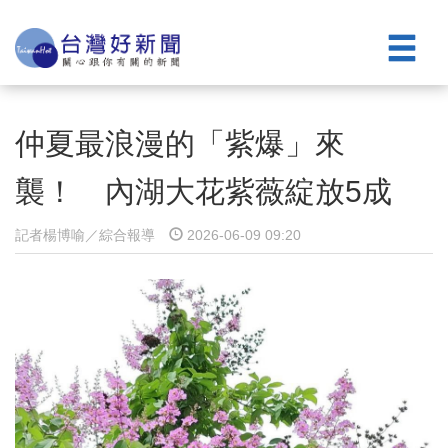
仲夏最浪漫的「紫爆」來
襲！ 內湖大花紫薇綻放5成
記者楊博喻／綜合報導
2026-06-09 09:20