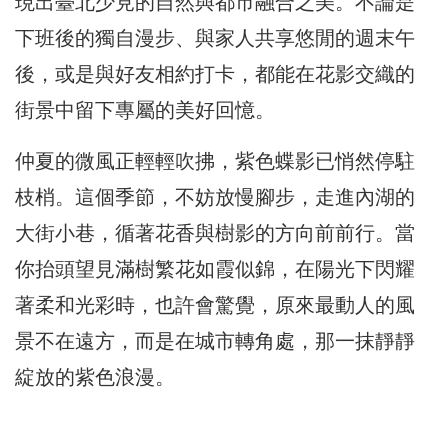
現出臺北少見的自然與都市融合之美。不論是
下班後的獨自漫步、與家人共享悠閒的週末午
後，或是與好友相約打卡，都能在花影交織的
街景中留下專屬的美好回憶。
仲夏的微風正輕輕吹拂，紫色蝶影已悄然停駐
枝梢。這個季節，不妨放慢腳步，走進內湖的
大街小巷，循著花香與樹影的方向前前行。當
你抬頭望見滿樹繁花如霞似錦，在陽光下閃耀
著柔和光彩時，也許會驚覺，原來最動人的風
景不在遠方，而是在城市轉角處，那一抹靜靜
綻放的紫色浪漫。