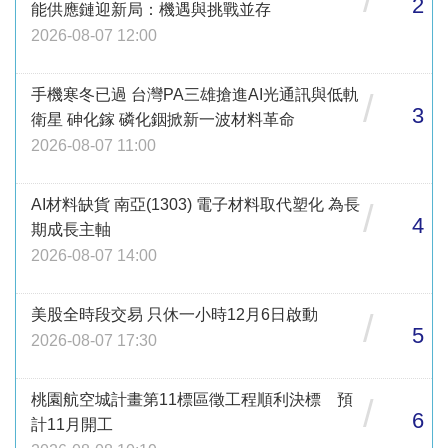
2
能供應鏈迎新局：機遇與挑戰並存
2026-08-07 12:00
手機寒冬已過 台灣PA三雄搶進AI光通訊與低軌
/
3
衛星 砷化鎵 磷化銦掀新一波材料革命
2026-08-07 11:00
AI材料缺貨 南亞(1303) 電子材料取代塑化 為長
/
4
期成長主軸
2026-08-07 14:00
美股全時段交易 只休一小時12月6日啟動
/
5
2026-08-07 17:30
桃園航空城計畫第11標區徵工程順利決標 預
/
6
計11月開工