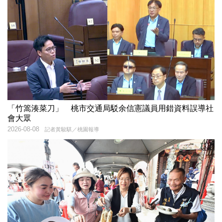
「竹篙湊菜刀」 桃市交通局駁余信憲議員用錯資料誤導社
會大眾
2026-08-08
記者黃駿騏／桃園報導