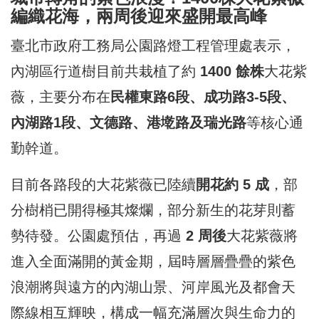
編織花海，兩周後迎來盛開最高峰
臺北市政府工務局公園路燈工程管理處表示，
內湖區行道樹目前共栽植了約
1400 餘株
大花紫
薇，主要分布在
民權東路6段、成功路3-5段、
內湖路1段、文德路、港墘路及瑞光路
等核心通
勤幹道。
目前各路段的大花紫薇已陸續
開花約 5 成
，部
分樹梢已開得極其燦爛，部分新生的花芽則蓄
勢待發。公園處預估，再過
2 周後
大花紫薇將
進入全面滿開的黃金期，屆時層層疊疊的紫色
浪潮將與遠方的內湖山景、河岸風光及都會天
際線相互輝映，構成一幅充滿層次與生命力的