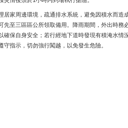
獲災情後須於1小時內到場執行搶險。
理居家周邊環境，疏通排水系統，避免因積水而造
可先至三區區公所領取備用。降雨期間，外出時務
以確保自身安全；若行經地下道時發現有積淹水情
遵守指示，切勿強行闖越，以免發生危險。