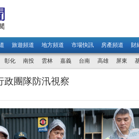
道
旅遊頻道
地方頻道
市場快訊
房產頻道
財
彰化
南投
雲林
嘉義
台南
高雄
屏東
行政團隊防汛視察