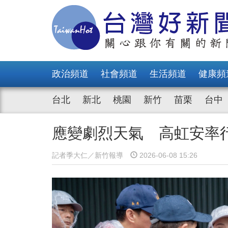
政治頻道
社會頻道
生活頻道
健康頻
台北
新北
桃園
新竹
苗栗
台中
應變劇烈天氣 高虹安率
記者季大仁／新竹報導
2026-06-08 15:26