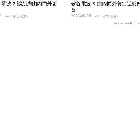
電波 X 讓肌膚由內而外更
矽谷電波 X 由內而外養出逆齡
質
8
2026-08-08
PR・矽谷電波X
PR・矽谷電波X
Recommended by