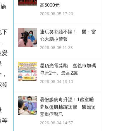
高5000元
設施
2026-08-05 17:23
地下
連玩笑都聽不懂！ 醫：當
心大腦拉警報
，
2026-08-05 11:35
位變
保
屋頂光電獎勵 嘉義市加碼
每瓩2千、最高2萬
分，
2026-08-04 19:10
能發
暑假腸病毒升溫！1歲童睡
夢反覆肌抽躍送醫 醫籲留
最
意重症警訊
處等
2026-08-04 14:57