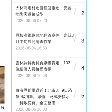
大林蒲遷村進度穩健推進 安置
/
2
地街廓道路成型
2026-08-06 07:20
原核准視為農地列管案件 嘉縣8
/
3
月中旬展開清查作業
2026-08-06 16:53
雲林調解委員貢獻獲肯定 103
/
4
位績優人員接受表揚
2026-08-06 16:58
白海豚颱風逼近！北市8、9日恐
/
5
飆9級陣風、豪雨 蔣萬安指示
「料敵從寬」全面整備
不只
2026-08-06 16:00