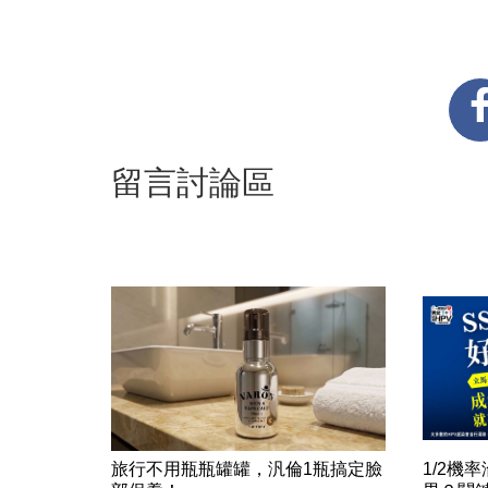
留言討論區
旅行不用瓶瓶罐罐，汎倫1瓶搞定臉
1/2機