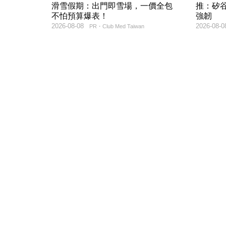
滑雪假期：出門即雪場，一價全包
推：矽谷
不怕預算爆表！
強韌
2026-08-08
2026-08-0
PR・Club Med Taiwan