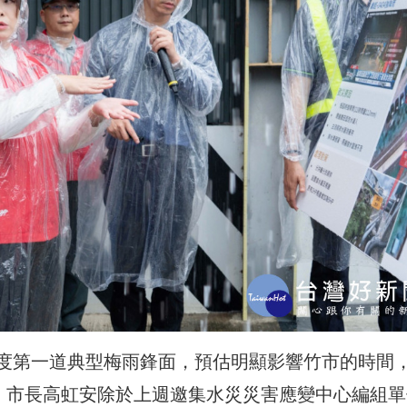
度第一道典型梅雨鋒面，預估明顯影響竹市的時間
雨。市長高虹安除於上週邀集水災災害應變中心編組單