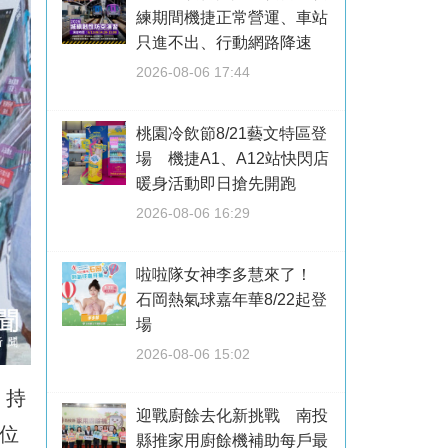
練期間機捷正常營運、車站
只進不出、行動網路降速
2026-08-06 17:44
桃園冷飲節8/21藝文特區登
場 機捷A1、A12站快閃店
暖身活動即日搶先開跑
2026-08-06 16:29
啦啦隊女神李多慧來了！
石岡熱氣球嘉年華8/22起登
場
2026-08-06 15:02
，持
迎戰廚餘去化新挑戰 南投
位
縣推家用廚餘機補助每戶最