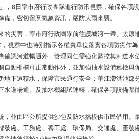
議」，8日率市府行政團隊進行防汛視察，確保各項
準備，密切留意氣象資訊，嚴防大雨來襲。
來的災害，率市府行政團隊前往護城河一帶、太原
作，視察中也特別指示各權責單位落實各項防災作為
應確認河道暢通外，管理同仁需強化監控其河道水
側自動柵欄可正常動作外，並加強抽水設備巡檢與
免地下道積水，保障市民通行安全；華江滯洪池部
下水道暢通、及抽水機組試運轉，確保各項設備都
統，並由區公所提供沙包及防水擋板供市民借用。
都發處、工務處、養工處、環保局、交通處、產發