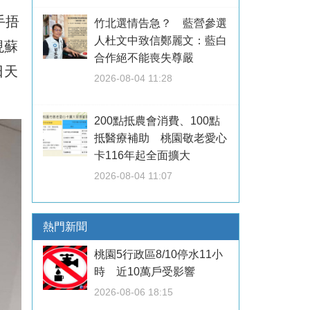
手捂
竹北選情告急？ 藍營參選
人杜文中致信鄭麗文：藍白
現蘇
合作絕不能喪失尊嚴
日天
2026-08-04 11:28
200點抵農會消費、100點
抵醫療補助 桃園敬老愛心
卡116年起全面擴大
2026-08-04 11:07
熱門新聞
桃園5行政區8/10停水11小
時 近10萬戶受影響
2026-08-06 18:15