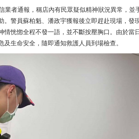
電信業者通報，稱店內有民眾疑似精神狀況異常，並
助。警員蘇柏魁、潘政宇獲報後立即趕赴現場，發
神情恍惚全程不發一語，並不斷按壓胸口。由於當
危及生命安全，隨即通知救護人員到場檢查。