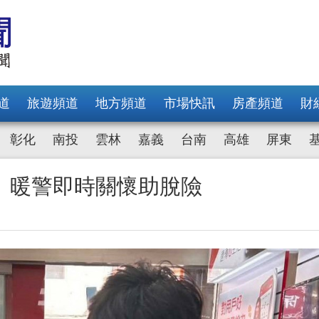
道
旅遊頻道
地方頻道
市場快訊
房產頻道
財
彰化
南投
雲林
嘉義
台南
高雄
屏東
 暖警即時關懷助脫險