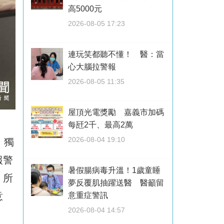
高5000元
2026-08-05 17:23
連玩笑都聽不懂！ 醫：當
心大腦拉警報
2026-08-05 11:35
屋頂光電獎勵 嘉義市加碼
每瓩2千、最高2萬
2026-08-04 19:10
，獨
報警
暑假腸病毒升溫！1歲童睡
，所
夢反覆肌抽躍送醫 醫籲留
意
意重症警訊
2026-08-04 14:57