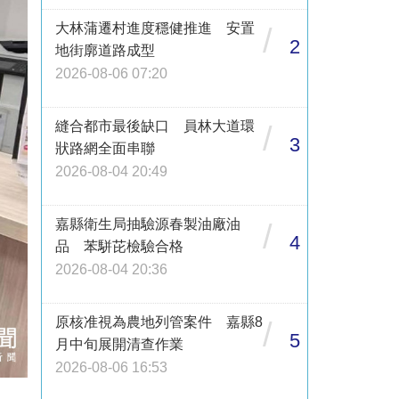
大林蒲遷村進度穩健推進 安置
/
2
地街廓道路成型
2026-08-06 07:20
縫合都市最後缺口 員林大道環
/
3
狀路網全面串聯
2026-08-04 20:49
嘉縣衛生局抽驗源春製油廠油
/
4
品 苯駢芘檢驗合格
2026-08-04 20:36
原核准視為農地列管案件 嘉縣8
/
5
月中旬展開清查作業
2026-08-06 16:53