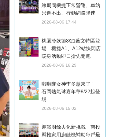
練期間機捷正常營運、車站
只進不出、行動網路降速
2026-08-06 17:44
桃園冷飲節8/21藝文特區登
場 機捷A1、A12站快閃店
暖身活動即日搶先開跑
2026-08-06 16:29
啦啦隊女神李多慧來了！
石岡熱氣球嘉年華8/22起登
場
2026-08-06 15:02
迎戰廚餘去化新挑戰 南投
縣推家用廚餘機補助每戶最