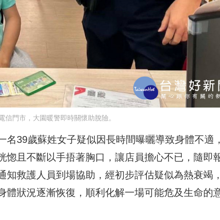
電信門市，大園暖警即時關懷助脫險。
一名39歲蘇姓女子疑似因長時間曝曬導致身體不適
恍惚且不斷以手捂著胸口，讓店員擔心不已，隨即
通知救護人員到場協助，經初步評估疑似為熱衰竭
身體狀況逐漸恢復，順利化解一場可能危及生命的