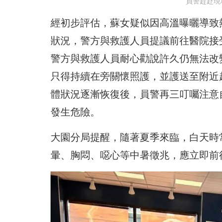
員警趕赴現
經初步評估，蘇女疑似因高溫曝曬導致
狀況，警方與救護人員提議前往醫院接
警方與救護人員耐心勸說許久仍無法改
只得持續在旁關懷照護，並護送至附近
體狀況逐漸恢復後，員警再三叮囑注意
發生危險。
大園分局提醒，隨著夏季來臨，白天時
暈、胸悶、噁心等中暑徵兆，應立即前