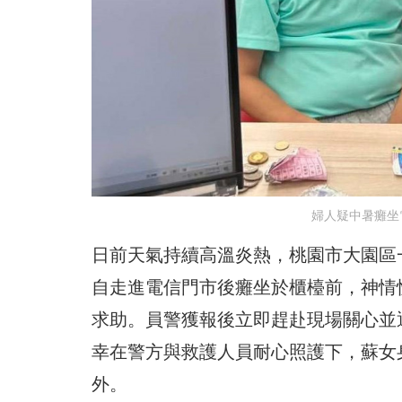
婦人疑中暑癱坐
日前天氣持續高溫炎熱，桃園市大園區
自走進電信門市後癱坐於櫃檯前，神情
求助。員警獲報後立即趕赴現場關心並
幸在警方與救護人員耐心照護下，蘇女
外。