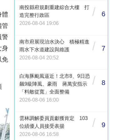
南投縣府規劃重建綜合大樓 打
/
6
身體
造完整行政區
2026-08-04 19:06
儘管
員警
南市府展現治水決心 積極精進
/
7
女身
雨水下水道建設與維護
2026-08-04 20:52
以免
白海豚颱風逼近！北市8、9日恐
/
8
飆9級陣風、豪雨 蔣萬安指示
頭
「料敵從寬」全面整備
。
2026-08-06 16:00
雲林調解委員貢獻獲肯定 103
/
9
位績優人員接受表揚
2026-08-06 16:58