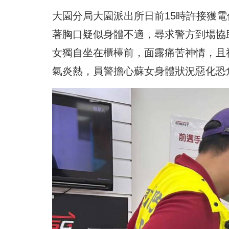
大園分局大園派出所日前15時許接獲
著胸口疑似身體不適，尋求警方到場協
女獨自坐在櫃檯前，面露痛苦神情，且
氣炎熱，員警擔心蘇女身體狀況惡化恐