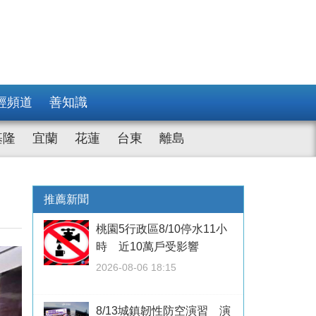
經頻道
善知識
基隆
宜蘭
花蓮
台東
離島
推薦新聞
桃園5行政區8/10停水11小
時 近10萬戶受影響
2026-08-06 18:15
8/13城鎮韌性防空演習 演