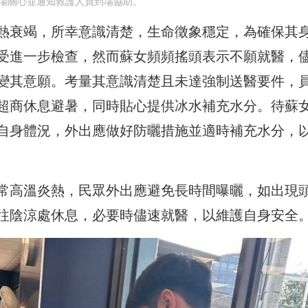
場關心並通知救護人員到場協助。
熱衰竭，所幸意識清楚，生命徵象穩定，為確保其
受進一步檢查，然而蘇女頻頻搖頭表示不願就醫，
變其意願。考量其意識清楚且未達強制送醫要件，
超商休息避暑，同時貼心提供冰水補充水分。待蘇
自身體況，外出應做好防曬措施並適時補充水分，
常高溫炎熱，民眾外出應避免長時間曝曬，如出現
往陰涼處休息，必要時儘速就醫，以維護自身安全