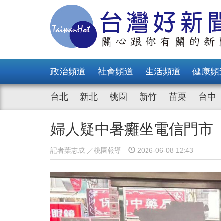
政治頻道
社會頻道
生活頻道
健康頻
台北
新北
桃園
新竹
苗栗
台中
婦人疑中暑癱坐電信門市
記者葉志成 ／桃園報導
2026-06-08 12:43