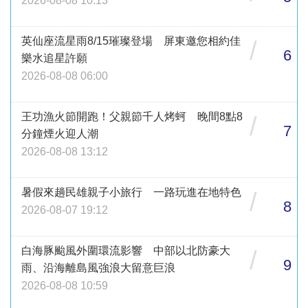
2026-08-08 10:13
英仙座流星雨8/15璀璨登場 屏東邀您相約佳
/
6
樂水追星許願
2026-08-08 06:00
王功漁火節開跑！父親節千人烤蚵 晚間8點8
/
7
分鐘煙火迎人潮
2026-08-08 13:12
暑假來趟民雄親子小旅行 一路玩進在地特色
/
8
2026-08-07 19:12
白海豚颱風外圍環流影響 中部以北防豪大
/
9
雨、沿海離島風強浪大留意巨浪
2026-08-08 10:59