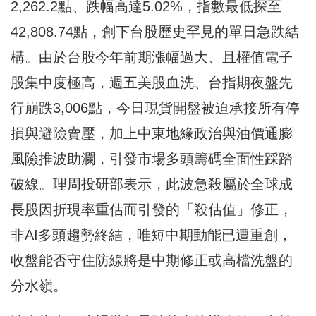
2,262.2點、跌幅高達5.02%，指數最低探至
42,808.74點，創下台股歷史罕見的單日急跌結
構。由於台股今年前期漲幅過大、且權值電子
股集中度極高，週五美股血洗、台指期夜盤先
行崩跌3,006點，今日現貨開盤被迫承接所有停
損與避險賣壓，加上中東地緣政治與油價通膨
風險推波助瀾，引發市場多頭籌碼全面性踩踏
破線。理周投研部表示，此波急殺屬於全球成
長股因折現率重估而引發的「殺估值」修正，
非AI多頭趨勢終結，唯短中期動能已遭重創，
收盤能否守住防線將是中期修正或高檔洗盤的
分水嶺。