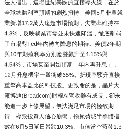
法人指出，這場世紀暴跌的直接導火線，在於
全球總體利率預期的劇烈扭轉。美國5月非農就
業新增17.2萬人遠超市場預期，失業率維持在
4.3%，反映就業市場並未快速降溫，徹底削弱
了市場對Fed年內轉向降息的期待。美債2年期
與10年期殖利率分別應聲飆升至4.15%與
4.54%，市場甚至開始預期「年內再升息」，
12月升息機率一舉衝破65%。折現率驟升直接
重擊高本益比的科技股。更致命的是，晶片大
廠博通(Broadcom)財報AI營收雖有成長，卻未
能進一步上修展望，無法滿足市場的極致期
待，導致投資人信心崩盤，拖累費城半導體指
數在6月5日單日暴跌10.3%、市值當空蒸發1.3