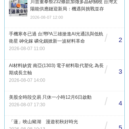
川普重拳祭232條款加徵多晶矽關稅 台灣太
陽能供應鏈迎新局：機遇與挑戰並存
2026-08-07 12:00
手機寒冬已過 台灣PA三雄搶進AI光通訊與低軌
/
2
衛星 砷化鎵 磷化銦掀新一波材料革命
2026-08-07 11:00
AI材料缺貨 南亞(1303) 電子材料取代塑化 為長
/
3
期成長主軸
2026-08-07 14:00
美股全時段交易 只休一小時12月6日啟動
/
4
2026-08-07 17:30
「蓮」映山豬湖 漫遊初秋好時光
/
5