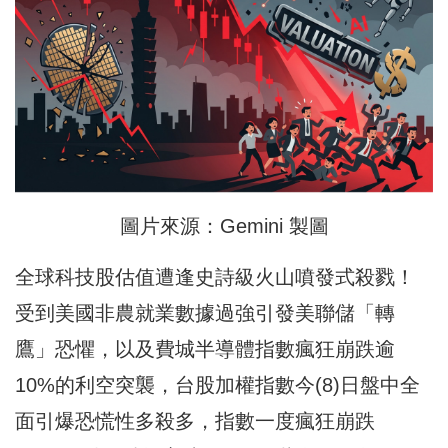
圖片來源：Gemini 製圖
全球科技股估值遭逢史詩級火山噴發式殺戮！
受到美國非農就業數據過強引發美聯儲「轉
鷹」恐懼，以及費城半導體指數瘋狂崩跌逾
10%的利空突襲，台股加權指數今(8)日盤中全
面引爆恐慌性多殺多，指數一度瘋狂崩跌