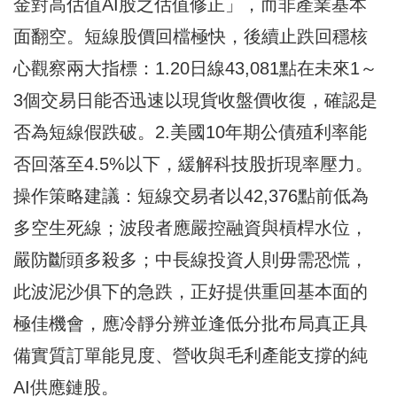
金對高估值AI股之估值修正」，而非產業基本
面翻空。短線股價回檔極快，後續止跌回穩核
心觀察兩大指標：1.20日線43,081點在未來1～
3個交易日能否迅速以現貨收盤價收復，確認是
否為短線假跌破。2.美國10年期公債殖利率能
否回落至4.5%以下，緩解科技股折現率壓力。
操作策略建議：短線交易者以42,376點前低為
多空生死線；波段者應嚴控融資與槓桿水位，
嚴防斷頭多殺多；中長線投資人則毋需恐慌，
此波泥沙俱下的急跌，正好提供重回基本面的
極佳機會，應冷靜分辨並逢低分批布局真正具
備實質訂單能見度、營收與毛利產能支撐的純
AI供應鏈股。