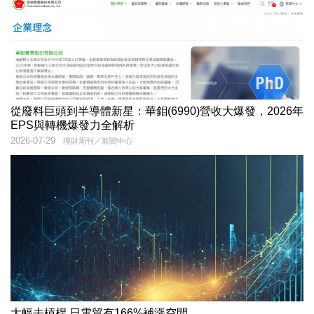
從廢料巨頭到半導體新星：華鉬(6990)營收大爆發，2026年
EPS與轉機爆發力全解析
2026-07-29
理財周刊／新聞中心
大幅去槓桿 日電貿有166%補漲空間