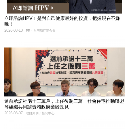
立即諮詢HPV！是對自己健康最好的投資，把握現在不嫌
晚！
2026-08-10
PR・台灣癌症基金會
選前承諾社宅十三萬戶，上任後剩三萬，社會住宅推動聯盟
等組織共同譴責賴政府棄毀政見
2026-08-07
理財周刊／新聞中心