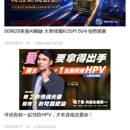
009829掌握AI關鍵 大華韓國KOSPI 50今強勢開募
2026-08-07
PR・大華銀全能行銷方案
伴侶和妳一起預防HPV，才有資格說愛妳！
2026-08-07
PR・台灣癌症基金會