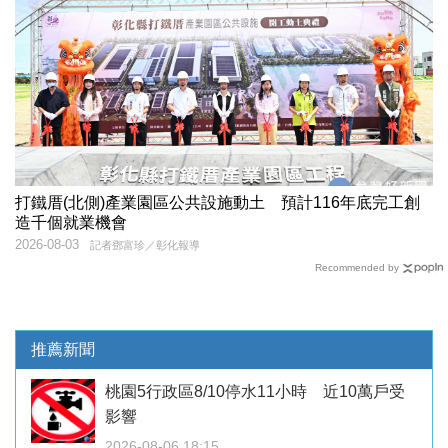
打鐵厝(北側)產業園區公共設施動土 預計116年底完工創
造千個就業機會
2026-08-03
記者鄧富珍／彰化報導
Recommended by
推薦新聞
桃園5行政區8/10停水11小時 近10萬戶受
影響
2026-08-06 18:15