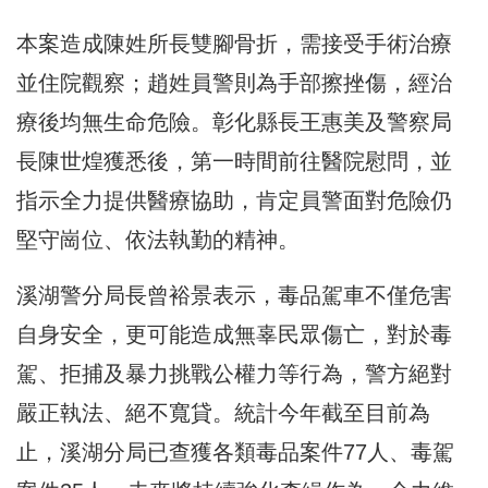
本案造成陳姓所長雙腳骨折，需接受手術治療
並住院觀察；趙姓員警則為手部擦挫傷，經治
療後均無生命危險。彰化縣長王惠美及警察局
長陳世煌獲悉後，第一時間前往醫院慰問，並
指示全力提供醫療協助，肯定員警面對危險仍
堅守崗位、依法執勤的精神。
溪湖警分局長曾裕景表示，毒品駕車不僅危害
自身安全，更可能造成無辜民眾傷亡，對於毒
駕、拒捕及暴力挑戰公權力等行為，警方絕對
嚴正執法、絕不寬貸。統計今年截至目前為
止，溪湖分局已查獲各類毒品案件77人、毒駕