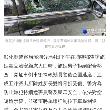
毒駕拒捕衝撞所長致雙腳骨折，溪湖警鳴槍破窗強勢逮捕。圖／彰
化縣警局提供
彰化縣警察局溪湖分局4日下午在埔鹽鄉查訪施
姓毒品治安顧慮人口時，施姓男子拒絕配合盤
查，竟駕車倒車衝撞執勤員警後企圖逃逸，造
成五汴派出所陳姓所長雙腳骨折受傷。警方為
防止嫌犯持續危害員警及民眾安全，依法對空
鳴槍示警，並破窗將施嫌強制拉下車壓制逮
捕，全案依妨害公務及公共危險等罪嫌移送偵