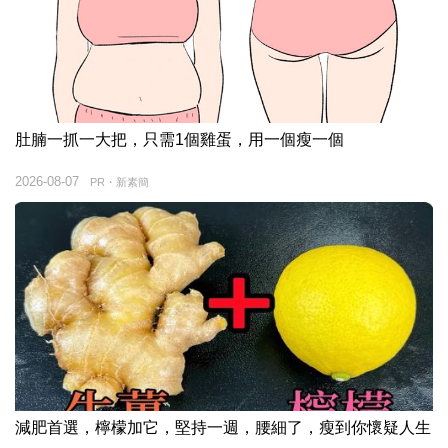
肚腩一抓一大把，只需1個雞蛋，用一個瘦一個
2026-08-07
PR・新素簡
減肥首選，檸檬加它，堅持一週，腰細了，瘦到你懷疑人生