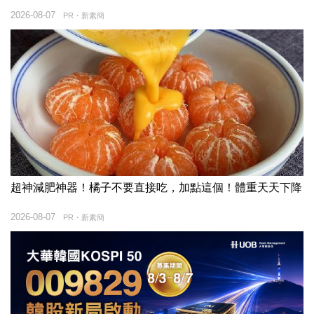
2026-08-07
PR・新素簡
超神減肥神器！橘子不要直接吃，加點這個！體重天天下降
2026-08-07
PR・新素簡