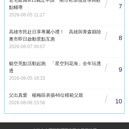
老宅延壽9/11截止申請 南市府加強宣導與駐
/
7
點輔導
2026-08-05 11:27
高雄市民赴日享專屬小禮！ 高雄與青森縣陸
/
8
奧市即日啟動景點互惠
2026-08-07 00:07
貓空亮點活動起跑 「星空到花海」全年玩透
/
9
透
2026-08-05 18:33
父出真愛 楊梅區表揚46位模範父親
/
10
2026-08-06 15:56