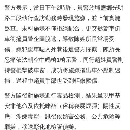
警方表示，當日下午2時許，員警於埔鹽鄉光明
路二段執行查訪勤務時發現施嫌，並上前實施
盤查。未料施嫌不僅拒絕配合，更突然駕車倒
車衝撞員警企圖脫逃，導致陳姓所長當場受
傷。嫌犯駕車駛入死巷後遭警方攔截，陳所長
忍痛依法朝空中鳴槍1槍示警，同行趙姓員警則
持警棍擊破車窗，成功將施嫌拖出車外壓制逮
捕，過程中趙員手部也受到輕微擦傷。
警方隨後對施嫌進行毒品檢測，結果呈現甲基
安非他命及依托咪酯（俗稱喪屍煙彈）陽性反
應，涉嫌毒駕。訊後依妨害公務、公共危險等
罪嫌，移送彰化地檢署偵辦。