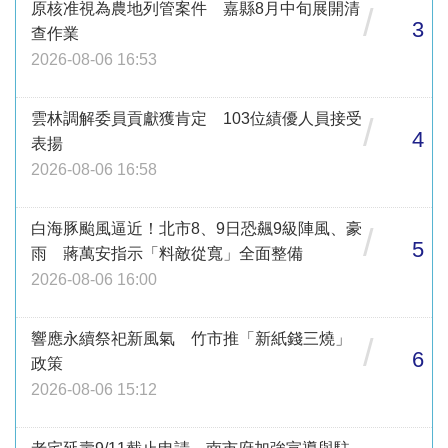
原核准視為農地列管案件 嘉縣8月中旬展開清
/
3
查作業
2026-08-06 16:53
雲林調解委員貢獻獲肯定 103位績優人員接受
/
4
表揚
2026-08-06 16:58
白海豚颱風逼近！北市8、9日恐飆9級陣風、豪
/
5
雨 蔣萬安指示「料敵從寬」全面整備
2026-08-06 16:00
響應永續祭祀新風氣 竹市推「新紙錢三燒」
/
6
政策
2026-08-06 15:12