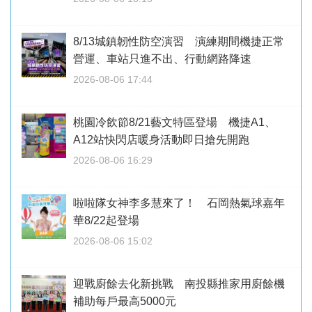
8/13城鎮韌性防空演習 演練期間機捷正常
營運、車站只進不出、行動網路降速
2026-08-06 17:44
桃園冷飲節8/21藝文特區登場 機捷A1、
A12站快閃店暖身活動即日搶先開跑
2026-08-06 16:29
啦啦隊女神李多慧來了！ 石岡熱氣球嘉年
華8/22起登場
2026-08-06 15:02
迎戰廚餘去化新挑戰 南投縣推家用廚餘機
補助每戶最高5000元