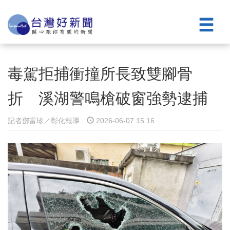
毒駕拒捕衝撞所長致雙腳骨
折 溪湖警鳴槍破窗強勢逮捕
記者鄧富珍／彰化報導
2026-06-07 15:16