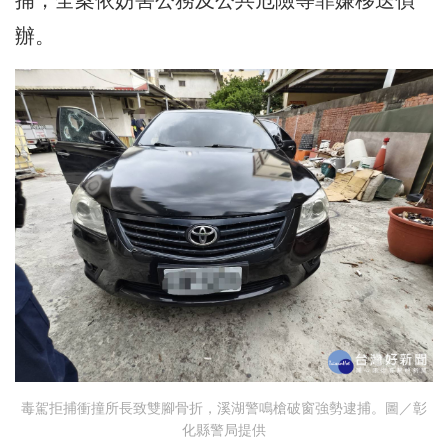
辦。
毒駕拒捕衝撞所長致雙腳骨折，溪湖警鳴槍破窗強勢逮捕。圖／彰
化縣警局提供