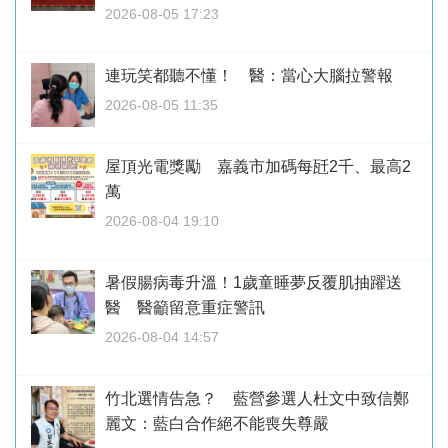
2026-08-05 17:23
連玩笑都聽不懂！ 醫：當心大腦拉警報
2026-08-05 11:35
屋頂光電獎勵 嘉義市加碼每瓩2千、最高2
萬
2026-08-04 19:10
暑假腸病毒升溫！1歲童睡夢反覆肌抽躍送
醫 醫籲留意重症警訊
2026-08-04 14:57
竹北選情告急？ 藍營參選人杜文中致信鄭
麗文：藍白合作絕不能喪失尊嚴