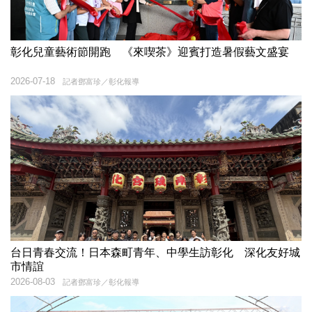
彰化兒童藝術節開跑 《來喫茶》迎賓打造暑假藝文盛宴
2026-07-18
記者鄧富珍／彰化報導
台日青春交流！日本森町青年、中學生訪彰化 深化友好城
市情誼
2026-08-03
記者鄧富珍／彰化報導