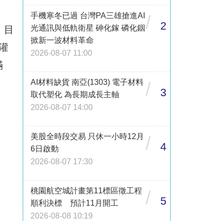
手機寒冬已過 台灣PA三雄搶進AI
/
2
光通訊與低軌衛星 砷化鎵 磷化銦
，目
掀新一波材料革命
灌
2026-08-07 11:00
滿
AI材料缺貨 南亞(1303) 電子材料
/
3
取代塑化 為長期成長主軸
2026-08-07 14:00
美股全時段交易 只休一小時12月
/
4
6日啟動
2026-08-07 17:30
桃園航空城計畫第11標區徵工程
/
5
順利決標 預計11月開工
2026-08-08 10:19