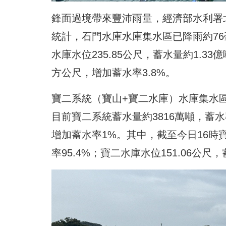
鋒面過境帶來豐沛雨量，經濟部水利署北區
統計，石門水庫水庫集水區已降雨約76
水庫水位235.85公尺，蓄水量約1.3
方公尺，增加蓄水率3.8%。
寶二系統（寶山+寶二水庫）水庫集水區
目前寶二系統蓄水量約3816萬噸，蓄水
增加蓄水率1%。其中，截至今日16時寶
率95.4%；寶二水庫水位151.06公尺