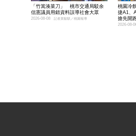
「竹篙湊菜刀」 桃市交通局駁余
桃園冷飲
信憲議員用錯資料誤導社會大眾
捷A1、
搶先開
2026-08-08
記者黃駿騏／桃園報導
2026-08-0