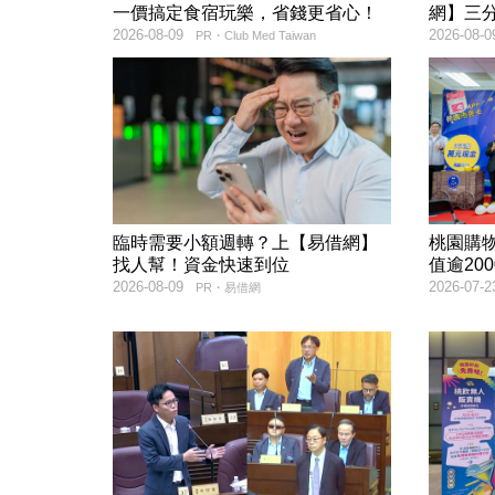
一價搞定食宿玩樂，省錢更省心！
網】三
2026-08-09
2026-08-0
PR・Club Med Taiwan
臨時需要小額週轉？上【易借網】
桃園購
找人幫！資金快速到位
值逾20
2026-08-09
2026-07-2
PR・易借網