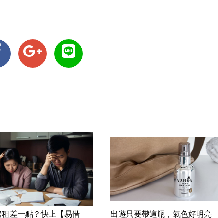
房租差一點？快上【易借
出遊只要帶這瓶，氣色好明亮