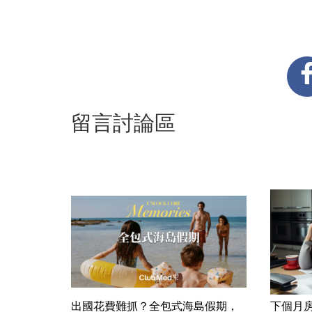
留言討論區
出國花費難抓？全包式海島假期，
下個月