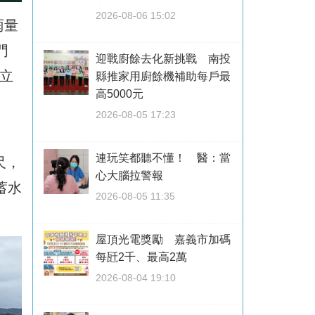
2026-08-06 15:02
雨量
門
迎戰廚餘去化新挑戰 南投
萬立
縣推家用廚餘機補助每戶最
高5000元
2026-08-05 17:23
。
連玩笑都聽不懂！ 醫：當
尺，
心大腦拉警報
蓄水
2026-08-05 11:35
屋頂光電獎勵 嘉義市加碼
每瓩2千、最高2萬
2026-08-04 19:10