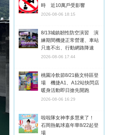
時 近10萬戶受影響
2026-08-06 18:15
8/13城鎮韌性防空演習 演
練期間機捷正常營運、車站
只進不出、行動網路降速
2026-08-06 17:44
桃園冷飲節8/21藝文特區登
場 機捷A1、A12站快閃店
暖身活動即日搶先開跑
2026-08-06 16:29
啦啦隊女神李多慧來了！
石岡熱氣球嘉年華8/22起登
場