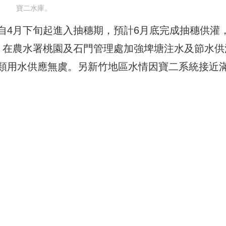
寶二水庫。
自4月下旬起進入抽穗期，預計6月底完成抽穗供灌
，在農水署桃園及石門管理處加強埤塘注水及節水供
類用水供應無虞。另新竹地區水情因寶二系統接近