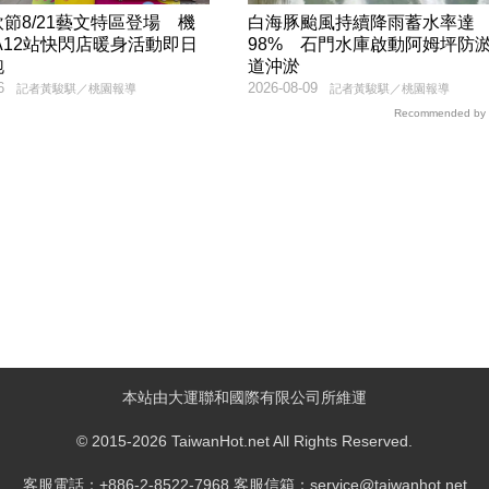
節8/21藝文特區登場 機
白海豚颱風持續降雨蓄水率達
A12站快閃店暖身活動即日
98% 石門水庫啟動阿姆坪防
跑
道沖淤
6
2026-08-09
記者黃駿騏／桃園報導
記者黃駿騏／桃園報導
Recommended by
本站由大運聯和國際有限公司所維運
© 2015-2026 TaiwanHot.net All Rights Reserved.
客服電話：+886-2-8522-7968 客服信箱：service@taiwanhot.net