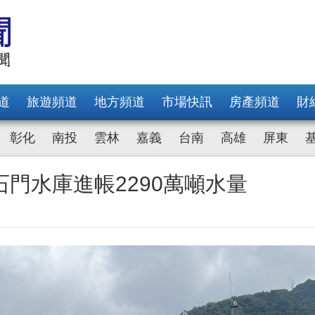
道
旅遊頻道
地方頻道
市場快訊
房產頻道
財
彰化
南投
雲林
嘉義
台南
高雄
屏東
門水庫進帳2290萬噸水量