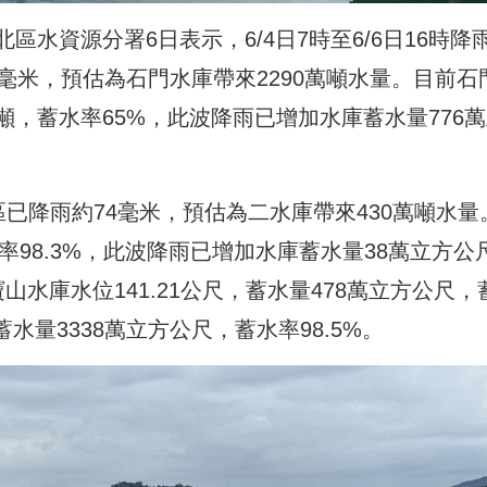
水資源分署6日表示，6/4日7時至6/6日16時降
毫米，預估為石門水庫帶來2290萬噸水量。目前石
3億噸，蓄水率65%，此波降雨已增加水庫蓄水量776
已降雨約74毫米，預估為二水庫帶來430萬噸水量
率98.3%，此波降雨已增加水庫蓄水量38萬立方公
山水庫水位141.21公尺，蓄水量478萬立方公尺，
，蓄水量3338萬立方公尺，蓄水率98.5%。