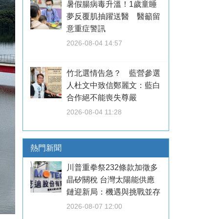
暑假腸病毒升溫！1歲童睡
夢反覆肌抽躍送醫 醫籲留
意重症警訊
2026-08-04 14:57
竹北選情告急？ 藍營參選
人杜文中致信鄭麗文：藍白
合作絕不能喪失尊嚴
2026-08-04 11:28
熱門新聞
川普重拳祭232條款加徵多
晶矽關稅 台灣太陽能供應
鏈迎新局：機遇與挑戰並存
2026-08-07 12:00