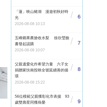
「蓮」映山豬湖 漫遊初秋好時
/
6
光
2026-08-08 10:13
五峰鄉果農搶收水梨 徐欣瑩臉
/
7
書發起認購
2026-08-08 10:07
父親遺愛化作希望力量 六子女
/
8
捐贈家扶南投映全號延續善的循
環
2026-08-08 15:22
56位模範父親獲彰化市表揚 93
/
9
歲雙壽星同獲殊榮