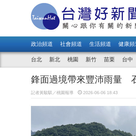
政治頻道
社會頻道
生活頻道
健康頻
台北
新北
桃園
新竹
苗栗
台中
鋒面過境帶來豐沛雨量 石
記者黃駿騏／桃園報導
2026-06-06 18:43