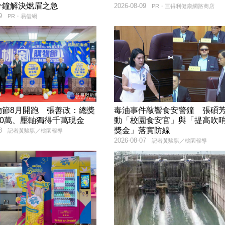
分鐘解決燃眉之急
2026-08-09
PR・三得利健康網路商店
9
PR・易借網
物節8月開跑 張善政：總獎
毒油事件敲響食安警鐘 張碩
00萬、壓軸獨得千萬現金
動「校園食安官」與「提高吹
獎金」落實防線
3
記者黃駿騏／桃園報導
2026-08-07
記者黃駿騏／桃園報導