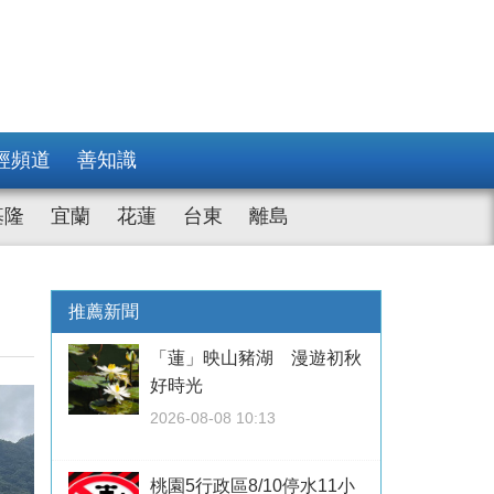
經頻道
善知識
基隆
宜蘭
花蓮
台東
離島
推薦新聞
「蓮」映山豬湖 漫遊初秋
好時光
2026-08-08 10:13
桃園5行政區8/10停水11小