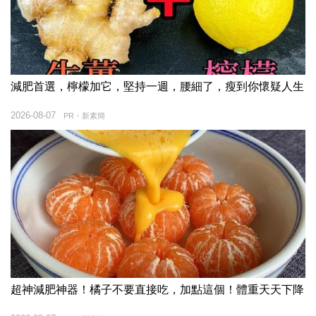
減肥首選，檸檬加它，堅持一週，腰細了，瘦到你懷疑人生
2026-08-07
PR・新素簡
超神減肥神器！橘子不要直接吃，加點這個！體重天天下降