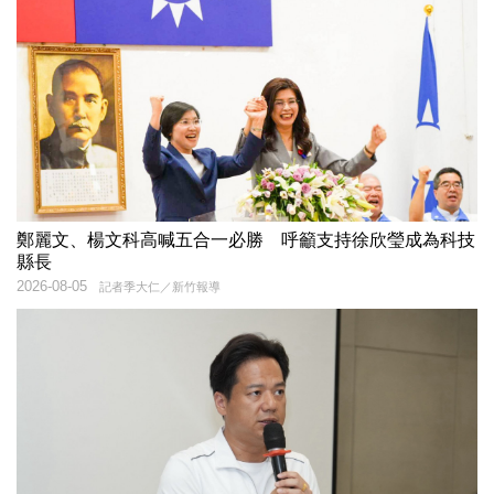
鄭麗文、楊文科高喊五合一必勝 呼籲支持徐欣瑩成為科技
縣長
2026-08-05
記者季大仁／新竹報導