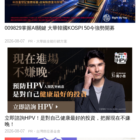
009829掌握AI關鍵 大華韓國KOSPI 50今強勢開募
2026-08-07
PR・大華銀全能行銷方案
立即諮詢HPV！是對自己健康最好的投資，把握現在不嫌
晚！
2026-08-07
PR・台灣癌症基金會