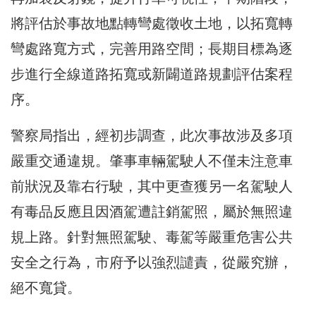
將評估於事故地點轉彎處徵收土地，以拓寬轉
彎處路寬方式，完善用路空間；長期目標為逐
步進行全線道路拓寬或新闢道路規劃評估案程
序。
警察局指出，經初步調查，此次事故涉及多項
嚴重交通違規。肇事車輛駕駛人不僅未注意車
前狀況及靠右行駛，其中更查獲另一名駕駛人
有毒品反應且因酒駕遭註銷駕照，屬於無照違
規上路。針對無照駕駛、毒駕等嚴重危害公共
安全之行為，市府予以強烈譴責，從嚴究辦，
絕不寬貸。