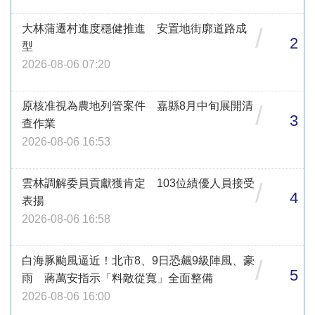
大林蒲遷村進度穩健推進 安置地街廓道路成
/
2
型
2026-08-06 07:20
原核准視為農地列管案件 嘉縣8月中旬展開清
/
3
查作業
2026-08-06 16:53
雲林調解委員貢獻獲肯定 103位績優人員接受
/
4
表揚
2026-08-06 16:58
白海豚颱風逼近！北市8、9日恐飆9級陣風、豪
/
5
雨 蔣萬安指示「料敵從寬」全面整備
2026-08-06 16:00