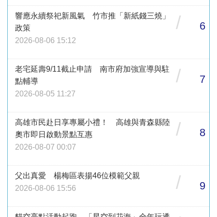
響應永續祭祀新風氣 竹市推「新紙錢三燒」
/
6
政策
2026-08-06 15:12
老宅延壽9/11截止申請 南市府加強宣導與駐
/
7
點輔導
2026-08-05 11:27
高雄市民赴日享專屬小禮！ 高雄與青森縣陸
/
8
奧市即日啟動景點互惠
2026-08-07 00:07
父出真愛 楊梅區表揚46位模範父親
/
9
2026-08-06 15:56
貓空亮點活動起跑 「星空到花海」全年玩透