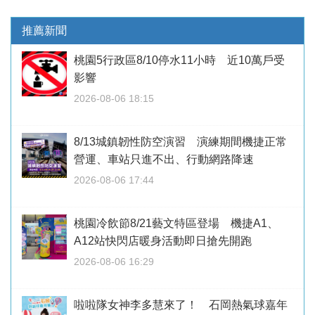
推薦新聞
桃園5行政區8/10停水11小時 近10萬戶受
影響
2026-08-06 18:15
8/13城鎮韌性防空演習 演練期間機捷正常
營運、車站只進不出、行動網路降速
2026-08-06 17:44
桃園冷飲節8/21藝文特區登場 機捷A1、
A12站快閃店暖身活動即日搶先開跑
2026-08-06 16:29
啦啦隊女神李多慧來了！ 石岡熱氣球嘉年