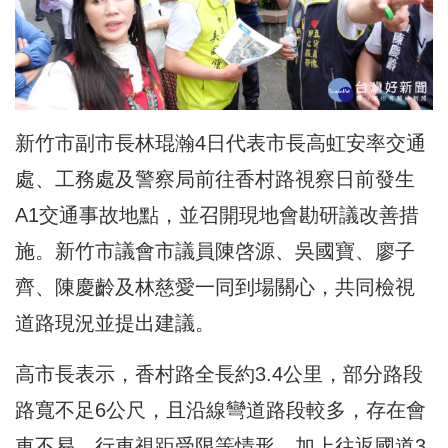
新竹市副市長林琨瀚4日代表市長高虹安率交通
處、工務處及警察局前往香村路視察日前發生
A1交通事故地點，並召開現地會勘研議改善措
施。新竹市議會市議員陳啓源、吳國寶、廖子
齊、陳慶齡及林慈愛一同到場關心，共同檢視
道路現況並提出建議。
高市長表示，香村路全長約3.4公里，部分路段
路寬不足6公尺，且沿線彎道路段較多，存在會
車不易、行車視距受限等情形，加上往返國道3