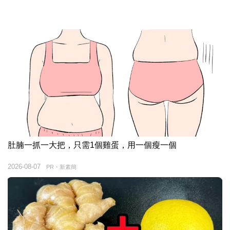
肚腩一抓一大把，只需1個雞蛋，用一個瘦一個
2026-08-07
PR・新素簡