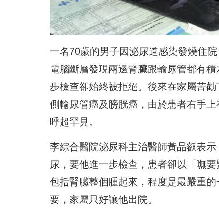
一名70歲的男子因泌尿道感染發燒住
電腦斷層發現兩邊腎臟跟輸尿管都有積
步檢查卻始終被拒絕。後來在家屬苦勸
側輸尿管癌及膀胱癌，由於患者右手上
呼超罕見。
李綜合醫院泌尿科主治醫師黃品叡表示
尿，要他進一步檢查，患者卻以「嘸要
包括腎臟整個腫起來，程度是最嚴重的
要，家屬只好讓他出院。