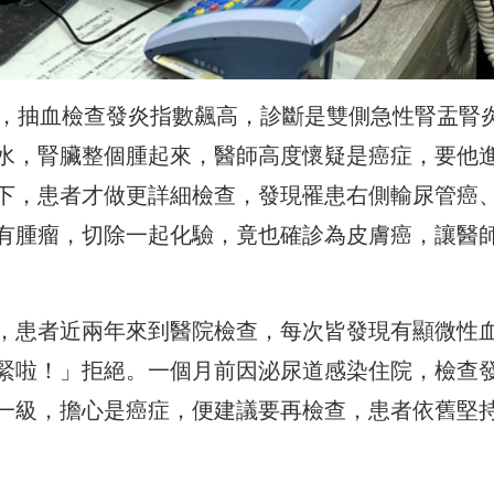
院，抽血檢查發炎指數飆高，診斷是雙側急性腎盂腎
水，腎臟整個腫起來，醫師高度懷疑是癌症，要他
下，患者才做更詳細檢查，發現罹患右側輸尿管癌
有腫瘤，切除一起化驗，竟也確診為皮膚癌，讓醫
，患者近兩年來到醫院檢查，每次皆發現有顯微性
緊啦！」拒絕。一個月前因泌尿道感染住院，檢查
一級，擔心是癌症，便建議要再檢查，患者依舊堅