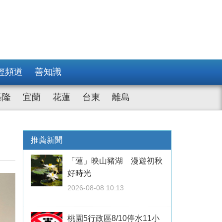
經頻道
善知識
基隆
宜蘭
花蓮
台東
離島
推薦新聞
「蓮」映山豬湖 漫遊初秋
好時光
2026-08-08 10:13
桃園5行政區8/10停水11小