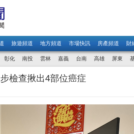
道
旅遊頻道
地方頻道
市場快訊
房產頻道
財
彰化
南投
雲林
嘉義
台南
高雄
屏東
步檢查揪出4部位癌症