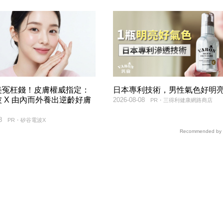
美冤枉錢！皮膚權威指定：
日本專利技術，男性氣色好明
 X 由內而外養出逆齡好膚
2026-08-08
PR・三得利健康網路商店
8
PR・矽谷電波X
Recommended by