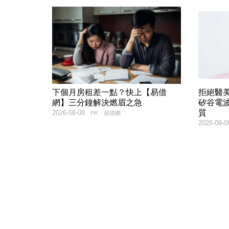
下個月房租差一點？快上【易借
拒絕醫
網】三分鐘解決燃眉之急
矽谷電波
質
2026-08-08
PR・易借網
2026-08-0