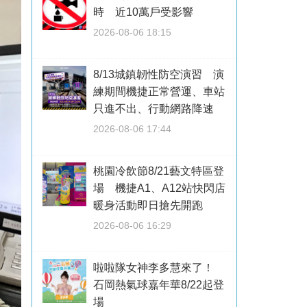
時 近10萬戶受影響
2026-08-06 18:15
8/13城鎮韌性防空演習 演
練期間機捷正常營運、車站
只進不出、行動網路降速
2026-08-06 17:44
桃園冷飲節8/21藝文特區登
場 機捷A1、A12站快閃店
暖身活動即日搶先開跑
2026-08-06 16:29
啦啦隊女神李多慧來了！
石岡熱氣球嘉年華8/22起登
場