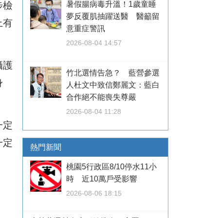
步檢
暑假腸病毒升溫！1歲童睡
夢反覆肌抽躍送醫 醫籲留
上有
意重症警訊
2026-08-04 14:57
攝護
竹北選情告急？ 藍營參選
身
人杜文中致信鄭麗文：藍白
合作絕不能喪失尊嚴
2026-08-04 11:28
一定
一定
熱門新聞
桃園5行政區8/10停水11小
時 近10萬戶受影響
2026-08-06 18:15