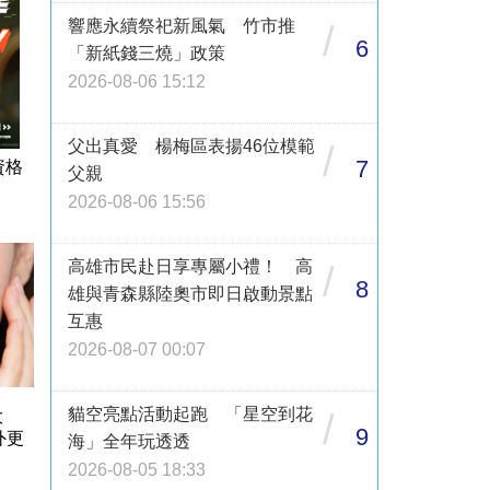
響應永續祭祀新風氣 竹市推
/
6
「新紙錢三燒」政策
2026-08-06 15:12
父出真愛 楊梅區表揚46位模範
/
7
資格
父親
2026-08-06 15:56
高雄市民赴日享專屬小禮！ 高
/
8
雄與青森縣陸奧市即日啟動景點
互惠
2026-08-07 00:07
貓空亮點活動起跑 「星空到花
/
大
9
外更
海」全年玩透透
2026-08-05 18:33