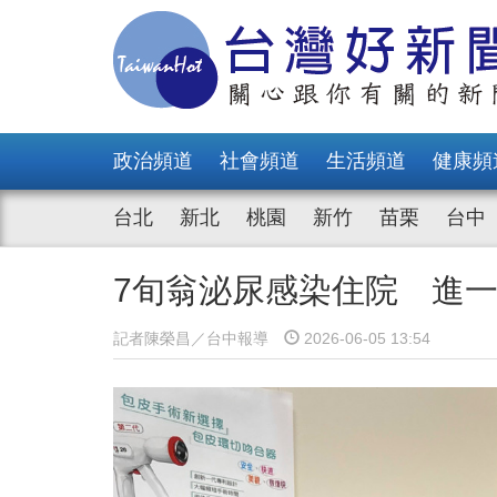
政治頻道
社會頻道
生活頻道
健康頻
台北
新北
桃園
新竹
苗栗
台中
7旬翁泌尿感染住院 進一
記者陳榮昌／台中報導
2026-06-05 13:54