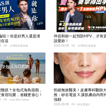
率淪陷！你是好男人還是渣
伴侶和妳一起預防HPV，才有
鍵在這
說愛妳！
8
2026-08-08
PR・台灣癌症基金會
PR・台灣癌症基金會
費難抓？全包式海島假期，
拒絕無效醫美！皮膚專科醫師
定食宿玩樂，省錢更省心！
推：矽谷電波 X 讓肌膚由內而
強韌
8
PR・Club Med Taiwan
2026-08-08
PR・矽谷電波X