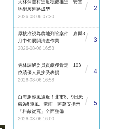
大林蒲遷村進度穩健推進 安置
/
2
地街廓道路成型
2026-08-06 07:20
原核准視為農地列管案件 嘉縣8
/
3
月中旬展開清查作業
2026-08-06 16:53
雲林調解委員貢獻獲肯定 103
/
4
位績優人員接受表揚
2026-08-06 16:58
白海豚颱風逼近！北市8、9日恐
/
5
飆9級陣風、豪雨 蔣萬安指示
「料敵從寬」全面整備
2026-08-06 16:00