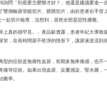
時詢問「到底要怎麼辦才好？」他還是建議要進一
了雙側輸尿管鏡切片、膀胱切片，由於患者右手背
此一起切片檢查，沒想到，居然全部是惡性腫瘤。
床上真的很罕見。」黃品叡透露，患者年紀大導致
尿管，在長時間尿不乾淨的情形下，讓尿液逆流到
典型的症狀是無痛性血尿，初期多無疼痛感，也不
疼痛等症狀。如果出現血尿、反覆感染、腎水腫，
治癒率。