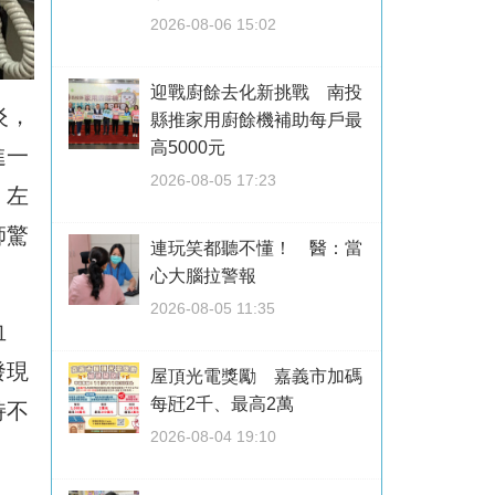
2026-08-06 15:02
迎戰廚餘去化新挑戰 南投
炎，
縣推家用廚餘機補助每戶最
高5000元
進一
2026-08-05 17:23
、左
師驚
連玩笑都聽不懂！ 醫：當
心大腦拉警報
2026-08-05 11:35
血
發現
屋頂光電獎勵 嘉義市加碼
每瓩2千、最高2萬
持不
2026-08-04 19:10