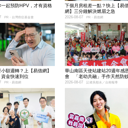
妳一起預防HPV，才有資格
下個月房租差一點？快上【易
！
網】三分鐘解決燃眉之急
7
2026-08-07
PR・台灣癌症基金會
PR・易借網
要小額週轉？上【易借網】
華山南區天使站建站20週年感
！資金快速到位
會 「老幼共融」手作天然防
7
2026-08-07
PR・易借網
記者吳順永／台南報導