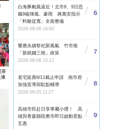
借
白海豚颱風逼近！北市8、9日恐
/
6
飆9級陣風、豪雨 蔣萬安指示
「料敵從寬」全面整備
2026-08-06 16:00
響應永續祭祀新風氣 竹市推
/
7
「新紙錢三燒」政策
2026-08-06 15:12
恩茶
蚊液
老宅延壽9/11截止申請 南市府
/
8
加強宣導與駐點輔導
2026-08-05 11:27
高雄市民赴日享專屬小禮！ 高
/
9
雄與青森縣陸奧市即日啟動景點
互惠