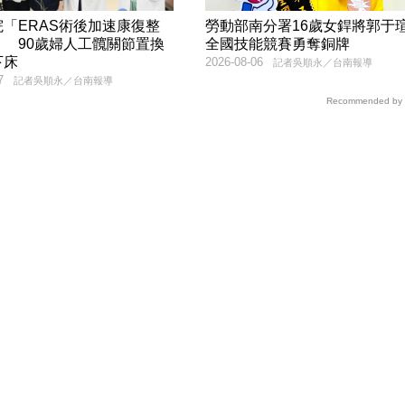
「ERAS術後加速康復整
勞動部南分署16歲女銲將郭
」 90歲婦人工髖關節置換
全國技能競賽勇奪銅牌
下床
2026-08-06
記者吳順永／台南報導
7
記者吳順永／台南報導
Recommended by