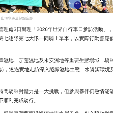
山海圳綠道起點合影
理處3日辦理「2026年世界自行車日參訪活動」
第七總隊第七大隊一同騎上單車，以實際行動響應
草濕地、茄萣濕地及永安濕地等重要生態場域，騎
參訪，透過實地走訪深入認識濕地生態、水資源環境
時間騎乘對體力是一大挑戰，但參與夥伴仍熱情滿
下順利完成騎行。