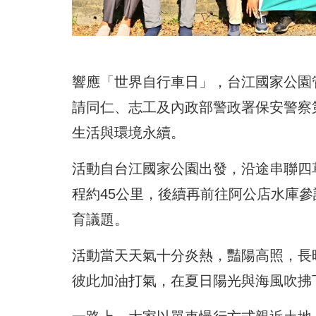
響應「世界自行車日」，台江國家公園管
請同仁、志工及內政部警政署保安警察
生活與環境永續。
活動自台江國家公園出發，沿途串聯四
程約45公里，後續再前往阿公店水庫
育議題。
活動當天天氣十分炎熱，豔陽高照，長
彼此加油打氣，在夏日陽光與海風吹拂