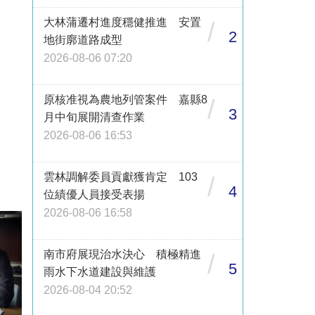
大林蒲遷村進度穩健推進 安置
/
2
地街廓道路成型
2026-08-06 07:20
原核准視為農地列管案件 嘉縣8
/
3
月中旬展開清查作業
2026-08-06 16:53
雲林調解委員貢獻獲肯定 103
/
4
位績優人員接受表揚
2026-08-06 16:58
南市府展現治水決心 積極精進
/
5
雨水下水道建設與維護
2026-08-04 20:52