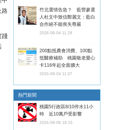
程中
竹北選情告急？ 藍營參選
及路
人杜文中致信鄭麗文：藍白
合作絕不能喪失尊嚴
2026-08-04 11:28
實踐
活
200點抵農會消費、100點
抵醫療補助 桃園敬老愛心
卡116年起全面擴大
2026-08-04 11:07
熱門新聞
桃園5行政區8/10停水11小
時 近10萬戶受影響
2026-08-06 18:15