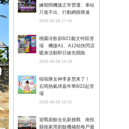
練期間機捷正常營運、車站
只進不出、行動網路降速
2026-08-06 17:44
桃園冷飲節8/21藝文特區登
場 機捷A1、A12站快閃店
暖身活動即日搶先開跑
2026-08-06 16:29
啦啦隊女神李多慧來了！
石岡熱氣球嘉年華8/22起登
場
2026-08-06 15:02
迎戰廚餘去化新挑戰 南投
縣推家用廚餘機補助每戶最