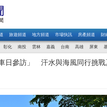
道
旅遊頻道
地方頻道
市場快訊
房產頻道
財
彰化
南投
雲林
嘉義
台南
高雄
屏東
行車日參訪」 汗水與海風同行挑戰