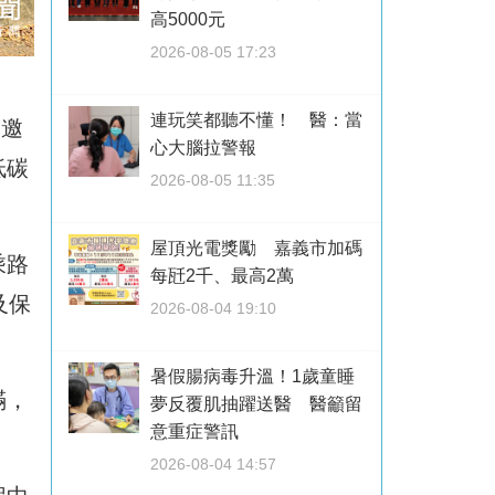
高5000元
2026-08-05 17:23
連玩笑都聽不懂！ 醫：當
，邀
心大腦拉警報
低碳
2026-08-05 11:35
屋頂光電獎勵 嘉義市加碼
乘路
每瓩2千、最高2萬
及保
2026-08-04 19:10
暑假腸病毒升溫！1歲童睡
滿，
夢反覆肌抽躍送醫 醫籲留
意重症警訊
2026-08-04 14:57