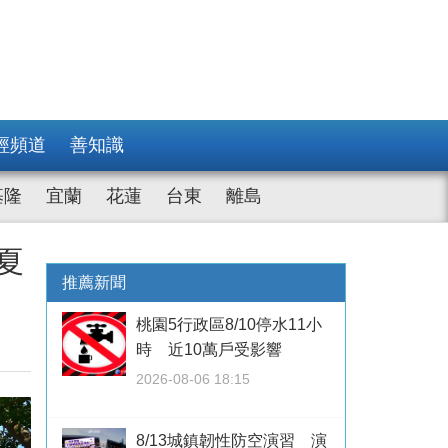
經頻道
善知識
基隆
宜蘭
花蓮
台東
離島
夏
推薦新聞
桃園5行政區8/10停水11小
時 近10萬戶受影響
2026-08-06 18:15
8/13城鎮韌性防空演習 演