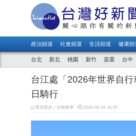
政治頻道
社會頻道
生活頻道
健康頻
台北
新北
桃園
新竹
苗栗
台中
台江處「2026年世界自
日騎行
記者吳順永／台南報導
2026-06-04 16:42