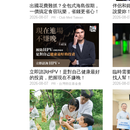
出國花費難抓？全包式海島假期，
伴侶和
一價搞定食宿玩樂，省錢更省心！
說愛妳
2026-08-07
2026-08-0
PR・Club Med Taiwan
立即諮詢HPV！是對自己健康最好
臨時需
的投資，把握現在不嫌晚！
找人幫
2026-08-07
2026-08-0
PR・台灣癌症基金會