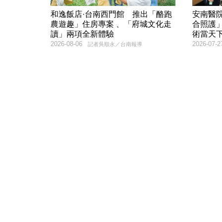
和逸飯店·台南西門館 推出「酪跑
安南醫院
農遊趣」住房專案 、「府城文化走
合照護
讀」兩項全新體驗
術當天
2026-08-06
2026-07-2
記者吳順永／台南報導