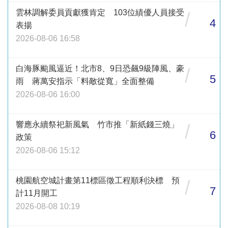
雲林調解委員貢獻獲肯定 103位績優人員接受
/
4
表揚
2026-08-06 16:58
白海豚颱風逼近！北市8、9日恐飆9級陣風、豪
/
5
雨 蔣萬安指示「料敵從寬」全面整備
2026-08-06 16:00
響應永續祭祀新風氣 竹市推「新紙錢三燒」
/
6
政策
2026-08-06 15:12
桃園航空城計畫第11標區徵工程順利決標 預
/
7
計11月開工
2026-08-08 10:19