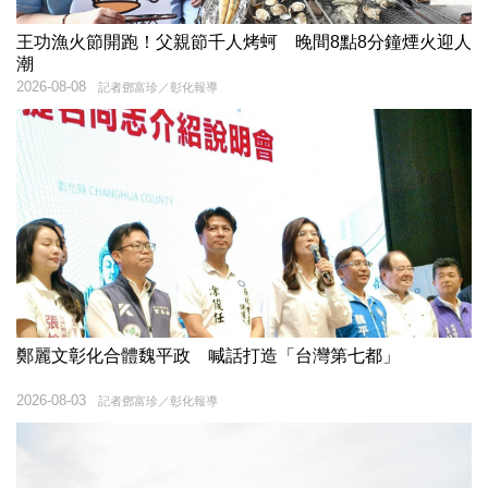
王功漁火節開跑！父親節千人烤蚵 晚間8點8分鐘煙火迎人
潮
2026-08-08
記者鄧富珍／彰化報導
鄭麗文彰化合體魏平政 喊話打造「台灣第七都」
2026-08-03
記者鄧富珍／彰化報導