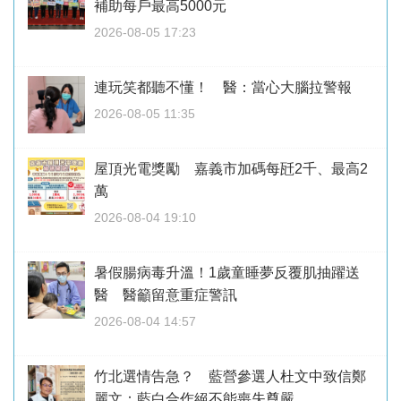
補助每戶最高5000元
2026-08-05 17:23
連玩笑都聽不懂！ 醫：當心大腦拉警報
2026-08-05 11:35
屋頂光電獎勵 嘉義市加碼每瓩2千、最高2
萬
2026-08-04 19:10
暑假腸病毒升溫！1歲童睡夢反覆肌抽躍送
醫 醫籲留意重症警訊
2026-08-04 14:57
竹北選情告急？ 藍營參選人杜文中致信鄭
麗文：藍白合作絕不能喪失尊嚴