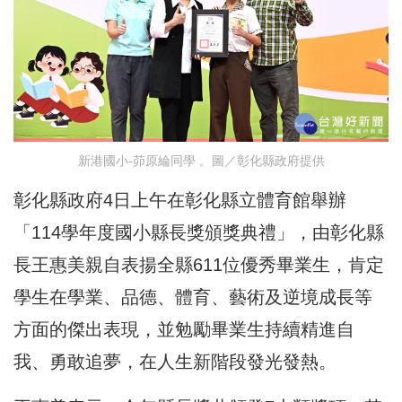
新港國小-茆原綸同學 。圖／彰化縣政府提供
彰化縣政府4日上午在彰化縣立體育館舉辦
「114學年度國小縣長獎頒獎典禮」，由彰化縣
長王惠美親自表揚全縣611位優秀畢業生，肯定
學生在學業、品德、體育、藝術及逆境成長等
方面的傑出表現，並勉勵畢業生持續精進自
我、勇敢追夢，在人生新階段發光發熱。