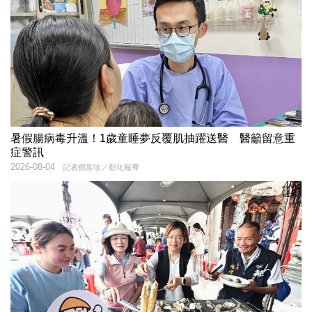
暑假腸病毒升溫！1歲童睡夢反覆肌抽躍送醫 醫籲留意重
症警訊
2026-08-04
記者鄧富珍／彰化報導