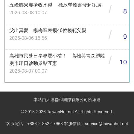
五峰鄉果農搶收水梨 徐欣瑩臉書發起認購
/
8
2026-08-08 10:07
父出真愛 楊梅區表揚46位模範父親
/
9
2026-08-06 15:56
高雄市民赴日享專屬小禮！ 高雄與青森縣陸
/
10
奧市即日啟動景點互惠
2026-08-07 00:07
本站由大運聯和國際有限公司所維運
© 2015-2026 TaiwanHot.net All Rights Reserved.
客服電話：+886-2-8522-7968 客服信箱：service@taiwanhot.net