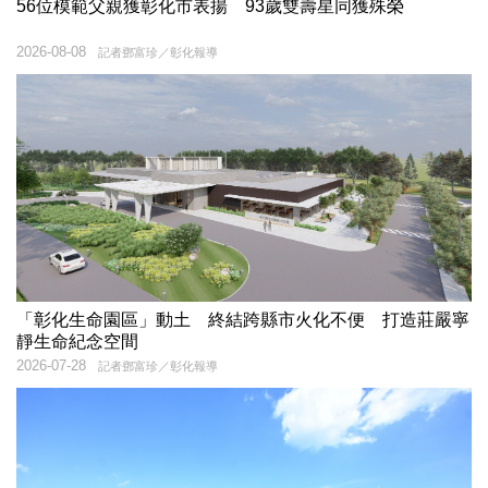
56位模範父親獲彰化市表揚 93歲雙壽星同獲殊榮
2026-08-08
記者鄧富珍／彰化報導
「彰化生命園區」動土 終結跨縣市火化不便 打造莊嚴寧
靜生命紀念空間
2026-07-28
記者鄧富珍／彰化報導