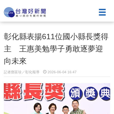
彰化縣表揚611位國小縣長獎得
主 王惠美勉學子勇敢逐夢迎
向未來
記者鄧富珍／彰化報導
2026-06-04 16:47