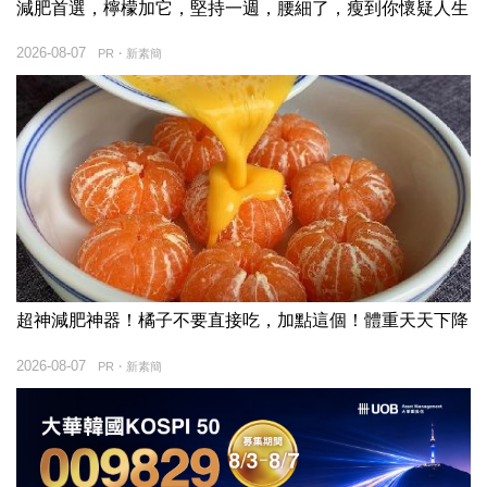
減肥首選，檸檬加它，堅持一週，腰細了，瘦到你懷疑人生
2026-08-07
PR・新素簡
超神減肥神器！橘子不要直接吃，加點這個！體重天天下降
2026-08-07
PR・新素簡