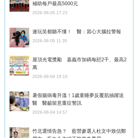
補助每戶最高5000元
2026-08-05 17:23
連玩笑都聽不懂！ 醫：當心大腦拉警報
2026-08-05 11:35
屋頂光電獎勵 嘉義市加碼每瓩2千、最高2
萬
2026-08-04 19:10
暑假腸病毒升溫！1歲童睡夢反覆肌抽躍送
醫 醫籲留意重症警訊
2026-08-04 14:57
竹北選情告急？ 藍營參選人杜文中致信鄭