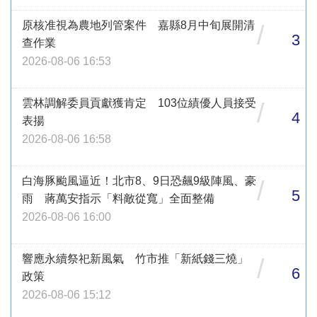
原核准視為農地列管案件 嘉縣8月中旬展開清
/
3
查作業
2026-08-06 16:53
雲林調解委員貢獻獲肯定 103位績優人員接受
/
4
表揚
2026-08-06 16:58
白海豚颱風逼近！北市8、9日恐飆9級陣風、豪
/
5
雨 蔣萬安指示「料敵從寬」全面整備
2026-08-06 16:00
響應永續祭祀新風氣 竹市推「新紙錢三燒」
/
6
政策
2026-08-06 15:12