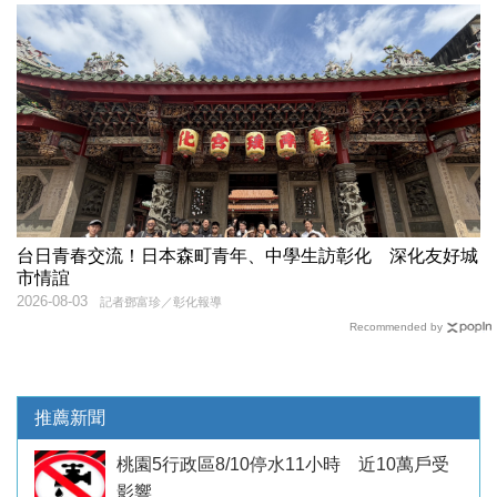
台日青春交流！日本森町青年、中學生訪彰化 深化友好城
市情誼
2026-08-03
記者鄧富珍／彰化報導
Recommended by
推薦新聞
桃園5行政區8/10停水11小時 近10萬戶受
影響