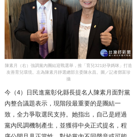
陳素月（右）強調黨內團結迎戰選舉，推「育兒321好孕媽咪」打造
友善育兒環境。左為陳素月靜選總部主委陳永昌。圖／記者鄧富珍
攝
今（4）日民進黨彰化縣長提名人陳素月面對黨
內整合議題表示，現階段最重要的是團結一
致，全力爭取選民支持。她指出，自己是經過
黨內民調機制產生，並獲得中央正式提名，程
序公開且具正當性。對於黨內不同聲音或可能