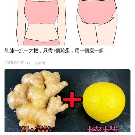
肚腩一抓一大把，只需1個雞蛋，用一個瘦一個
2026-08-07
PR・新素簡