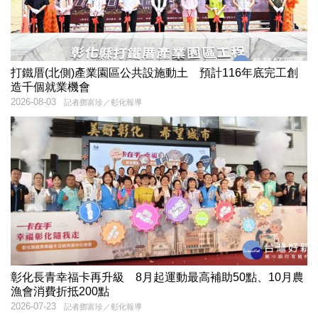
打鐵厝(北側)產業園區公共設施動土 預計116年底完工創
造千個就業機會
2026-08-03
記者鄧富珍／彰化報導
彰化長青幸福卡再升級 8月起運動最高補助50點、10月農
漁會消費折抵200點
2026-07-23
記者鄧富珍／彰化報導