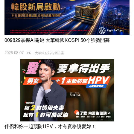
009829掌握AI關鍵 大華韓國KOSPI 50今強勢開募
2026-08-07
PR・大華銀全能行銷方案
伴侶和妳一起預防HPV，才有資格說愛妳！