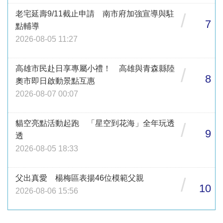
老宅延壽9/11截止申請 南市府加強宣導與駐
/
7
點輔導
2026-08-05 11:27
高雄市民赴日享專屬小禮！ 高雄與青森縣陸
/
8
奧市即日啟動景點互惠
2026-08-07 00:07
貓空亮點活動起跑 「星空到花海」全年玩透
/
9
透
2026-08-05 18:33
父出真愛 楊梅區表揚46位模範父親
/
10
2026-08-06 15:56