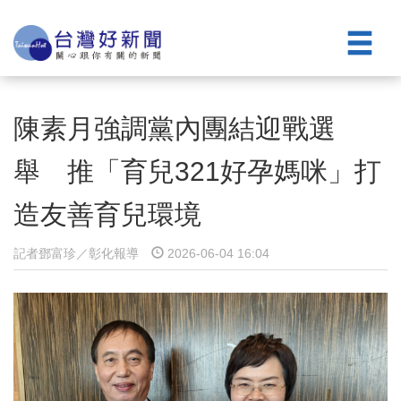
陳素月強調黨內團結迎戰選
舉 推「育兒321好孕媽咪」打
造友善育兒環境
記者鄧富珍／彰化報導
2026-06-04 16:04