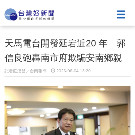
天馬電台開發延宕近20 年 郭
信良砲轟南市府欺騙安南鄉親
記者莊漢昌／台南報導
2026-06-04 13:20