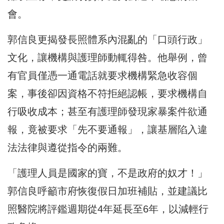
會。
郭信良更揭發長照體系內混亂的「口頭行政」
文化，讓機構與護理師動輒得咎。他舉例，曾
有官員僅憑一通電話就要求機構緊急收容個
案，事後卻因資格不符拒絕認帳，要求機構自
行吸收成本；甚至有護理師發現家暴案件欲通
報，竟被要求「先不要通報」，讓基層陷入違
法法律與遵從指令的兩難。
「護理人員是國家的寶，不是政府的奴才！」
郭信良呼籲市府恢復假日加班補貼，並建議比
照醫院將評鑑週期從4年延長至6年，以減輕行