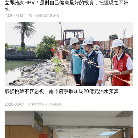
立即諮詢HPV！是對自己健康最好的投資，把握現在不嫌
晚！
2026-08-08
PR・台灣癌症基金會
氣候挑戰不容忽視 南市府爭取加碼20億元治水預算
2026-08-07
記者莊漢昌／台南報導