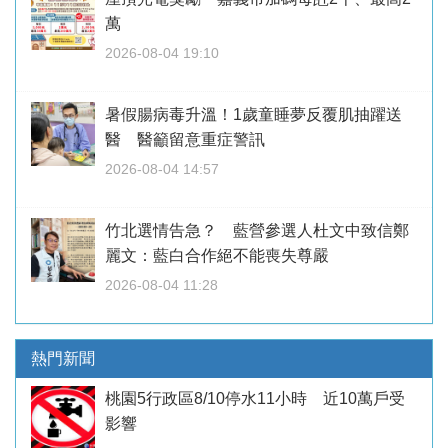
萬
2026-08-04 19:10
暑假腸病毒升溫！1歲童睡夢反覆肌抽躍送
醫 醫籲留意重症警訊
2026-08-04 14:57
竹北選情告急？ 藍營參選人杜文中致信鄭
麗文：藍白合作絕不能喪失尊嚴
2026-08-04 11:28
熱門新聞
桃園5行政區8/10停水11小時 近10萬戶受
影響