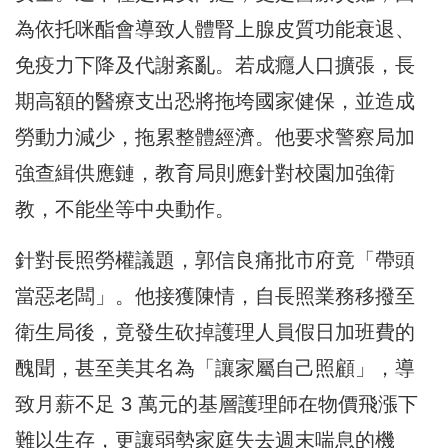
為依托咪酯會導致人體腎上腺皮質功能衰退、
免疫力下降及代謝紊亂。若成癮人口擴張，長
期高額的醫療支出恐將拖垮國家健保，並造成
勞動力減少，拖累整體經濟。他要求警察局加
強查緝供應鏈，教育局則應針對校園加強衛
教，不能坐等中央動作。
針對長照勞權議題，郭信良痛批市府竟「帶頭
當惡老闆」。他接獲陳情，自長照業務移撥至
衛生局後，竟發生砍掉護理人員假日加班費的
醜聞，甚至美其名為「讓家屬自己照顧」，導
致月薪不足 3 萬元的基層護理師在物價飛漲下
難以生存，更讓弱勢家庭失去週末喘息的機