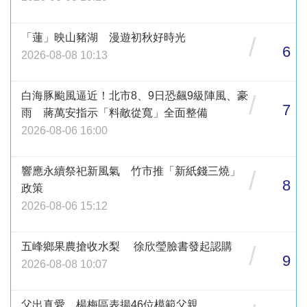
「蓮」映山豬湖 漫遊初秋好時光
/
6
2026-08-08 10:13
白海豚颱風逼近！北市8、9日恐飆9級陣風、豪
/
7
雨 蔣萬安指示「料敵從寬」全面整備
2026-08-06 16:00
響應永續祭祀新風氣 竹市推「新紙錢三燒」
/
8
政策
2026-08-06 15:12
五峰鄉果農搶收水梨 徐欣瑩臉書發起認購
/
9
2026-08-08 10:07
父出真愛 楊梅區表揚46位模範父親