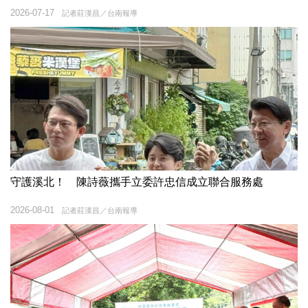
2026-07-17
記者莊漢昌／台南報導
守護溪北！ 陳詩薇攜手立委許忠信成立聯合服務處
2026-08-01
記者莊漢昌／台南報導