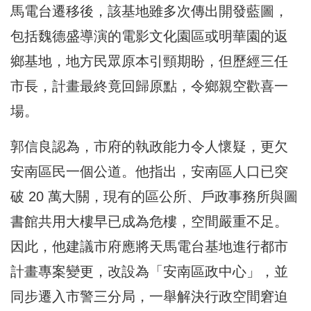
馬電台遷移後，該基地雖多次傳出開發藍圖，
包括魏德盛導演的電影文化園區或明華園的返
鄉基地，地方民眾原本引頸期盼，但歷經三任
市長，計畫最終竟回歸原點，令鄉親空歡喜一
場。
郭信良認為，市府的執政能力令人懷疑，更欠
安南區民一個公道。他指出，安南區人口已突
破 20 萬大關，現有的區公所、戶政事務所與圖
書館共用大樓早已成為危樓，空間嚴重不足。
因此，他建議市府應將天馬電台基地進行都市
計畫專案變更，改設為「安南區政中心」，並
同步遷入市警三分局，一舉解決行政空間窘迫