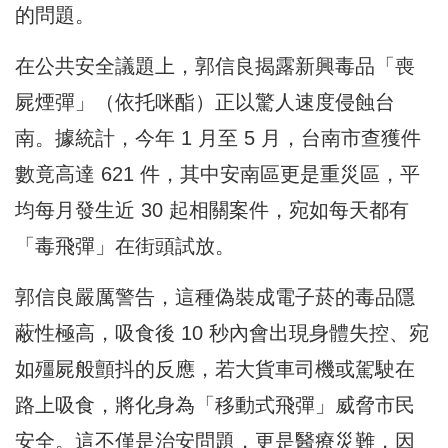
的問題。
在公共安全議題上，郭信良揭露新興毒品「喪
屍煙彈」（依托咪酯）正以驚人速度侵蝕台
南。據統計，今年 1 月至 5 月，台南市查獲件
數竟高達 621 件，其中安南區更是重災區，平
均每月發生近 30 起相關案件，宛如每天都有
「毒飛彈」在街頭試放。
郭信良嚴厲警告，這種偽裝成電子菸的毒品隱
蔽性極高，吸食後 10 秒內會出現身體失控、宛
如殭屍般顫抖的反應，若大貨車司機或駕駛在
路上吸食，將化身為「移動式飛彈」威脅市民
安全。這不僅是治安問題，更是醫療災難，因