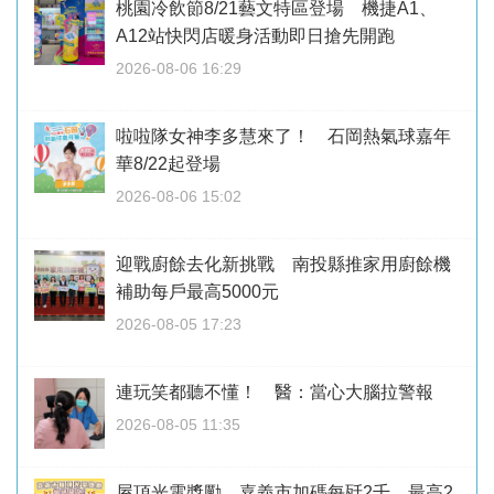
桃園冷飲節8/21藝文特區登場 機捷A1、
A12站快閃店暖身活動即日搶先開跑
2026-08-06 16:29
啦啦隊女神李多慧來了！ 石岡熱氣球嘉年
華8/22起登場
2026-08-06 15:02
迎戰廚餘去化新挑戰 南投縣推家用廚餘機
補助每戶最高5000元
2026-08-05 17:23
連玩笑都聽不懂！ 醫：當心大腦拉警報
2026-08-05 11:35
屋頂光電獎勵 嘉義市加碼每瓩2千、最高2