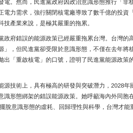
發電。然而，民進黨政府因政治意識形態推行「非
正電力需求，強行關閉核電廠導致了數千億的投資
科技產業來說，是極其嚴重的拖累。
黨政府錯誤的能源政策已經嚴重拖累台灣。台灣的
源」，但民進黨卻受限於意識形態，不僅在去年將
拋出「重啟核電」的口號，證明了民進黨能源政策
源技術上，具有極高的研發與突破潛力，2028年
意識形態綁架的錯誤能源政策。她呼籲海內外同胞
有擺脫意識形態的虛耗、回歸理性與科學，台灣才能