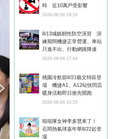
時 近10萬戶受影響
2026-08-06 18:15
8/13城鎮韌性防空演習 演
練期間機捷正常營運、車站
只進不出、行動網路降速
2026-08-06 17:44
桃園冷飲節8/21藝文特區登
場 機捷A1、A12站快閃店
暖身活動即日搶先開跑
2026-08-06 16:29
啦啦隊女神李多慧來了！
石岡熱氣球嘉年華8/22起登
場