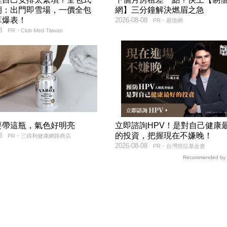
期：出門即雪場，一價全包
網】三分鐘解決燃眉之急
算爆表！
2026-08-08
PR・易借網
8
PR・Club Med Taiwan
要帶這瓶，氣色好明亮
立即諮詢HPV！是對自己健康
的投資，把握現在不嫌晚！
8
PR・三得利健康網路商店
2026-08-08
PR・台灣癌症基金會
Recommended by