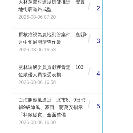
大林蒲遷村進度穩健推進 安置
/
2
地街廓道路成型
2026-08-06 07:20
原核准視為農地列管案件 嘉縣8
/
3
月中旬展開清查作業
2026-08-06 16:53
雲林調解委員貢獻獲肯定 103
/
4
位績優人員接受表揚
2026-08-06 16:58
白海豚颱風逼近！北市8、9日恐
/
5
飆9級陣風、豪雨 蔣萬安指示
「料敵從寬」全面整備
2026-08-06 16:00