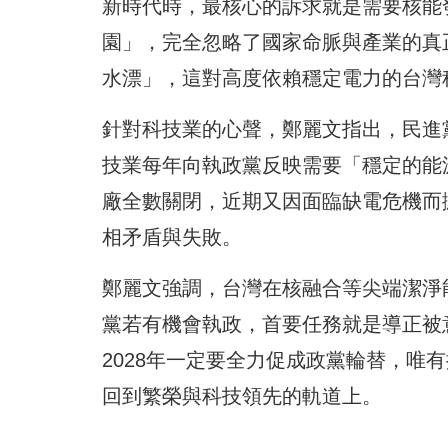
新時代時，最核心的訴求就是需要核能
園」，完全忽略了國家命脈與產業的真
水漂」，這對高度依賴穩定電力的台灣
針對科技業的心聲，鄭麗文指出，民進
技業每年向執政黨反映需要「穩定的能
廠全數關閉，近期又因面臨缺電危機而
相矛盾與失敗。
鄭麗文強調，台灣在核融合等尖端潔淨能
黨若有機會執政，首要任務就是導正被
2028年一定要全力促成政黨輪替，唯
回到繁榮與科技領先的軌道上。