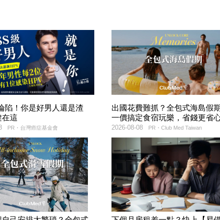
率淪陷！你是好男人還是渣
出國花費難抓？全包式海島假
鍵在這
一價搞定食宿玩樂，省錢更省
8
2026-08-08
PR・台灣癌症基金會
PR・Club Med Taiwan
程自己安排太繁瑣？全包式
下個月房租差一點？快上【易