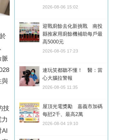
2026-08-06 15:02
迎戰廚餘去化新挑戰 南投
縣推家用廚餘機補助每戶最
於
高5000元
、
2026-08-05 17:23
命脈
28
連玩笑都聽不懂！ 醫：當
心大腦拉警報
性與
2026-08-05 11:35
屋頂光電獎勵 嘉義市加碼
的技
每瓩2千、最高2萬
電力
2026-08-04 19:10
AI