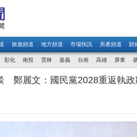
道
旅遊頻道
地方頻道
市場快訊
房產頻道
財
彰化
南投
雲林
嘉義
台南
高雄
屏東
 鄭麗文：國民黨2028重返執政