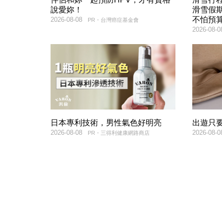
說愛妳！
滑雪假
不怕預
2026-08-08
PR・台灣癌症基金會
2026-08-0
日本專利技術，男性氣色好明亮
出遊只
2026-08-08
2026-08-0
PR・三得利健康網路商店