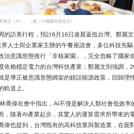
鄭麗文（中）。（圖／中國國民黨提供）
周的訪美行程，預計6月16日凌晨返抵台灣。鄭麗文
技界人士與企業家主辦的午餐座談會，多位科技先驅
政治意識形態推行「非核家園」，完全忽略了國家
依賴穩定電力的台灣科技產業；鄭麗文則強調，20
就是導正被意識形態綁架的錯誤能源政策，回歸理
的軌道上。
問林喬偉在會中指出，AI不僅是解決人類社會低效率
而，隨著AI產業起步，其驚人的運算需求所帶來的
喬偉也提到，台灣既有的高科技業與製造業，在面對