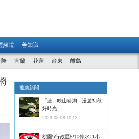
經頻道
善知識
基隆
宜蘭
花蓮
台東
離島
將
推薦新聞
「蓮」映山豬湖 漫遊初秋
好時光
2026-08-08 10:13
桃園5行政區8/10停水11小