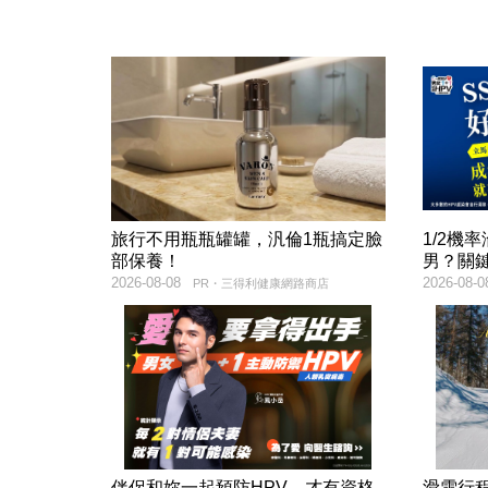
旅行不用瓶瓶罐罐，汎倫1瓶搞定臉
1/2機
部保養！
男？關
2026-08-08
2026-08-0
PR・三得利健康網路商店
伴侶和妳一起預防HPV，才有資格
滑雪行