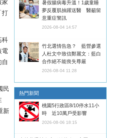
核家
暑假腸病毒升溫！1歲童睡
夢反覆肌抽躍送醫 醫籲留
「打
意重症警訊
2026-08-04 14:57
高科
竹北選情告急？ 藍營參選
核電
人杜文中致信鄭麗文：藍白
的自
合作絕不能喪失尊嚴
2026-08-04 11:28
國民
熱門新聞
在
桃園5行政區8/10停水11小
重新
時 近10萬戶受影響
2026-08-06 18:15