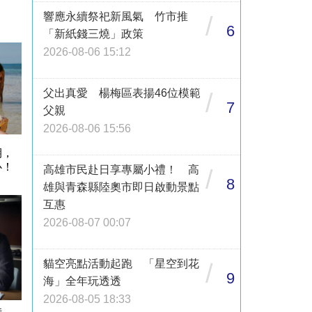
響應永續祭祀新風氣 竹市推
/
6
「新紙錢三燒」政策
2026-08-06 15:12
父出真愛 楊梅區表揚46位模範
/
7
父親
2026-08-06 15:56
期，
心！
高雄市民赴日享專屬小禮！ 高
/
8
雄與青森縣陸奧市即日啟動景點
互惠
2026-08-07 00:07
貓空亮點活動起跑 「星空到花
/
9
海」全年玩透透
2026-08-05 18:33
借