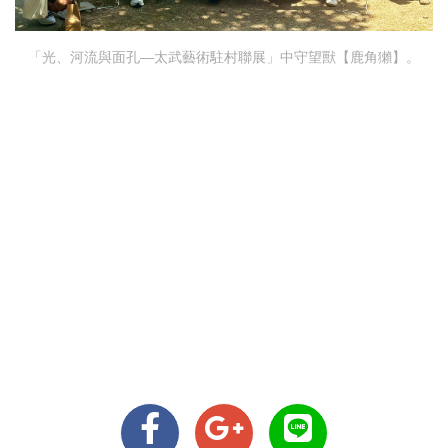
「光、河流與面孔—太武藝術駐村聯展」中守望獸【鹿角獺】。