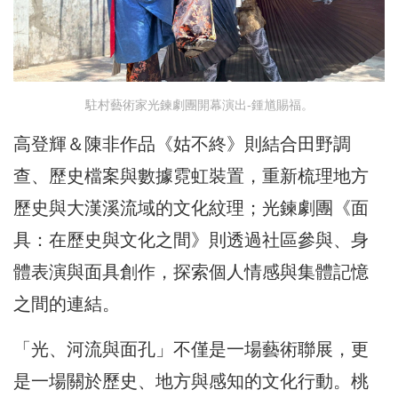
駐村藝術家光鍊劇團開幕演出-鍾馗賜福。
高登輝＆陳非作品《姑不終》則結合田野調
查、歷史檔案與數據霓虹裝置，重新梳理地方
歷史與大漢溪流域的文化紋理；光鍊劇團《面
具：在歷史與文化之間》則透過社區參與、身
體表演與面具創作，探索個人情感與集體記憶
之間的連結。
「光、河流與面孔」不僅是一場藝術聯展，更
是一場關於歷史、地方與感知的文化行動。桃