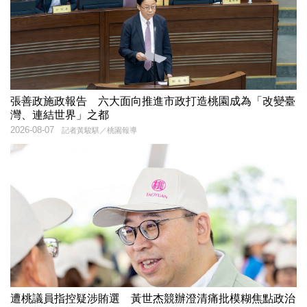
張善政施政報告 六大面向推進市政打造桃園成為「改變臺
灣、連結世界」之都
2026-08-07
記者黃駿騏／桃園報導
遭桃議員指控疑涉賄選 黃世杰競辦澄清痛批模糊焦點政治