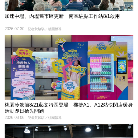
加速中壢、內壢舊市區更新 南區駐點工作站8/1啟用
2026-07-30
記者黃駿騏／桃園報導
桃園冷飲節8/21藝文特區登場 機捷A1、A12站快閃店暖身
活動即日搶先開跑
2026-08-06
記者黃駿騏／桃園報導