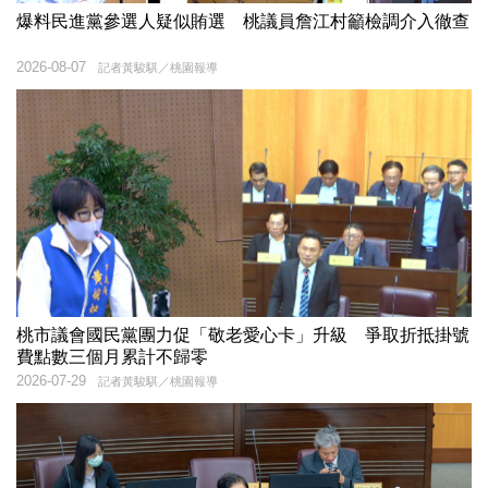
爆料民進黨參選人疑似賄選 桃議員詹江村籲檢調介入徹查
2026-08-07
記者黃駿騏／桃園報導
桃市議會國民黨團力促「敬老愛心卡」升級 爭取折抵掛號
費點數三個月累計不歸零
2026-07-29
記者黃駿騏／桃園報導