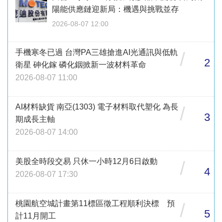
陽能供應鏈迎新局：機遇與挑戰並存
2026-08-07 12:00
手機寒冬已過 台灣PA三雄搶進AI光通訊與低軌
/
2
衛星 砷化鎵 磷化銦掀新一波材料革命
2026-08-07 11:00
AI材料缺貨 南亞(1303) 電子材料取代塑化 為長
/
3
期成長主軸
2026-08-07 14:00
美股全時段交易 只休一小時12月6日啟動
/
4
2026-08-07 17:30
桃園航空城計畫第11標區徵工程順利決標 預
/
5
計11月開工