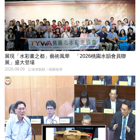
展現「水彩畫之都」藝術風華 「2026桃園水韻會員聯
展」盛大登場
2026-08-09
記者黃駿騏／桃園報導