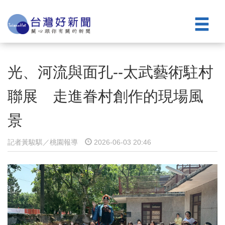
光、河流與面孔--太武藝術駐村
聯展 走進眷村創作的現場風
景
記者黃駿騏／桃園報導
2026-06-03 20:46