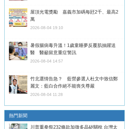
屋頂光電獎勵 嘉義市加碼每瓩2千、最高2
萬
2026-08-04 19:10
暑假腸病毒升溫！1歲童睡夢反覆肌抽躍送
醫 醫籲留意重症警訊
2026-08-04 14:57
竹北選情告急？ 藍營參選人杜文中致信鄭
麗文：藍白合作絕不能喪失尊嚴
2026-08-04 11:28
熱門新聞
川普重拳祭232條款加徵多晶矽關稅 台灣太