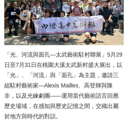
「光、河流與面孔—太武藝術駐村聯展」5月29
日至7月31日在桃園大溪太武新村盛大展出，以
「光」、「河流」與「面孔」為主題，邀請三
組駐村藝術家—Alexis Mailles、高登輝與陳
非，以及光鍊劇團——運用當代藝術語言回應
歷史場域，在感知與歷史記憶之間，交織出屬
於地方與時代的對話。