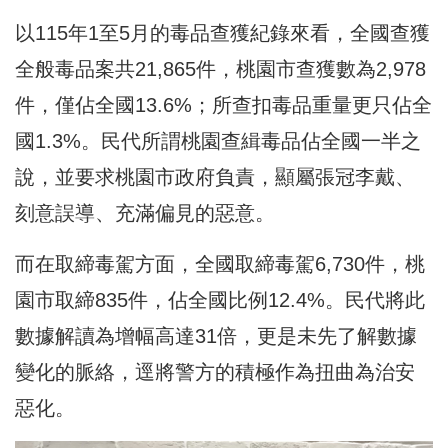
以115年1至5月的毒品查獲紀錄來看，全國查獲
全般毒品案共21,865件，桃園市查獲數為2,978
件，僅佔全國13.6%；所查扣毒品重量更只佔全
國1.3%。民代所謂桃園查緝毒品佔全國一半之
說，並要求桃園市政府負責，顯屬張冠李戴、
刻意誤導、充滿偏見的惡意。
而在取締毒駕方面，全國取締毒駕6,730件，桃
園市取締835件，佔全國比例12.4%。民代將此
數據解讀為增幅高達31倍，更是未先了解數據
變化的脈絡，逕將警方的積極作為扭曲為治安
惡化。