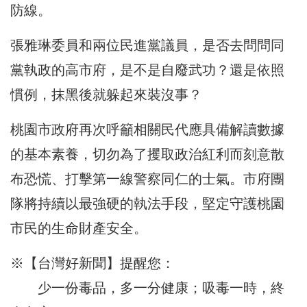
防線。
張雅琳委員和兩位民進黨議員，是否去問問同
黨執政的高市府，是不是自廢武功？還是依照
慣例，抹黑後就躲起來裝沒事？
桃園市政府再次呼籲相關民代應具備解讀數據
的基本素養，切勿為了攫取政治紅利而刻意散
布恐慌、打擊第一線警察同仁的士氣。市府團
隊將持續以最強硬的執法手段，堅定守護桃園
市民的生命財產安全。
※【台灣好新聞】提醒您：
少一份毒品，多一分健康；吸毒一時，終