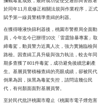
攔截毒駕成效，最終成功促使交通部與警政署
於同年11月底修正相關法規與作業程序，正式
賦予第一線員警精準查緝的利器。
在獲得唾液快篩利器後，桃園市警察局全面動
員，今年迄今已辦理10次「雷霆除暴專案」取
締毒駕，動員警力近萬人次，強力實施臨檢與
路檢。因查緝工具升級與強力執法，較去年同
期多查獲了801件毒駕，成功避免後續悲劇產
生。基層員警積極查緝的亮眼成績，卻被民代
倒果為因，抹黑為毒駕失控，請問這幾位民
代，有何顏面面對基層員警。
至於民代批評桃園市廢止《桃園市電子煙危害