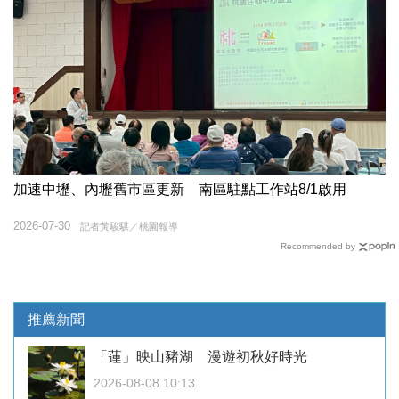
加速中壢、內壢舊市區更新 南區駐點工作站8/1啟用
2026-07-30
記者黃駿騏／桃園報導
Recommended by
推薦新聞
「蓮」映山豬湖 漫遊初秋好時光
2026-08-08 10:13