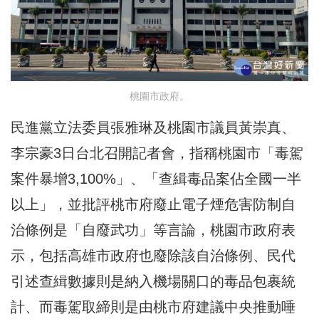
桃園市政府。
民進黨立法委員張雅琳及桃園市議員黃崇真、
李宗豪3日台北召開記者會，指稱桃園市「毒駕
案件暴增3,100%」、「查緝毒品案佔全國一半
以上」，並批評桃市府廢止電子煙危害防制自
治條例是「自廢武功」等言論，桃園市政府表
示，包括高雄市政府也廢除該自治條例、民代
引述查緝數據則是納入機場關口的毒品包裹統
計、而毒駕取締則是由桃市府建議中央推動唾