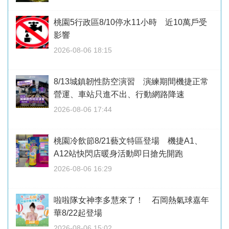
桃園5行政區8/10停水11小時 近10萬戶受
影響
2026-08-06 18:15
8/13城鎮韌性防空演習 演練期間機捷正常
營運、車站只進不出、行動網路降速
2026-08-06 17:44
桃園冷飲節8/21藝文特區登場 機捷A1、
A12站快閃店暖身活動即日搶先開跑
2026-08-06 16:29
啦啦隊女神李多慧來了！ 石岡熱氣球嘉年
華8/22起登場
2026-08-06 15:02