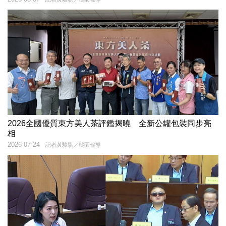
2026全國優質東方美人茶評鑑揭曉 全新公罐包裝同步亮
相
2026-07-24
記者黃駿騏／桃園報導