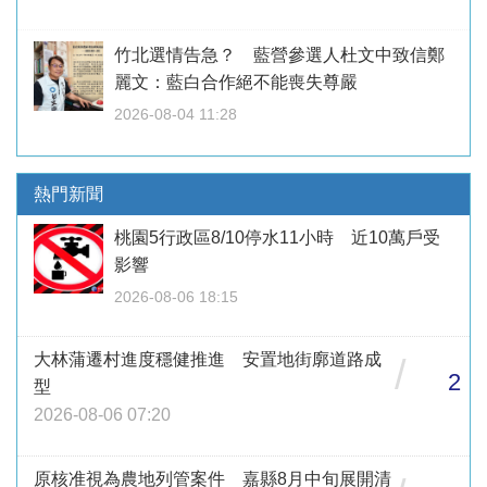
竹北選情告急？ 藍營參選人杜文中致信鄭
麗文：藍白合作絕不能喪失尊嚴
2026-08-04 11:28
熱門新聞
桃園5行政區8/10停水11小時 近10萬戶受
影響
2026-08-06 18:15
大林蒲遷村進度穩健推進 安置地街廓道路成
/
2
型
2026-08-06 07:20
原核准視為農地列管案件 嘉縣8月中旬展開清