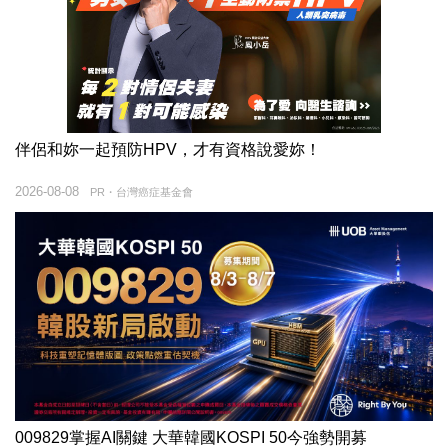
伴侶和妳一起預防HPV，才有資格說愛妳！
2026-08-08
PR・台灣癌症基金會
009829掌握AI關鍵 大華韓國KOSPI 50今強勢開募