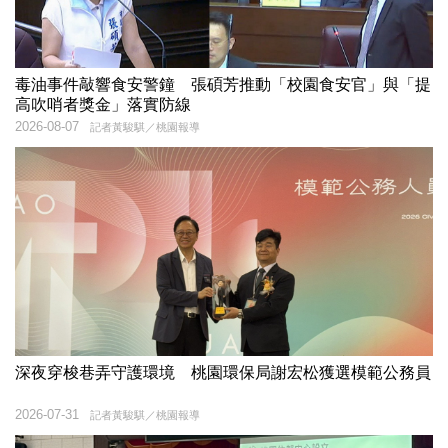
毒油事件敲響食安警鐘 張碩芳推動「校園食安官」與「提
高吹哨者獎金」落實防線
2026-08-07
記者黃駿騏／桃園報導
深夜穿梭巷弄守護環境 桃園環保局謝宏松獲選模範公務員
2026-07-31
記者黃駿騏／桃園報導