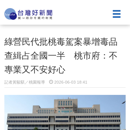
綠營民代批桃毒駕案暴增毒品
查緝占全國一半 桃市府：不
專業又不安好心
記者黃駿騏／桃園報導
2026-06-03 18:41