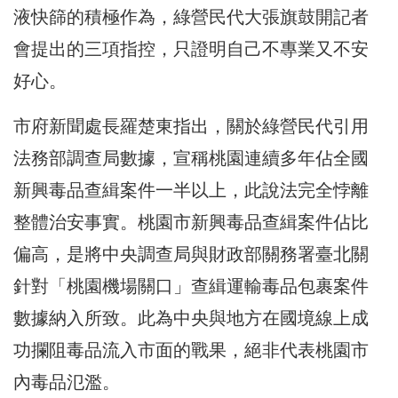
液快篩的積極作為，綠營民代大張旗鼓開記者
會提出的三項指控，只證明自己不專業又不安
好心。
市府新聞處長羅楚東指出，關於綠營民代引用
法務部調查局數據，宣稱桃園連續多年佔全國
新興毒品查緝案件一半以上，此說法完全悖離
整體治安事實。桃園市新興毒品查緝案件佔比
偏高，是將中央調查局與財政部關務署臺北關
針對「桃園機場關口」查緝運輸毒品包裹案件
數據納入所致。此為中央與地方在國境線上成
功攔阻毒品流入市面的戰果，絕非代表桃園市
內毒品氾濫。