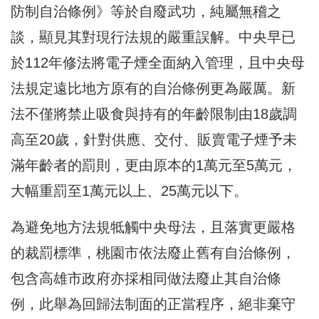
防制自治條例》等於自廢武功，純屬無稽之
談，顯見其對現行法規的嚴重誤解。中央早已
於112年修法將電子煙全面納入管理，且中央母
法規定遠比地方原有的自治條例更為嚴厲。新
法不僅將禁止吸食與持有的年齡限制由18歲調
高至20歲，針對供應、交付、販賣電子煙予未
滿年齡者的罰則，更由原本的1萬元至5萬元，
大幅重罰至1萬元以上、25萬元以下。
為避免地方法規牴觸中央母法，且落實更嚴格
的裁罰標準，桃園市依法廢止舊有自治條例，
包含高雄市政府亦採相同做法廢止其自治條
例，此舉為回歸法制面的正當程序，絕非棄守