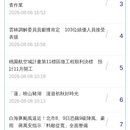
/
3
查作業
2026-08-06 16:53
雲林調解委員貢獻獲肯定 103位績優人員接受
/
4
表揚
2026-08-06 16:58
桃園航空城計畫第11標區徵工程順利決標 預
/
5
計11月開工
2026-08-08 10:19
「蓮」映山豬湖 漫遊初秋好時光
/
6
2026-08-08 10:13
白海豚颱風逼近！北市8、9日恐飆9級陣風、豪
/
7
雨 蔣萬安指示「料敵從寬」全面整備