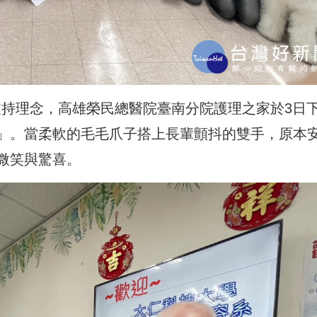
支持理念，高雄榮民總醫院臺南分院護理之家於3日
」。當柔軟的毛毛爪子搭上長輩顫抖的雙手，原本
微笑與驚喜。