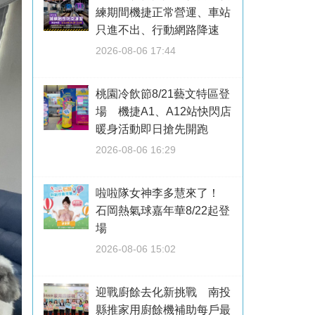
練期間機捷正常營運、車站
只進不出、行動網路降速
2026-08-06 17:44
桃園冷飲節8/21藝文特區登
場 機捷A1、A12站快閃店
暖身活動即日搶先開跑
2026-08-06 16:29
啦啦隊女神李多慧來了！
石岡熱氣球嘉年華8/22起登
場
2026-08-06 15:02
迎戰廚餘去化新挑戰 南投
縣推家用廚餘機補助每戶最