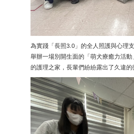
為實踐「長照3.0」的全人照護與心理
舉辦一場別開生面的「萌犬療癒力活動
的護理之家，長輩們紛紛露出了久違的