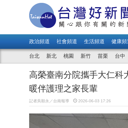
政治頻道
社會頻道
生活頻道
健康頻
台北
新北
桃園
新竹
苗栗
台中
高榮臺南分院攜手大仁科
暖伴護理之家長輩
記者吳順永／台南報導
2026-06-03 17:26