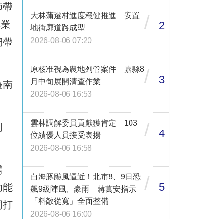
師帶
大林蒲遷村進度穩健推進 安置
/
專業
2
地街廓道路成型
2026-08-06 07:20
們帶
原核准視為農地列管案件 嘉縣8
/
3
月中旬展開清查作業
臺南
2026-08-06 16:53
雲林調解委員貢獻獲肯定 103
/
到
4
位績優人員接受表揚
2026-08-06 16:58
需
白海豚颱風逼近！北市8、9日恐
/
5
功能
飆9級陣風、豪雨 蔣萬安指示
「料敵從寬」全面整備
同打
2026-08-06 16:00