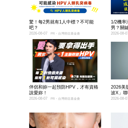
驚！每2男就有1人中標？不可能
1/2機
吧？
男？關
2026-08-07
2026-08-0
PR・台灣癌症基金會
伴侶和妳一起預防HPV，才有資格
2026
說愛妳！
波X」
2026-08-07
2026-08-0
PR・台灣癌症基金會