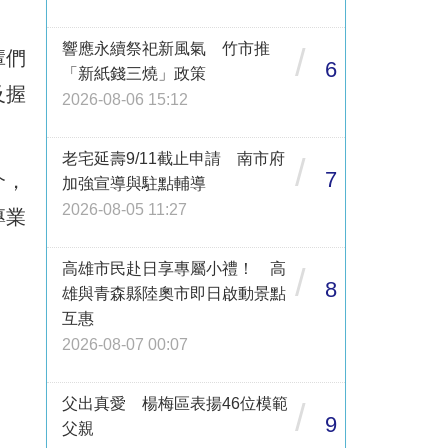
響應永續祭祀新風氣 竹市推
/
輩們
6
「新紙錢三燒」政策
及握
2026-08-06 15:12
老宅延壽9/11截止申請 南市府
/
7
介，
加強宣導與駐點輔導
2026-08-05 11:27
專業
高雄市民赴日享專屬小禮！ 高
/
8
雄與青森縣陸奧市即日啟動景點
互惠
2026-08-07 00:07
父出真愛 楊梅區表揚46位模範
/
9
父親