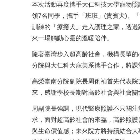
本次活動再度攜手大仁科技大學寵物照
領7名同學，攜手「班班」(貴賓犬)、「阿給
訓練的「療癒犬」走入護理之家，透過
來一場觸動心靈的溫暖陪伴。
隨著臺灣步入超高齡社會，機構長輩的
分院與大仁科大寵美系攜手合作，將課
高榮臺南分院副院長周俐禎首先代表院
來，感謝學校長期對高齡社會與社會關
周副院長強調，現代醫療照護不只關注
求，面對超高齡社會的來臨，高齡照護
與生命價值感；未來院方將持續結合大