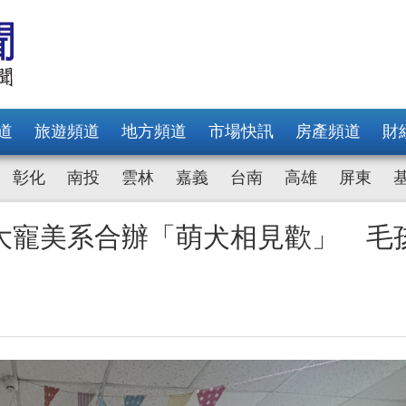
道
旅遊頻道
地方頻道
市場快訊
房產頻道
財
彰化
南投
雲林
嘉義
台南
高雄
屏東
大寵美系合辦「萌犬相見歡」 毛