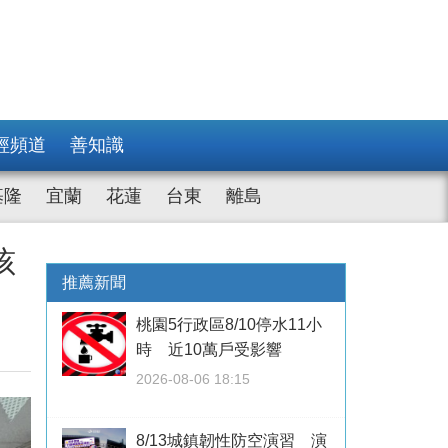
經頻道
善知識
基隆
宜蘭
花蓮
台東
離島
孩
推薦新聞
桃園5行政區8/10停水11小
時 近10萬戶受影響
2026-08-06 18:15
8/13城鎮韌性防空演習 演