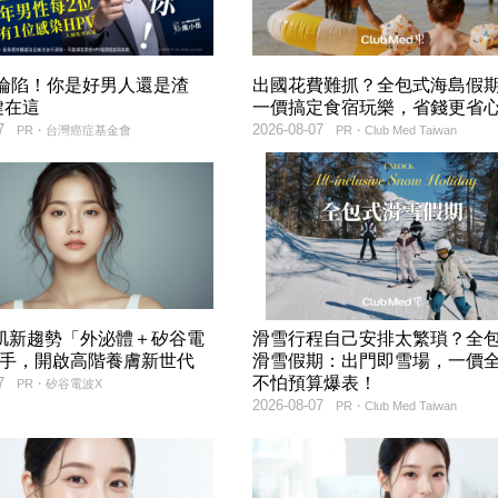
率淪陷！你是好男人還是渣
出國花費難抓？全包式海島假
鍵在這
一價搞定食宿玩樂，省錢更省
7
2026-08-07
PR・台灣癌症基金會
PR・Club Med Taiwan
美肌新趨勢「外泌體＋矽谷電
滑雪行程自己安排太繁瑣？全
聯手，開啟高階養膚新世代
滑雪假期：出門即雪場，一價
不怕預算爆表！
7
PR・矽谷電波X
2026-08-07
PR・Club Med Taiwan