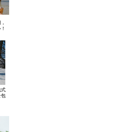
期，
心！
包式
全包