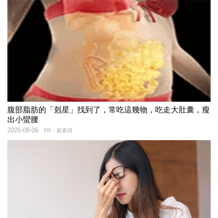
腹部脂肪的「剋星」找到了，常吃這幾物，吃走大肚囊，瘦
出小蠻腰
2026-08-06
PR・新素簡