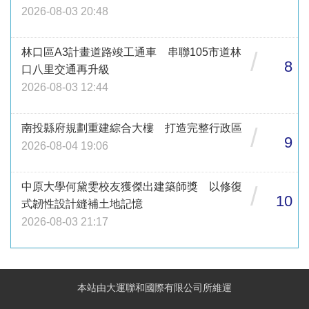
2026-08-03 20:48
林口區A3計畫道路竣工通車 串聯105市道林
/
8
口八里交通再升級
2026-08-03 12:44
南投縣府規劃重建綜合大樓 打造完整行政區
/
9
2026-08-04 19:06
中原大學何黛雯校友獲傑出建築師獎 以修復
/
10
式韌性設計縫補土地記憶
2026-08-03 21:17
本站由大運聯和國際有限公司所維運