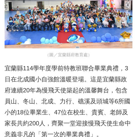
（圖／宜蘭縣府教育處）
宜蘭縣114學年度學前特教班聯合畢業典禮，3
日在北成國小自強館溫暖登場。這是宜蘭縣政
府連續20年為慢飛天使築起的溫馨舞台，包含
員山、冬山、北成、力行、礁溪及頭城等6所國
小的18位畢業生、47位在校生、貴賓、老師及
家長共約200人，齊聚一堂迎接慢飛天使生命中
意義非凡的「第一次的畢業典禮」。