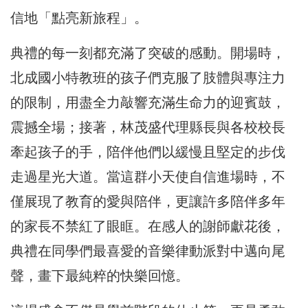
信地「點亮新旅程」。
典禮的每一刻都充滿了突破的感動。開場時，
北成國小特教班的孩子們克服了肢體與專注力
的限制，用盡全力敲響充滿生命力的迎賓鼓，
震撼全場；接著，林茂盛代理縣長與各校校長
牽起孩子的手，陪伴他們以緩慢且堅定的步伐
走過星光大道。當這群小天使自信進場時，不
僅展現了教育的愛與陪伴，更讓許多陪伴多年
的家長不禁紅了眼眶。在感人的謝師獻花後，
典禮在同學們最喜愛的音樂律動派對中邁向尾
聲，畫下最純粹的快樂回憶。