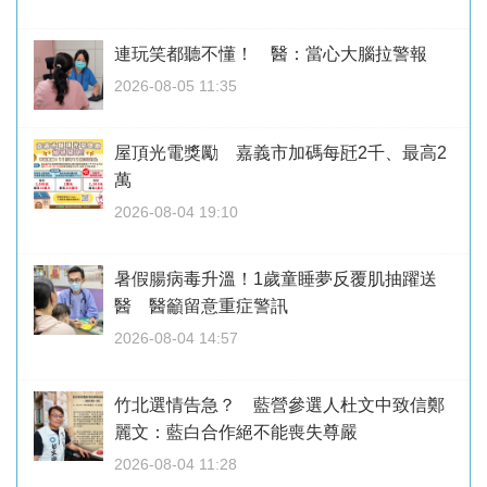
連玩笑都聽不懂！ 醫：當心大腦拉警報
2026-08-05 11:35
屋頂光電獎勵 嘉義市加碼每瓩2千、最高2
萬
2026-08-04 19:10
暑假腸病毒升溫！1歲童睡夢反覆肌抽躍送
醫 醫籲留意重症警訊
2026-08-04 14:57
竹北選情告急？ 藍營參選人杜文中致信鄭
麗文：藍白合作絕不能喪失尊嚴
2026-08-04 11:28