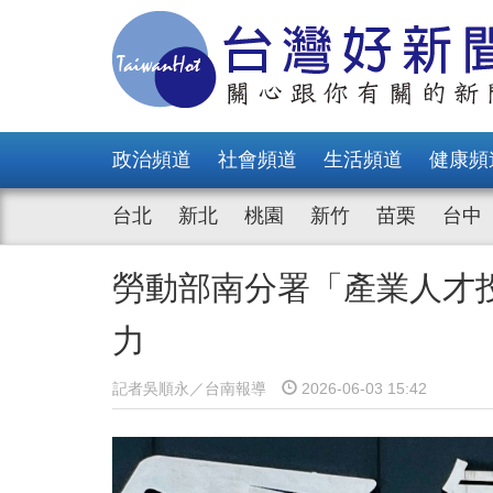
政治頻道
社會頻道
生活頻道
健康頻
台北
新北
桃園
新竹
苗栗
台中
勞動部南分署「產業人才
力
記者吳順永／台南報導
2026-06-03 15:42