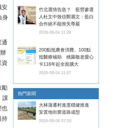
職安
竹北選情告急？ 藍營參選
人杜文中致信鄭麗文：藍白
自身
合作絕不能喪失尊嚴
2026-08-04 11:28
業通
200點抵農會消費、100點
府辦
抵醫療補助 桃園敬老愛心
業資
卡116年起全面擴大
2026-08-04 11:07
鼓勵
熱門新聞
，課
大林蒲遷村進度穩健推進
理也
安置地街廓道路成型
過持
2026-08-06 07:20