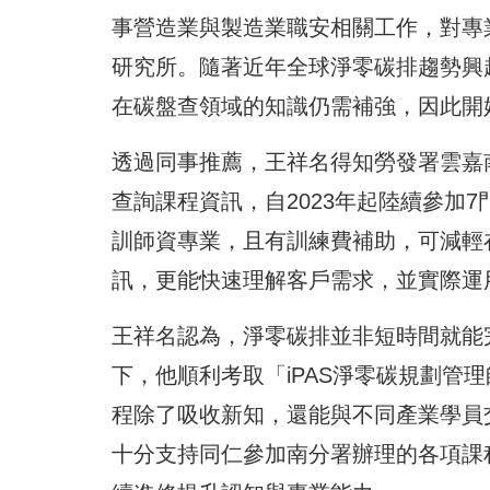
事營造業與製造業職安相關工作，對專
研究所。隨著近年全球淨零碳排趨勢興
在碳盤查領域的知識仍需補強，因此開
透過同事推薦，王祥名得知勞發署雲嘉
查詢課程資訊，自2023年起陸續參加
訓師資專業，且有訓練費補助，可減輕
訊，更能快速理解客戶需求，並實際運
王祥名認為，淨零碳排並非短時間就能
下，他順利考取「iPAS淨零碳規劃管
程除了吸收新知，還能與不同產業學員
十分支持同仁參加南分署辦理的各項課