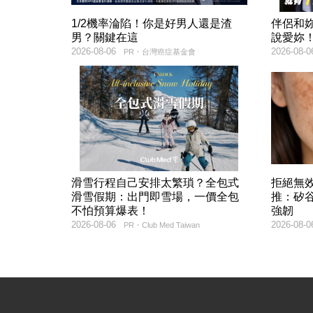
1/2機率淪陷！你是好男人還是渣
伴侶和
男？關鍵在這
說愛妳
2026-08-06
2026-08-0
PR・台灣癌症基金會
滑雪行程自己安排太繁瑣？全包式
拒絕無
滑雪假期：出門即雪場，一價全包
推：矽谷
不怕預算爆表！
強韌
2026-08-06
2026-08-0
PR・Club Med Taiwan