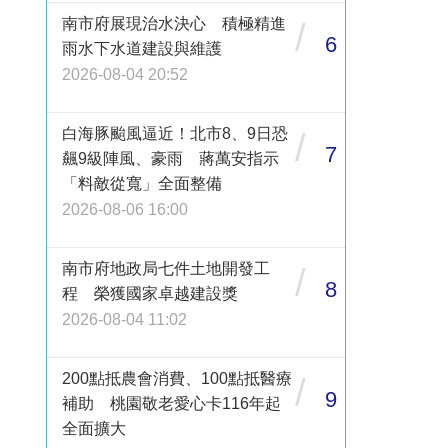
南市府展現治水決心 積極精進
/
6
雨水下水道建設與維護
2026-08-04 20:52
白海豚颱風逼近！北市8、9日恐
/
7
飆9級陣風、豪雨 蔣萬安指示
「料敵從寬」全面整備
2026-08-06 16:00
南市府地政局七件土地開發工
/
8
程 榮獲國家卓越建設獎
2026-08-04 11:02
200點抵農會消費、100點抵醫療
/
9
補助 桃園敬老愛心卡116年起
全面擴大