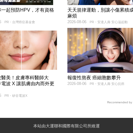
妳一起預防HPV，才有資格
天天規律運動，別讓小傷累積
！
麻煩
6
2026-08-06
PR・台灣癌症基金會
PR・安達人壽 安心溢起動
效醫美！皮膚專科醫師大
報復性熬夜 癌細胞數攀升
電波 X 讓肌膚由內而外更
2026-08-06
PR・安達人壽 安心抗癌
6
PR・矽谷電波X
Recommended by
本站由大運聯和國際有限公司所維運