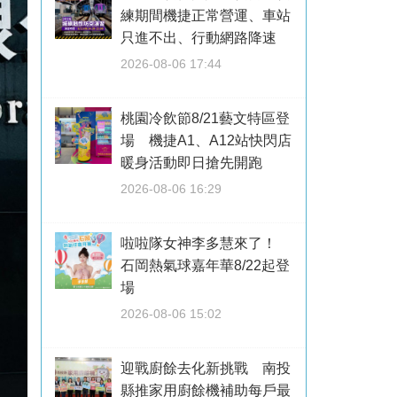
練期間機捷正常營運、車站
只進不出、行動網路降速
2026-08-06 17:44
桃園冷飲節8/21藝文特區登
場 機捷A1、A12站快閃店
暖身活動即日搶先開跑
2026-08-06 16:29
啦啦隊女神李多慧來了！
石岡熱氣球嘉年華8/22起登
場
2026-08-06 15:02
迎戰廚餘去化新挑戰 南投
縣推家用廚餘機補助每戶最