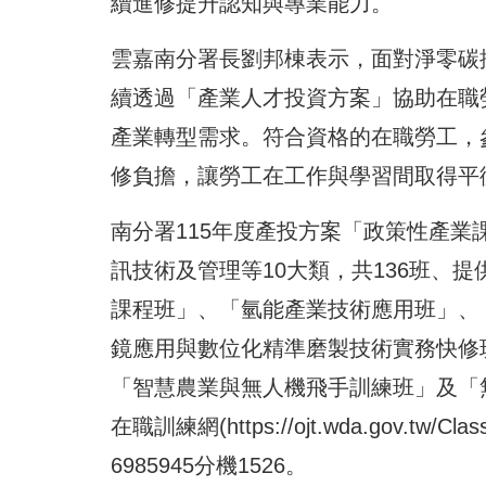
續進修提升認知與專業能力。
雲嘉南分署長劉邦棟表示，面對淨零碳
續透過「產業人才投資方案」協助在職
產業轉型需求。符合資格的在職勞工，
修負擔，讓勞工在工作與學習間取得平
南分署115年度產投方案「政策性產
訊技術及管理等10大類，共136班、提
課程班」、「氫能產業技術應用班」、
鏡應用與數位化精準磨製技術實務快修
「智慧農業與無人機飛手訓練班」及「
在職訓練網(
https://ojt.wda.gov.tw/Cl
6985945分機1526。