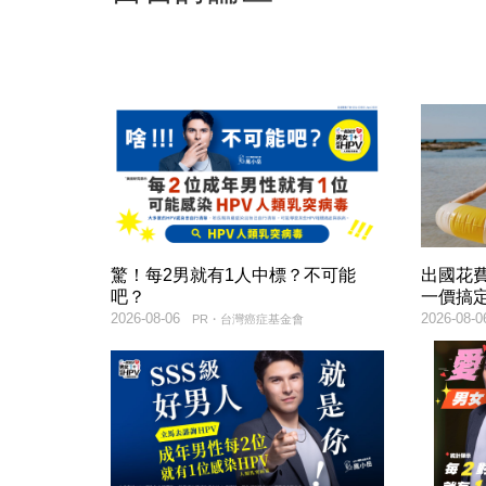
驚！每2男就有1人中標？不可能
出國花
吧？
一價搞
2026-08-06
2026-08-0
PR・台灣癌症基金會