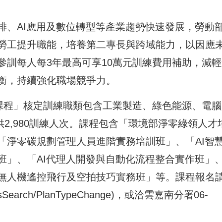
排、AI應用及數位轉型等產業趨勢快速發展，勞動
勞工提升職能，培養第二專長與跨域能力，以因應
參訓每人每3年最高可享10萬元訓練費用補助，減輕
衡，持續強化職場競爭力。
業課程」核定訓練職類包含工業製造、綠色能源、電腦
供2,980訓練人次。課程包含「環境部淨零綠領人才
「淨零碳規劃管理人員進階實務培訓班」、「AI智
班」、「AI代理人開發與自動化流程整合實作班」
無人機遙控飛行及空拍技巧實務班」等。課程報名
assSearch/PlanTypeChange
)，或洽雲嘉南分署06-