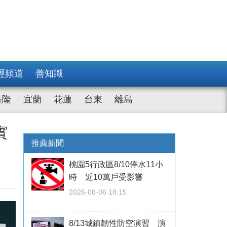
經頻道
善知識
基隆
宜蘭
花蓮
台東
離島
實
推薦新聞
桃園5行政區8/10停水11小
時 近10萬戶受影響
2026-08-06 18:15
8/13城鎮韌性防空演習 演