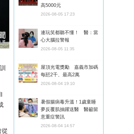
高5000元
2026-08-05 17:23
連玩笑都聽不懂！ 醫：當
心大腦拉警報
2026-08-05 11:35
屋頂光電獎勵 嘉義市加碼
訓
每瓩2千、最高2萬
2026-08-04 19:10
自
暑假腸病毒升溫！1歲童睡
成
夢反覆肌抽躍送醫 醫籲留
意重症警訊
2026-08-04 14:57
曾從