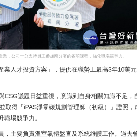
製造業，公司十分支持員工參加南分署的各項課程，強化職場競爭力。
產業人才投資方案」，提供在職勞工最高3年10萬元
與ESG議題日益重視，意識到自身相關知識不足，
，並取得「iPAS淨零碳規劃管理師（初級）」證照，
升職場競爭力。
員，主要負責溫室氣體盤查及系統維護工作。過去