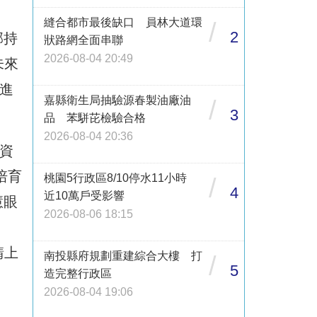
縫合都市最後缺口 員林大道環
/
2
部持
狀路網全面串聯
2026-08-04 20:49
未來
進
嘉縣衛生局抽驗源春製油廠油
/
3
品 苯駢芘檢驗合格
2026-08-04 20:36
資
培育
桃園5行政區8/10停水11小時
/
4
近10萬戶受影響
慧眼
2026-08-06 18:15
、
請上
南投縣府規劃重建綜合大樓 打
/
5
造完整行政區
2026-08-04 19:06