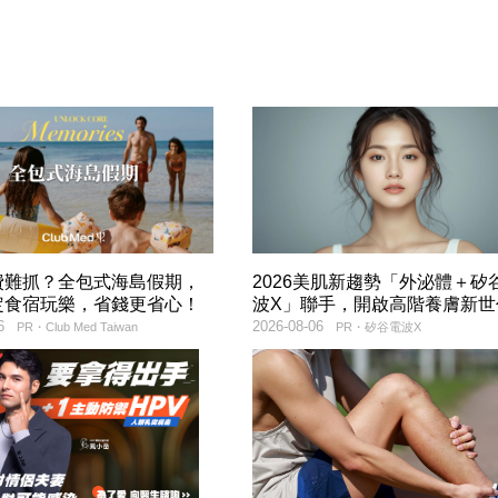
費難抓？全包式海島假期，
2026美肌新趨勢「外泌體＋矽
定食宿玩樂，省錢更省心！
波X」聯手，開啟高階養膚新世
6
2026-08-06
PR・Club Med Taiwan
PR・矽谷電波X