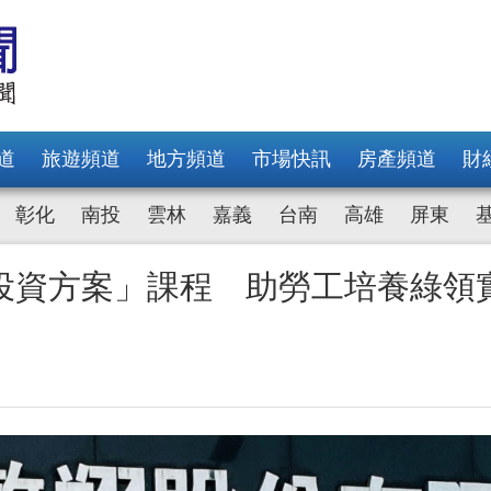
道
旅遊頻道
地方頻道
市場快訊
房產頻道
財
彰化
南投
雲林
嘉義
台南
高雄
屏東
投資方案」課程 助勞工培養綠領