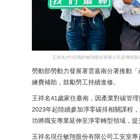
王祥名(中)任職的敏翔股份有限公司是傳統
勞動部勞動力發展署雲嘉南分署推動「
練費補助，鼓勵勞工持續進修。
王祥名41歲家住臺南，因產業對碳管理
2023年起陸續參加淨零碳排相關課程
功將職安專業延伸至淨零轉型領域，提
王祥名現任敏翔股份有限公司工安室專