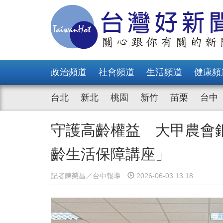
政治頻道
社會頻道
生活頻道
健康頻
台北
新北
桃園
新竹
苗栗
台中
守護高齡權益 大甲農會
齡生活保障講座」
記者陳榮昌／台中報導
2026-06-03 13:18