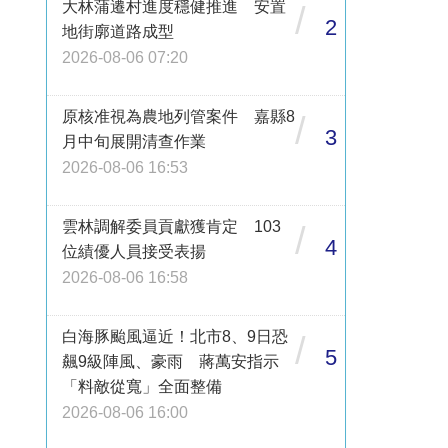
大林蒲遷村進度穩健推進 安置
/
2
地街廓道路成型
2026-08-06 07:20
原核准視為農地列管案件 嘉縣8
/
3
月中旬展開清查作業
2026-08-06 16:53
雲林調解委員貢獻獲肯定 103
/
4
位績優人員接受表揚
2026-08-06 16:58
白海豚颱風逼近！北市8、9日恐
/
5
飆9級陣風、豪雨 蔣萬安指示
「料敵從寬」全面整備
2026-08-06 16:00