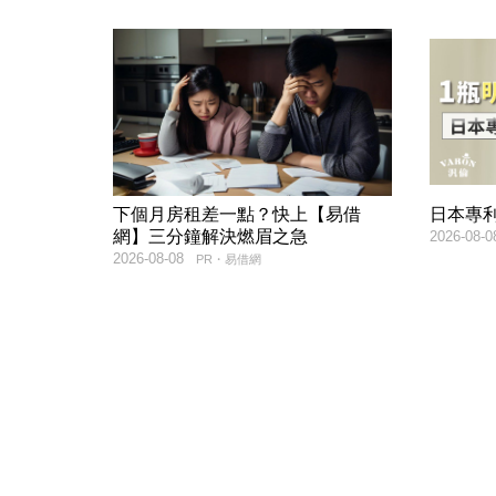
下個月房租差一點？快上【易借
日本專
網】三分鐘解決燃眉之急
2026-08-0
2026-08-08
PR・易借網