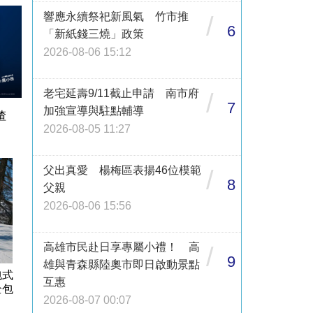
響應永續祭祀新風氣 竹市推
/
6
「新紙錢三燒」政策
2026-08-06 15:12
老宅延壽9/11截止申請 南市府
/
7
加強宣導與駐點輔導
渣
2026-08-05 11:27
父出真愛 楊梅區表揚46位模範
/
8
父親
2026-08-06 15:56
高雄市民赴日享專屬小禮！ 高
/
9
雄與青森縣陸奧市即日啟動景點
包式
互惠
全包
2026-08-07 00:07