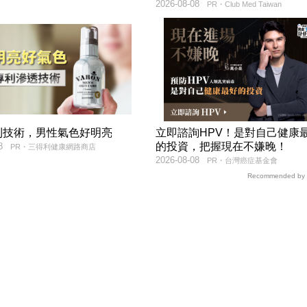
2026-08-08
PR・Club Med Taiwan
利技術，男性氣色好明亮
立即諮詢HPV！是對自己健康
的投資，把握現在不嫌晚！
8
PR・三得利健康網路商店
2026-08-08
PR・台灣癌症基金會
Recommended by