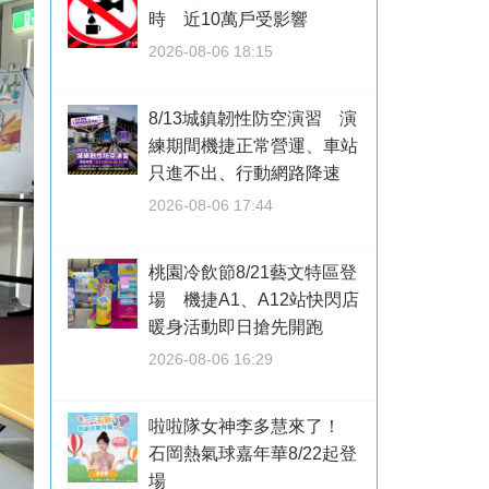
時 近10萬戶受影響
2026-08-06 18:15
8/13城鎮韌性防空演習 演
練期間機捷正常營運、車站
只進不出、行動網路降速
2026-08-06 17:44
桃園冷飲節8/21藝文特區登
場 機捷A1、A12站快閃店
暖身活動即日搶先開跑
2026-08-06 16:29
啦啦隊女神李多慧來了！
石岡熱氣球嘉年華8/22起登
場