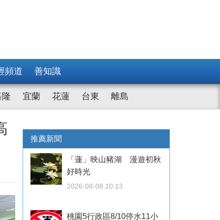
經頻道
善知識
基隆
宜蘭
花蓮
台東
離島
高
推薦新聞
「蓮」映山豬湖 漫遊初秋
好時光
2026-08-08 10:13
桃園5行政區8/10停水11小