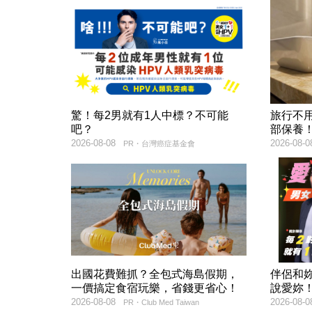
驚！每2男就有1人中標？不可能
旅行不
吧？
部保養
2026-08-08
2026-08-0
PR・台灣癌症基金會
出國花費難抓？全包式海島假期，
伴侶和
一價搞定食宿玩樂，省錢更省心！
說愛妳
2026-08-08
2026-08-0
PR・Club Med Taiwan