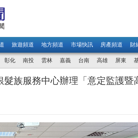
道
旅遊頻道
地方頻道
市場快訊
房產頻道
財
彰化
南投
雲林
嘉義
台南
高雄
屏東
銀髮族服務中心辦理「意定監護暨