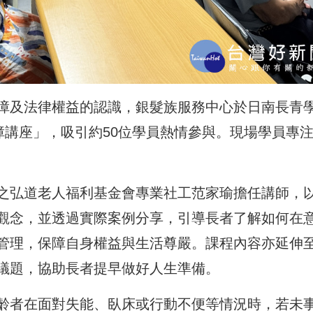
障及法律權益的認識，銀髮族服務中心於日南長青
障講座」，吸引約50位學員熱情參與。現場學員專
之弘道老人福利基金會專業社工范家瑜擔任講師，
觀念，並透過實際案例分享，引導長者了解如何在
管理，保障自身權益與生活尊嚴。課程內容亦延伸
議題，協助長者提早做好人生準備。
齡者在面對失能、臥床或行動不便等情況時，若未