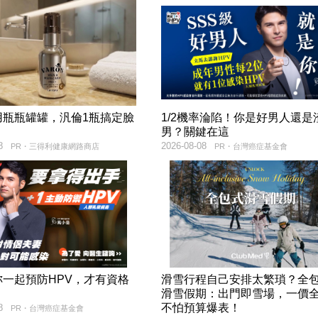
用瓶瓶罐罐，汎倫1瓶搞定臉
1/2機率淪陷！你是好男人還是
！
男？關鍵在這
8
2026-08-08
PR・三得利健康網路商店
PR・台灣癌症基金會
妳一起預防HPV，才有資格
滑雪行程自己安排太繁瑣？全
！
滑雪假期：出門即雪場，一價
不怕預算爆表！
8
PR・台灣癌症基金會