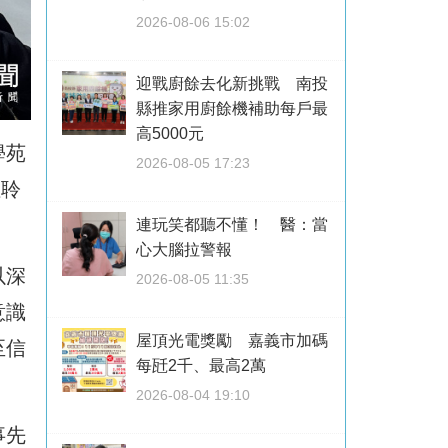
2026-08-06 15:02
迎戰廚餘去化新挑戰 南投
縣推家用廚餘機補助每戶最
高5000元
學苑
2026-08-05 17:23
注聆
連玩笑都聽不懂！ 醫：當
心大腦拉警報
以深
2026-08-05 11:35
意識
屋頂光電獎勵 嘉義市加碼
至信
每瓩2千、最高2萬
2026-08-04 19:10
事先