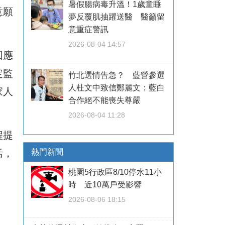
暑假腸病毒升溫！1歲童睡
意願
夢反覆肌抽躍送醫 醫籲留
意重症警訊
2026-08-04 14:57
回應
定監
竹北選情告急？ 藍營參選
人杜文中致信鄭麗文：藍白
家人
合作絕不能喪失尊嚴
2026-08-04 11:28
程提
熱門新聞
活，
桃園5行政區8/10停水11小
時 近10萬戶受影響
2026-08-06 18:15