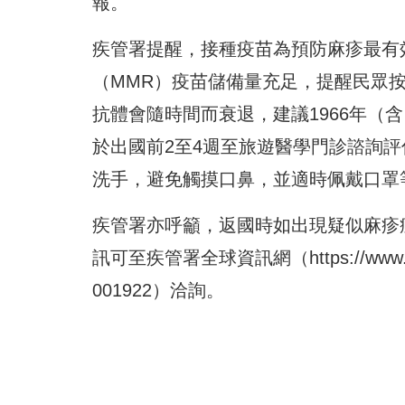
報。
疾管署提醒，接種疫苗為預防麻疹最有
（MMR）疫苗儲備量充足，提醒民眾
抗體會隨時間而衰退，建議1966年（
於出國前2至4週至旅遊醫學門診諮詢
洗手，避免觸摸口鼻，並適時佩戴口罩
疾管署亦呼籲，返國時如出現疑似麻疹
訊可至疾管署全球資訊網（
https://www
001922）洽詢。