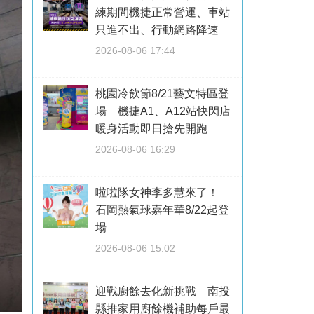
練期間機捷正常營運、車站
只進不出、行動網路降速
2026-08-06 17:44
桃園冷飲節8/21藝文特區登
場 機捷A1、A12站快閃店
暖身活動即日搶先開跑
2026-08-06 16:29
啦啦隊女神李多慧來了！
石岡熱氣球嘉年華8/22起登
場
2026-08-06 15:02
迎戰廚餘去化新挑戰 南投
縣推家用廚餘機補助每戶最