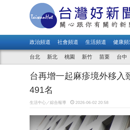
政治頻道
社會頻道
生活頻道
健康頻
台北
新北
桃園
新竹
苗栗
台中
台再增一起麻疹境外移入
491名
生活中心／綜合報導
2026-06-02 20:58