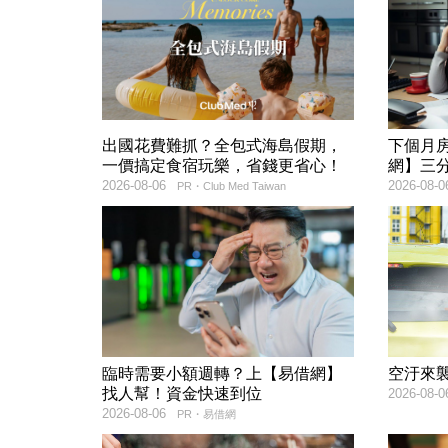
出國花費難抓？全包式海島假期，
下個月
一價搞定食宿玩樂，省錢更省心！
網】三
2026-08-06
2026-08-0
PR・Club Med Taiwan
臨時需要小額週轉？上【易借網】
空汙來
找人幫！資金快速到位
2026-08-0
2026-08-06
PR・易借網