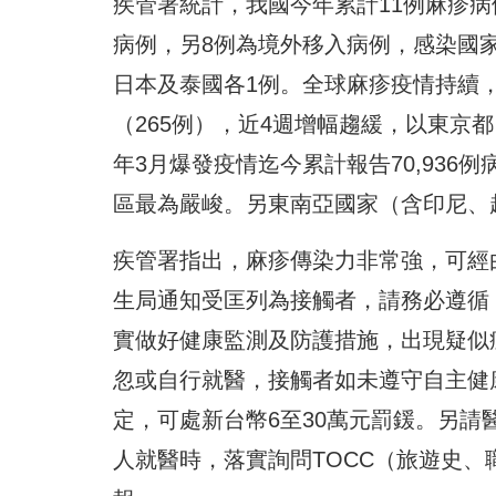
疾管署統計，我國今年累計11例麻疹病
病例，另8例為境外移入病例，感染國
日本及泰國各1例。全球麻疹疫情持續，
（265例），近4週增幅趨緩，以東京
年3月爆發疫情迄今累計報告70,936例
區最為嚴峻。另東南亞國家（含印尼、
疾管署指出，麻疹傳染力非常強，可經
生局通知受匡列為接觸者，請務必遵循
實做好健康監測及防護措施，出現疑似
忽或自行就醫，接觸者如未遵守自主健康
定，可處新台幣6至30萬元罰鍰。另
人就醫時，落實詢問TOCC（旅遊史