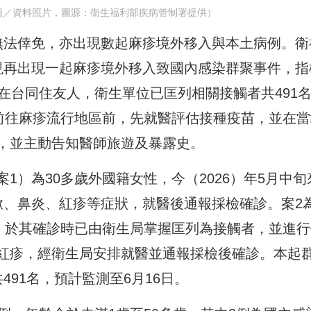
圖／資料照片，圖源：衛生福利部疾病管制署提供）
無法倖免，亦出現數起麻疹境外移入與本土病例。衛
現再出現一起麻疹境外移入致國內感染群聚事件，指
在台同住友人，衛生單位已匡列相關接觸者共491
眾前往麻疹流行地區前，先就醫評估接種疫苗，並在當
，並主動告知醫師旅遊及暴露史。
1）為30多歲外國籍女性，今（2026）年5月中旬
嗽、鼻炎、紅疹等症狀，就醫後通報採檢確診。案2
人，於其確診時已由衛生局掌握匡列為接觸者，並進行
紅疹，經衛生局安排就醫並通報採檢後確診。本起
91名，預計監測至6月16日。