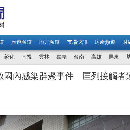
道
旅遊頻道
地方頻道
市場快訊
房產頻道
財
彰化
南投
雲林
嘉義
台南
高雄
屏東
致國內感染群聚事件 匡列接觸者