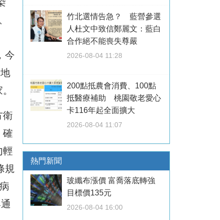
染
竹北選情告急？ 藍營參選
、
人杜文中致信鄭麗文：藍白
合作絕不能喪失尊嚴
，今
2026-08-04 11:28
卡地
200點抵農會消費、100點
家。
抵醫療補助 桃園敬老愛心
卡116年起全面擴大
方衛
2026-08-04 11:07
，確
勿輕
熱門新聞
條規
玻纖布漲價 富喬落底轉強
病
目標價135元
與通
2026-08-04 16:00