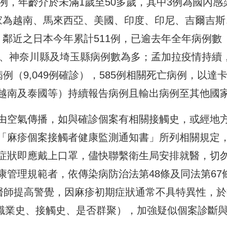
例，年齡介於未滿1歲至50多歲，其中3例為國內感
家為越南、馬來西亞、美國、印度、印尼、吉爾吉斯
鄰近之日本今年累計511例，已逾去年全年病例數
都、神奈川縣及埼玉縣病例數為多；孟加拉疫情持續
病例（9,049例確診），585例相關死亡病例，以達
越南及泰國等）持續報告病例且輸出病例至其他國
由空氣傳播，如與確診個案有相關接觸史，或經地
「麻疹個案接觸者健康監測通知書」所列相關規定
症狀即應戴上口罩，儘快聯繫衛生局安排就醫，切
管理規範者，依傳染病防治法第48條及同法第67
請醫師提高警覺，因麻疹初期症狀通常不具特異性，於
、職業史、接觸史、是否群聚），加強疑似個案診斷