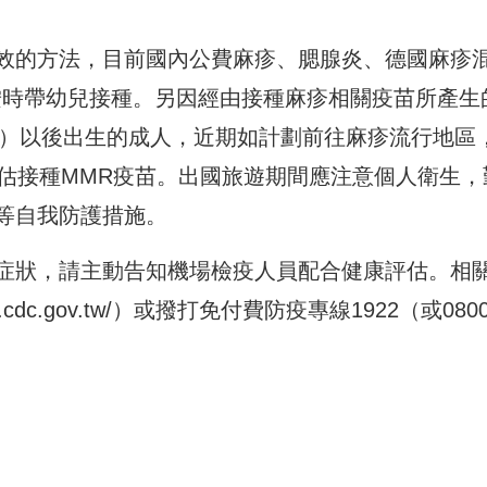
效的方法，目前國內公費麻疹、腮腺炎、德國麻疹
按時帶幼兒接種。另因經由接種麻疹相關疫苗所產生
含）以後出生的成人，近期如計劃前往麻疹流行地區
評估接種MMR疫苗。出國旅遊期間應注意個人衛生，
等自我防護措施。
症狀，請主動告知機場檢疫人員配合健康評估。相
.cdc.gov.tw/
）或撥打免付費防疫專線1922（或0800