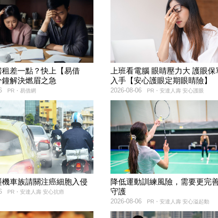
房租差一點？快上【易借
上班看電腦 眼睛壓力大 護眼保
分鐘解決燃眉之急
入手【安心護眼定期眼睛險】
6
2026-08-06
PR・易借網
PR・安達人壽 安心護眼
襲機車族請關注癌細胞入侵
降低運動訓練風險，需要更完
守護
6
PR・安達人壽 安心抗癌
2026-08-06
PR・安達人壽 安心溢起動