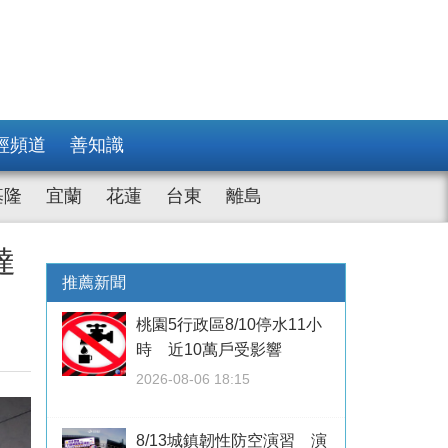
經頻道
善知識
基隆
宜蘭
花蓮
台東
離島
達
推薦新聞
桃園5行政區8/10停水11小
時 近10萬戶受影響
2026-08-06 18:15
8/13城鎮韌性防空演習 演