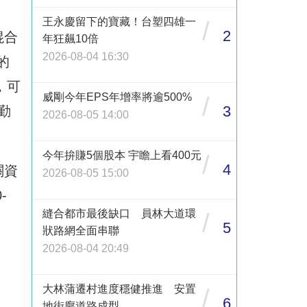
王永慶留下的寶藏！台塑四雄一
/
2
混合
年狂飆10倍
2026-08-04 16:30
的
，可
威剛今年EPS年增率將逾500%
/
3
勤
2026-08-05 14:00
今年拚賺5個股本 宇瞻上看400元
/
4
關資
2026-08-05 15:00
-
縫合都市最後缺口 員林大道環
/
5
狀路網全面串聯
2026-08-04 20:49
大林蒲遷村進度穩健推進 安置
/
6
地街廓道路成型