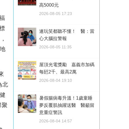
高5000元
2026-08-05 17:23
福
標
連玩笑都聽不懂！ 醫：當
名，
心大腦拉警報
2026-08-05 11:35
地
屋頂光電獎勵 嘉義市加碼
每瓩2千、最高2萬
來
2026-08-04 19:10
為北
健
暑假腸病毒升溫！1歲童睡
群聚
夢反覆肌抽躍送醫 醫籲留
意重症警訊
2026-08-04 14:57