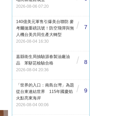
2026-08-06 07:20
140億美元軍售引爆美台聯防 麥
/
7
考爾拋重磅訊號！防空飛彈與無
人機台美共同生產大轉型
2026-08-04 16:30
嘉縣衛生局抽驗源春製油廠油
/
8
品 苯駢芘檢驗合格
2026-08-04 20:36
「世界的入口：南島台灣」為題
/
9
從台東連結世界 115年國慶焰
火點亮東海岸
2026-08-04 00:06