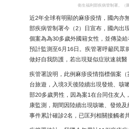
衛生福利部疾病管制署。（
近2年全球有明顯的麻疹疫情，國內亦
部疾病管制署今（2）日宣布，國內出
個案為為30多歲外國籍女性，並傳染給
預計監測至6月16日。疾管署呼籲民
做好自我防護，若出現疑似症狀速就醫
疾管署說明，此例麻疹疫情指標個案（案
台旅遊，入境3天後陸續出現發燒、咳
部20多歲男性，因為案1在台同住友
康監測，期間因陸續出現咳嗽、發燒及
事件累計確診2名，已匡列相關接觸者共4