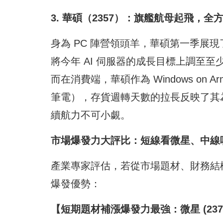
3. 華碩（2357）：旗艦航母起飛，
身為 PC 陣營領頭羊，華碩第一季展
將今年 AI 伺服器的成長目標上調至至少 
而在消費端，華碩作為 Windows on Ar
筆電），存貨週轉天數的拉長反映了其
續航力不可小覷。
市場爆發力大評比：短線看微星、中線
產業專家評估，若從市場題材、財務結
爆發優勢：
【短期題材補漲爆發力最強：微星 (237