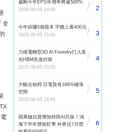
威剛今年EPS年增率將逾500%
/
2
2026-08-05 14:00
懸
「全
今年拚賺5個股本 宇瞻上看400元
/
3
的
2026-08-05 15:00
力積電轉型3D AI Foundry打入美
/
4
光HBM先進封裝
2026-08-05 10:30
大幅去槓桿 日電貿有166%補漲
/
5
空間
策
2026-08-05 14:45
TX
筆電
蘋果鏈拉貨潮加持與AI共振！鴻
/
6
海下半年營收旺季 外界估7月營
收看9000億元