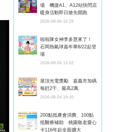
場 機捷A1、A12站快閃店
暖身活動即日搶先開跑
2026-08-06 16:29
啦啦隊女神李多慧來了！
石岡熱氣球嘉年華8/22起登
場
2026-08-06 15:02
屋頂光電獎勵 嘉義市加碼
每瓩2千、最高2萬
2026-08-04 19:10
200點抵農會消費、100點
抵醫療補助 桃園敬老愛心
卡116年起全面擴大