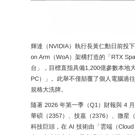
輝達（NVIDIA）執行長黃仁勳日前投下震
on Arm（WoA）架構打造的「RTX 
台」，目標直指具備1,200億參數本地大型模
PC）」。此舉不僅顛覆了個人電腦過
規格大洗牌。
隨著 2026 年第一季（Q1）財報與 
華碩（2357）、技嘉（2376）、微星
科技巨頭，在 AI 技術由「雲端（Clo