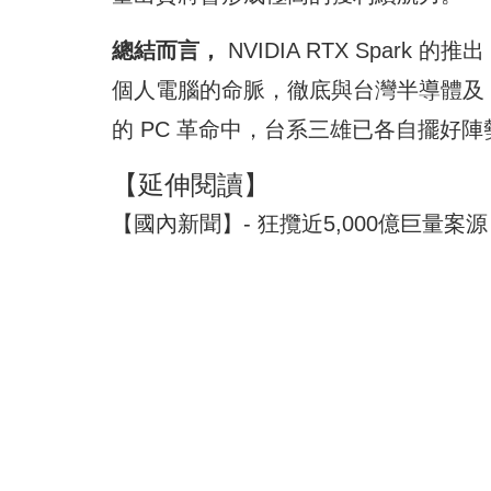
總結而言，
NVIDIA RTX Spar
個人電腦的命脈，徹底與台灣半導體及 P
的 PC 革命中，台系三雄已各自擺好
【延伸閱讀】
【國內新聞】- 狂攬近5,000億巨量案