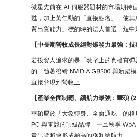
微星先前在 AI 伺服器題材的市場期
甦，加上黃仁勳的「直接點名」，使其成
質出貨能力」標的時的法人首選，短中
【中長期營收成長絕對爆發力最強：技嘉 (
若投資人追求的是「數字上的真槍實彈與
的。隨著後續 NVIDIA GB300 
直接兌現到營收上。
【產業全面制霸、續航力最強：華碩 (23
華碩屬於「大象轉身、全面通吃」的格
PC 與電競的頂級品牌。一旦秋季 WoA 平
量出貨將會形成極高的獲利續航力。