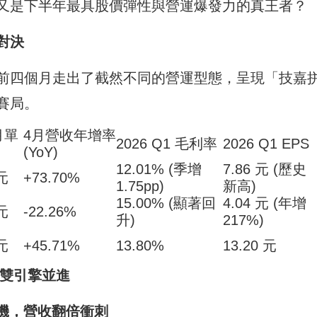
又是下半年最具股價彈性與營運爆發力的真王者？
對決
前四個月走出了截然不同的營運型態，呈現「技嘉
賽局。
月單
4月營收年增率
2026 Q1 毛利率
2026 Q1 EPS
(YoY)
12.01% (季增
7.86 元 (歷史
億元
+73.70%
1.75pp)
新高)
15.00% (顯著回
4.04 元 (年增
億元
-22.26%
升)
217%)
億元
+45.71%
13.80%
13.20 元
 雙引擎並進
印鈔機，營收翻倍衝刺