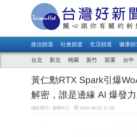
政治頻道
社會頻道
生活頻道
健康頻
台北
新北
桃園
新竹
苗栗
台中
黃仁勳RTX Spark引爆
解密，誰是邊緣 AI 爆發
理財周刊／新聞中心
2026-06-02 11:30