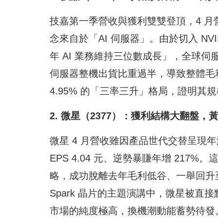
技嘉第一季營收與獲利雙雙登頂，4 月營
念來自於「AI 伺服器」。由於切入 NVI
年 AI 業務維持三位數成長」，全球
伺服器整機出貨比重過半，導致整體毛利
4.95% 的「三率三升」格局，證明
2. 微星（2377）：獲利結構大翻盤，黃
微星 4 月營收雖因產品世代交替呈現年
EPS 4.04 元、逆勢暴賺年增 21
略，成功脫離去年毛利低谷、一舉回升至 
Spark 晶片的主題演講中，微星被直
市場的純度極高，換機潮動能蓄勢待發