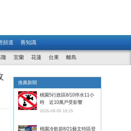
經頻道
善知識
基隆
宜蘭
花蓮
台東
離島
收
推薦新聞
桃園5行政區8/10停水11小
時 近10萬戶受影響
2026-08-06 18:15
桃園冷飲節8/21藝文特區登