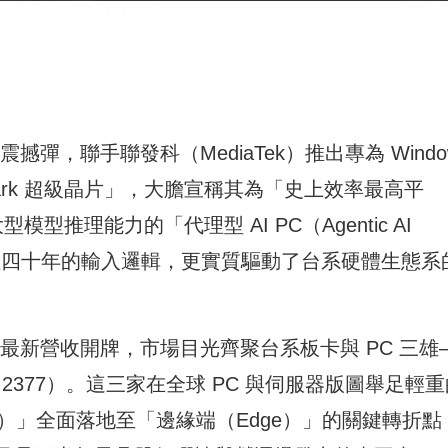
撼彈，聯手聯發科（MediaTek）推出專為 Windo
Spark 超級晶片」，大膽宣稱其為「史上效率最高平
型推理能力的「代理型 AI PC（Agentic AI
往四十年的輸入邏輯，更實質驅動了台系硬體生態系
4 月最新營收開牌，市場目光齊聚台系板卡與 PC 三雄
（2377）。這三家在全球 PC 與伺服器版圖舉足輕
ud）」全面落地至「邊緣端（Edge）」的關鍵轉折點