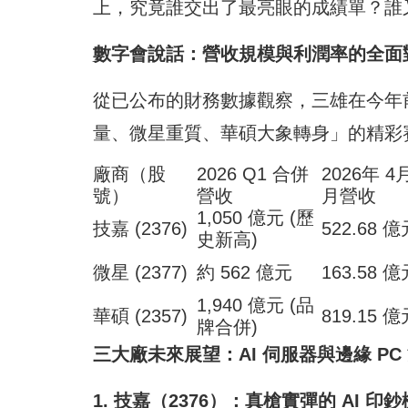
上，究竟誰交出了最亮眼的成績單？誰
數字會說話：營收規模與利潤率的全面
從已公布的財務數據觀察，三雄在今年
量、微星重質、華碩大象轉身」的精彩
廠商（股
2026 Q1 合併
2026年 4
號）
營收
月營收
1,050 億元 (歷
技嘉 (2376)
522.68 
史新高)
微星 (2377)
約 562 億元
163.58 
1,940 億元 (品
華碩 (2357)
819.15 
牌合併)
三大廠未來展望：AI 伺服器與邊緣 PC
1. 技嘉（2376）：真槍實彈的 AI 