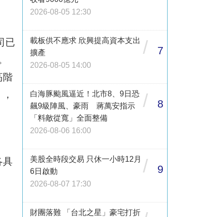
2026-08-05 12:30
載板供不應求 欣興提高資本支出
司已
/
7
擴產
）。
2026-08-05 14:00
高階
」，
白海豚颱風逼近！北市8、9日恐
/
8
飆9級陣風、豪雨 蔣萬安指示
「料敵從寬」全面整備
2026-08-06 16:00
美股全時段交易 只休一小時12月
各具
/
9
6日啟動
2026-08-07 17:30
財團落難 「台北之星」豪宅打折