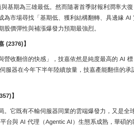
待值與基期為三雄最低。然而隨著首季財報利潤率大復
為市場尋找「基期低、獲利結構翻轉、具邊緣 AI 
期股價彈性與補漲爆發力預期最強烈。
2376)】
營收翻倍的快感」，技嘉依然是純度最高的 AI 標
與新架構伺服器在今年下半年陸續放量，技嘉產能翻倍的承
57)】
局。它既有不輸伺服器同業的雲端爆發力，又是全
台與 AI 代理（Agentic AI）生態系成熟，華碩的