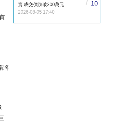
/
10
賣 成交價跌破200萬元
2026-08-05 17:40
實
諾將
球
巨