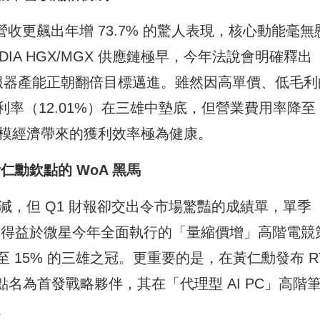
收更飆出年增 73.7% 的驚人表現，核心動能毫無
DIA HGX/MGX 供應鏈極早，今年法說會明確釋出
伺服器產能正朝翻倍目標邁進。雖然因高單價、低毛利
率（12.01%）在三雄中墊底，但營業費用率降至
其規模經濟帶來的獲利效率極為健康。
仁勳欽點的 WoA 黑馬
減，但 Q1 財報卻交出令市場驚豔的成績單，單季
7%。這得益於微星今年全面執行的「量縮價增」高階電競
15% 的三雄之冠。更重要的是，在黃仁勳發布 R
接點名為首發戰略夥伴，其在「代理型 AI PC」高階
。