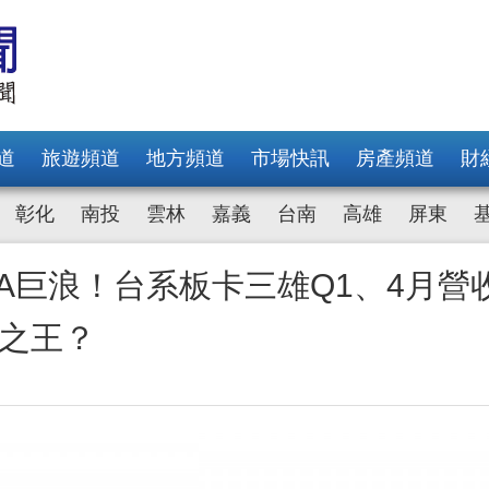
道
旅遊頻道
地方頻道
市場快訊
房產頻道
財
彰化
南投
雲林
嘉義
台南
高雄
屏東
WoA巨浪！台系板卡三雄Q1、4月營
力之王？