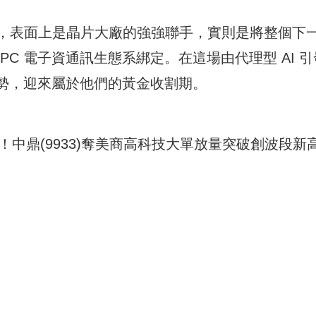
k 的推出，表面上是晶片大廠的強強聯手，實則是將整個下
C 電子資通訊生態系綁定。在這場由代理型 AI 引
陣勢，迎來屬於他們的黃金收割期。
源！中鼎(9933)奪美商高科技大單放量突破創波段新