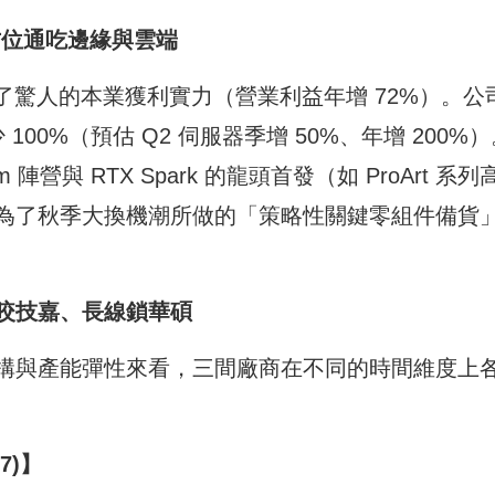
全方位通吃邊緣與雲端
現了驚人的本業獲利實力（營業利益年增 72%）。公
100%（預估 Q2 伺服器季增 50%、年增 200%
m 陣營與 RTX Spark 的龍頭首發（如 ProArt 系列
為了秋季大換機潮所做的「策略性關鍵零組件備貨
咬技嘉、長線鎖華碩
構與產能彈性來看，三間廠商在不同的時間維度上
7)】