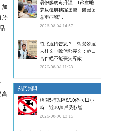
暑假腸病毒升溫！1歲童睡
、加
夢反覆肌抽躍送醫 醫籲留
將於
意重症警訊
2026-08-04 14:57
品
竹北選情告急？ 藍營參選
人杜文中致信鄭麗文：藍白
合作絕不能喪失尊嚴
2026-08-04 11:28
會
熱門新聞
提高
桃園5行政區8/10停水11小
時 近10萬戶受影響
2026-08-06 18:15