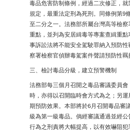
毒品危害防制條例，經過二次修正，就
規定，最重法定刑為死刑。同條例第9
至二分之一。法務部所屬台灣高等檢察
重點，並列為安居緝毒等專案查緝重點
事訴訟法將不能安全駕駛罪納入預防性羈押
察署檢察官偵辦毒駕案件聲請預防性羈押
三、檢討毒品分級，建立預警機制
法務部每三個月召開之毒品審議委員會
時，亦得以召開臨時會方式為之；另運
期預防效果。本部將於6月召開毒品審
級為第一級毒品。倘經審議通過並經公
行為之刑責將大幅提高，以有效嚇阻犯