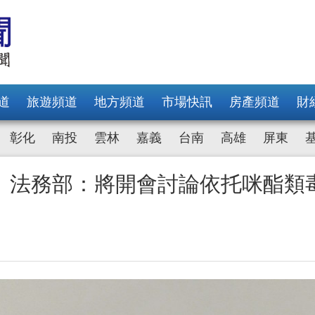
道
旅遊頻道
地方頻道
市場快訊
房產頻道
財
彰化
南投
雲林
嘉義
台南
高雄
屏東
 法務部：將開會討論依托咪酯類