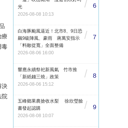
/
6
光
2026-08-08 10:13
品
白海豚颱風逼近！北市8、9日恐
/
治療
7
飆9級陣風、豪雨 蔣萬安指示
「料敵從寬」全面整備
用毒
2026-08-06 16:00
響應永續祭祀新風氣 竹市推
/
8
「新紙錢三燒」政策
2026-08-06 15:12
解決
法院
五峰鄉果農搶收水梨 徐欣瑩臉
/
9
書發起認購
2026-08-08 10:07