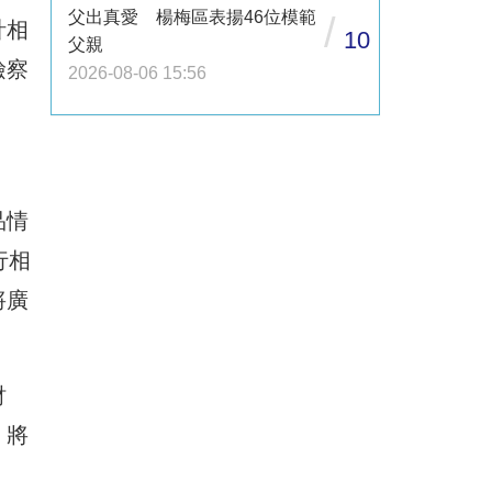
父出真愛 楊梅區表揚46位模範
/
計相
10
父親
檢察
2026-08-06 15:56
品情
行相
將廣
財
，將