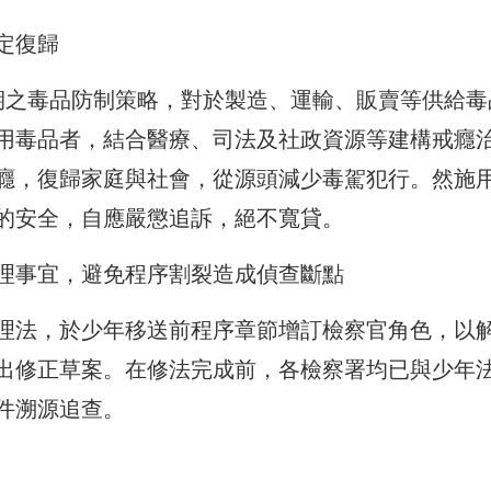
定復歸
期之毒品防制策略，對於製造、運輸、販賣等供給毒
用毒品者，結合醫療、司法及社政資源等建構戒癮
癮，復歸家庭與社會，從源頭減少毒駕犯行。然施
的安全，自應嚴懲追訴，絕不寬貸。
理事宜，避免程序割裂造成偵查斷點
理法，於少年移送前程序章節增訂檢察官角色，以
出修正草案。在修法完成前，各檢察署均已與少年
件溯源追查。