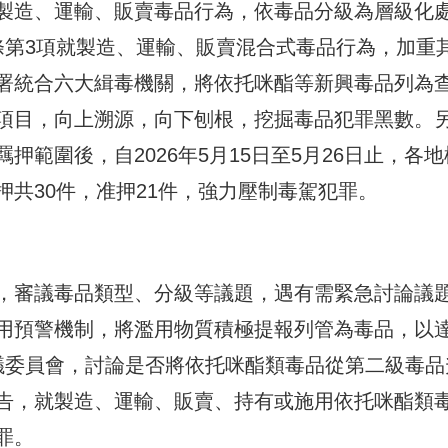
製造、運輸、販賣毒品行為，依毒品分級為層級化
條第3項就製造、運輸、販賣混合式毒品行為，加重
署統合六大緝毒機關，將依托咪酯等新興毒品列為
項目，向上溯源，向下刨根，挖掘毒品犯罪黑數。
範圍後，自2026年5月15日至5月26日止，各地
共30件，准押21件，強力壓制毒駕犯罪。
，審議毒品類型、分級等議題，遇有需緊急討論議
用預警機制，將濫用物質積極提報列管為毒品，以
議委員會，討論是否將依托咪酯類毒品從第二級毒品
告，就製造、運輸、販賣、持有或施用依托咪酯類
罪。