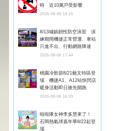
時 近10萬戶受影響
2026-08-06 18:15
8/13城鎮韌性防空演習 演
練期間機捷正常營運、車站
只進不出、行動網路降速
2026-08-06 17:44
桃園冷飲節8/21藝文特區登
場 機捷A1、A12站快閃店
暖身活動即日搶先開跑
2026-08-06 16:29
啦啦隊女神李多慧來了！
石岡熱氣球嘉年華8/22起登
場