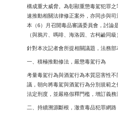
構成重大威脅。為彰顯重懲毒駕犯罪之
速推動相關法律修正案外，亦同步與司
本（6）月召開毒品審議委員會，討論
（與鴉片、嗎啡、海洛因、古柯鹼同級
針對本次記者會所提相關議題，法務部
一、積極推動修法，嚴懲毒駕行為
考量毒駕行為與酒駕行為本質惡害性不同
議，朝向將毒駕與酒駕行為分別規範之
法定刑度，並嚴格假釋門檻，增訂義務
二、持續溯源斷根，澈查毒品犯罪網路