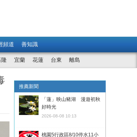
經頻道
善知識
基隆
宜蘭
花蓮
台東
離島
毒
推薦新聞
「蓮」映山豬湖 漫遊初秋
好時光
2026-08-08 10:13
桃園5行政區8/10停水11小