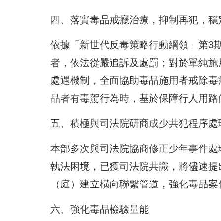
四、落實毒品戒癮治療，抑制再犯，穩
依據「新世代反毒策略行動綱領」第3
者，依法從嚴追訴及處罰；對於單純施
處遇機制，全面協助毒品施用者戒除毒
品者有毒駕行為時，基於保障行人用路
五、積極與司法院研商成少共犯程序處
本部多次與司法院協商修正少年事件處
執法困境，已獲司法院共識，將儘速提
（庭）建立橫向聯繫管道，強化毒品案
六、強化毒品檢驗量能