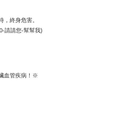
時，終身危害。
00-請請您-幫幫我)
臟血管疾病！※