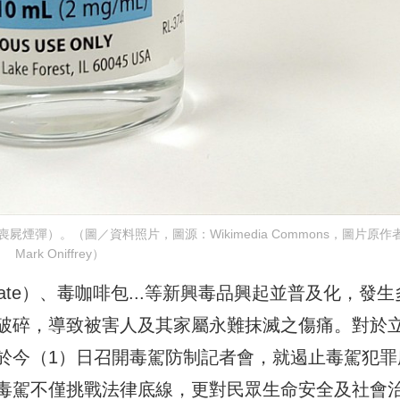
喪屍煙彈）。（圖／資料照片，圖源：Wikimedia Commons，圖片原作
Mark Oniffrey）
ate）、毒咖啡包...等新興毒品興起並普及化，發生
破碎，導致被害人及其家屬永難抹滅之傷痛。對於
於今（1）日召開毒駕防制記者會，就遏止毒駕犯罪
毒駕不僅挑戰法律底線，更對民眾生命安全及社會