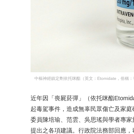
中樞神經鎮定劑依托咪酯（英文：Etomidate，俗稱：
近年因「喪屍菸彈」（依托咪酯Etomid
起毒駕事件，造成無辜民眾傷亡及家庭
委員陳培瑜、范雲、吳思瑤與學者專家
提出之各項建議。行政院法務部回應，