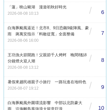
「蓮」映山豬湖 漫遊初秋好時光
/
6
2026-08-08 10:13
白海豚颱風逼近！北市8、9日恐飆9級陣風、豪
/
7
雨 蔣萬安指示「料敵從寬」全面整備
2026-08-06 16:00
王功漁火節開跑！父親節千人烤蚵 晚間8點8
/
8
分鐘煙火迎人潮
2026-08-08 13:12
暑假來趟民雄親子小旅行 一路玩進在地特色
/
9
2026-08-07 19:12
白海豚颱風外圍環流影響 中部以北防豪大
/
10
雨、沿海離島風強浪大留意巨浪