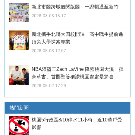
新北市圖跨域借閱版圖 一證暢通至新竹
2026-08-03 15:17
新北攜手北聯大四校開課 高中職生提前進
頂尖大學探索專業
2026-08-03 12:07
NBA灌籃王Zach LaVine 降臨桃園大溪 揮
毫草書、首擲聖筊稱讚桃園處處是驚喜
2026-08-02 17:29
熱門新聞
桃園5行政區8/10停水11小時 近10萬戶受
影響