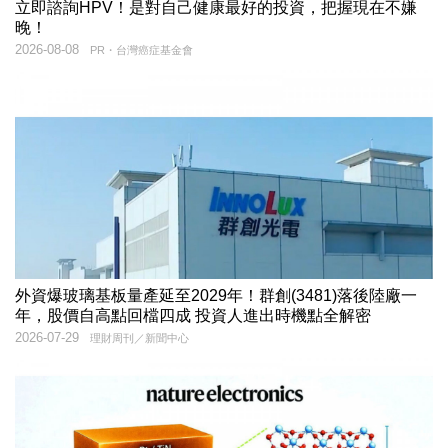
立即諮詢HPV！是對自己健康最好的投資，把握現在不嫌
晚！
2026-08-08
PR・台灣癌症基金會
外資爆玻璃基板量產延至2029年！群創(3481)落後陸廠一
年，股價自高點回檔四成 投資人進出時機點全解密
2026-07-29
理財周刊／新聞中心