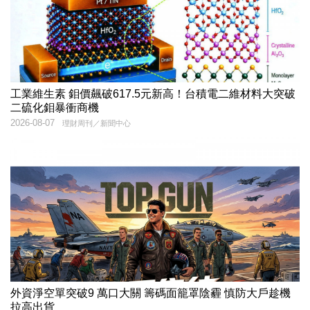
工業維生素 鉬價飆破617.5元新高！台積電二維材料大突破
二硫化鉬暴衝商機
2026-08-07
理財周刊／新聞中心
外資淨空單突破9 萬口大關 籌碼面籠罩陰霾 慎防大戶趁機
拉高出貨