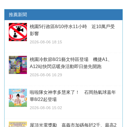
推薦新聞
桃園5行政區8/10停水11小時 近10萬戶受
影響
2026-08-06 18:15
桃園冷飲節8/21藝文特區登場 機捷A1、
A12站快閃店暖身活動即日搶先開跑
2026-08-06 16:29
啦啦隊女神李多慧來了！ 石岡熱氣球嘉年
華8/22起登場
2026-08-06 15:02
屋頂光電獎勵 嘉義市加碼每瓩2千、最高2