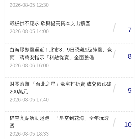
2026-08-05 12:30
載板供不應求 欣興提高資本支出擴產
/
7
2026-08-05 14:00
白海豚颱風逼近！北市8、9日恐飆9級陣風、豪
/
8
雨 蔣萬安指示「料敵從寬」全面整備
2026-08-06 16:00
財團落難 「台北之星」豪宅打折賣 成交價跌破
/
9
200萬元
2026-08-05 17:40
貓空亮點活動起跑 「星空到花海」全年玩透
/
10
透
2026-08-05 18:33