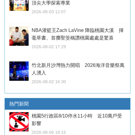
頂尖大學探索專業
2026-08-03 12:07
NBA灌籃王Zach LaVine 降臨桃園大溪 揮
毫草書、首擲聖筊稱讚桃園處處是驚喜
2026-08-02 17:29
竹北新月沙灣熱力開唱 2026海洋音樂祭萬
人湧入
2026-08-02 16:30
熱門新聞
桃園5行政區8/10停水11小時 近10萬戶受
影響
2026-08-06 18:15