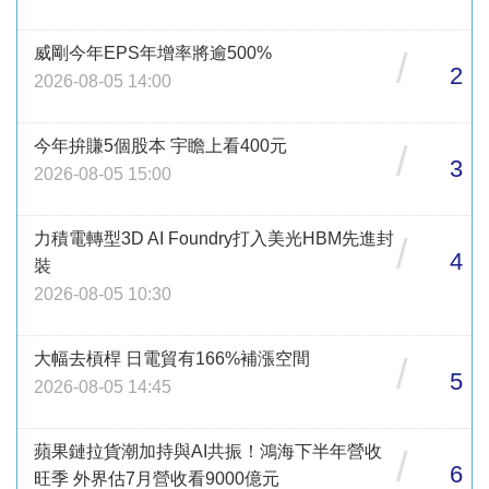
威剛今年EPS年增率將逾500%
/
2
2026-08-05 14:00
今年拚賺5個股本 宇瞻上看400元
/
3
2026-08-05 15:00
力積電轉型3D AI Foundry打入美光HBM先進封
/
4
裝
2026-08-05 10:30
大幅去槓桿 日電貿有166%補漲空間
/
5
2026-08-05 14:45
蘋果鏈拉貨潮加持與AI共振！鴻海下半年營收
/
6
旺季 外界估7月營收看9000億元