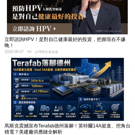
立即諮詢HPV！是對自己健康最好的投資，把握現在不嫌
晚！
2026-08-07
PR・台灣癌症基金會
馬斯克震撼宣布Terafab德州落腳！英特爾14A挺進、挖角台
積電？美建廠供應鏈全解析