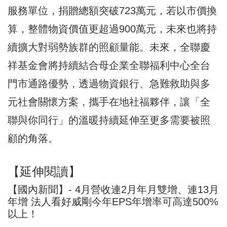
服務單位，捐贈總額突破723萬元，若以市價換
算，整體物資價值更超過900萬元，未來也將持
續擴大對弱勢族群的照顧量能。未來，全聯慶
祥基金會將持續結合母企業全聯福利中心全台
門市通路優勢，透過物資銀行、急難救助與多
元社會關懷方案，攜手在地社福夥伴，讓「全
聯與你同行」的溫暖持續延伸至更多需要被照
顧的角落。
【延伸閱讀】
【國內新聞】- 4月營收連2月年月雙增、連13月
年增 法人看好威剛今年EPS年增率可高達500%
以上！