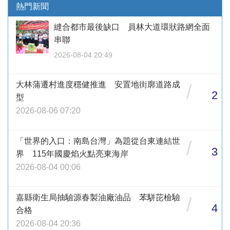
熱門新聞
縫合都市最後缺口 員林大道環狀路網全面
串聯
2026-08-04 20:49
大林蒲遷村進度穩健推進 安置地街廓道路成
/
2
型
2026-08-06 07:20
「世界的入口：南島台灣」為題從台東連結世
/
3
界 115年國慶焰火點亮東海岸
2026-08-04 00:06
嘉縣衛生局抽驗源春製油廠油品 苯駢芘檢驗
/
4
合格
2026-08-04 20:36