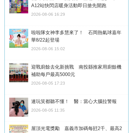
A12站快閃店暖身活動即日搶先開跑
2026-08-06 16:29
啦啦隊女神李多慧來了！ 石岡熱氣球嘉年
華8/22起登場
2026-08-06 15:02
迎戰廚餘去化新挑戰 南投縣推家用廚餘機
補助每戶最高5000元
2026-08-05 17:23
連玩笑都聽不懂！ 醫：當心大腦拉警報
2026-08-05 11:35
屋頂光電獎勵 嘉義市加碼每瓩2千、最高2