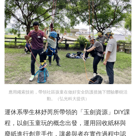
應用繩索技術，帶領社區孩童在做好安全防護措施下體驗攀樹活
動。（弘光科大提供）
運休系學生林妤芮所帶領的「玉劍資源」DIY課
程，以劍玉童玩的概念出發，運用回收紙杯與
廢紙進行創意手作，讓參與者在實作過程中認