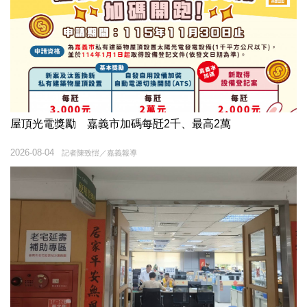
屋頂光電獎勵 嘉義市加碼每瓩2千、最高2萬
2026-08-04
記者陳致愷／嘉義報導