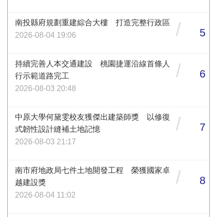
南投縣府規劃重建綜合大樓 打造完整行政區
/
5
2026-08-04 19:06
持續完善人本交通建設 桃園捷運沿線首條人
/
6
行示範道路完工
2026-08-03 20:48
中原大學何黛雯校友獲傑出建築師獎 以修復
/
7
式韌性設計縫補土地記憶
2026-08-03 21:17
南市府地政局七件土地開發工程 榮獲國家卓
/
8
越建設獎
2026-08-04 11:02