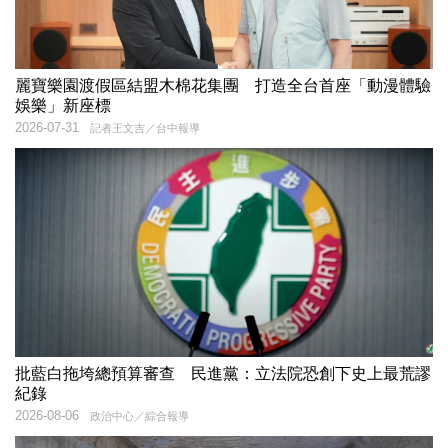
麗寶樂園渡假區結盟木棉花集團 打造全台首座「動漫體驗
娛樂」新座標
2026-07-31
記者王文吉／台中報導
批藍白拖垮總預算審查 民進黨：立法院恐創下史上最荒謬
紀錄
2026-08-06
政治中心／綜合報導