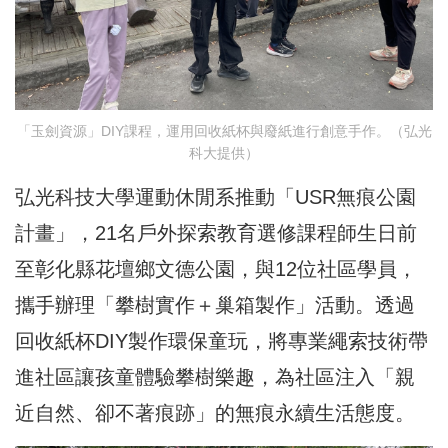
「玉劍資源」DIY課程，運用回收紙杯與廢紙進行創意手作。（弘光
科大提供）
弘光科技大學運動休閒系推動「USR無痕公園
計畫」，21名戶外探索教育選修課程師生日前
至彰化縣花壇鄉文德公園，與12位社區學員，
攜手辦理「攀樹實作＋巢箱製作」活動。透過
回收紙杯DIY製作環保童玩，將專業繩索技術帶
進社區讓孩童體驗攀樹樂趣，為社區注入「親
近自然、卻不著痕跡」的無痕永續生活態度。